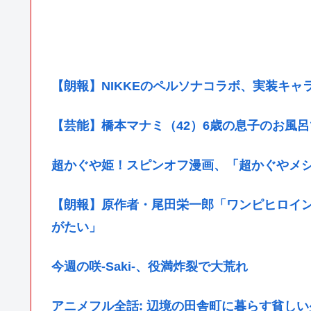
【朗報】NIKKEのペルソナコラボ、実装キャ
【芸能】橋本マナミ（42）6歳の息子のお風
超かぐや姫！スピンオフ漫画、「超かぐやメ
【朗報】原作者・尾田栄一郎「ワンピヒロイ
がたい」
今週の咲-Saki-、役満炸裂で大荒れ
アニメフル全話: 辺境の田舎町に暮らす貧しい少