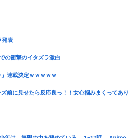
ラ発表
呂での衝撃のイタズラ激白
シ」連載決定ｗｗｗｗｗ
ンズ娘に見せたら反応良っ！！女心掴みまくってあり
年は、無限の力を秘めている。 1~17話。 Anime