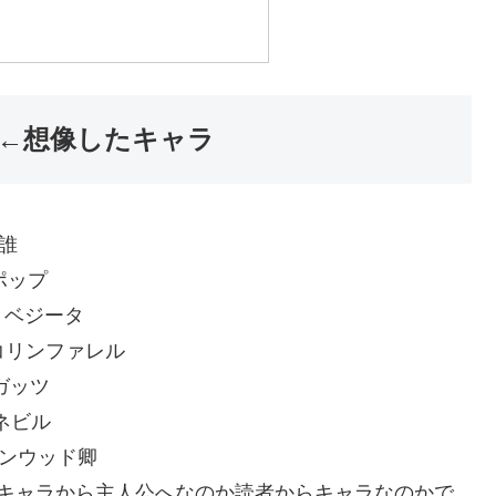
S←想像したキャラ
 誰
0 ポップ
Y70 ベジータ
B830 コリンファレル
0 ガッツ
0 ネビル
ql0 ペンウッド卿
:ISTmFTCJ0 キャラから主人公へなのか読者からキャラなのかで