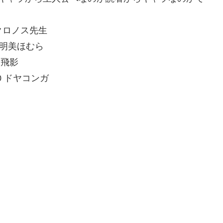
I/0 クロノス先生
7fc0 明美ほむら
a0 飛影
uaN0 ドヤコンガ