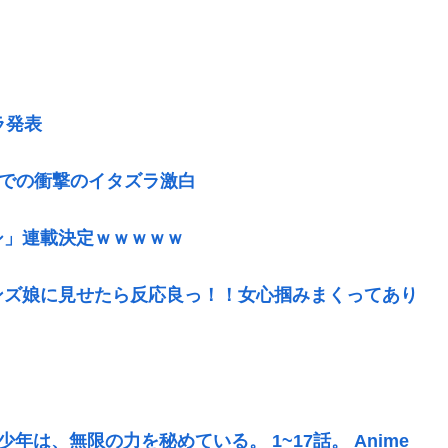
ラ発表
呂での衝撃のイタズラ激白
シ」連載決定ｗｗｗｗｗ
ンズ娘に見せたら反応良っ！！女心掴みまくってあり
年は、無限の力を秘めている。 1~17話。 Anime