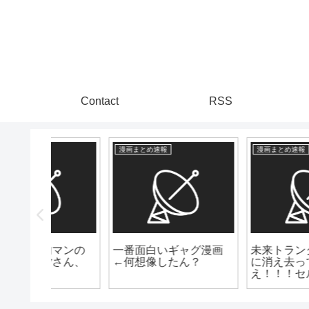
Contact
RSS
漫画まとめ速報
芸能トレンディまとめ
グ漫画
未来トランクス「完全
マジか！？長瀬智也
？
に消え去ってしま
自民党への風刺投稿っ
え！！！セル！！！」
て、ヤバってwww
←このシーン