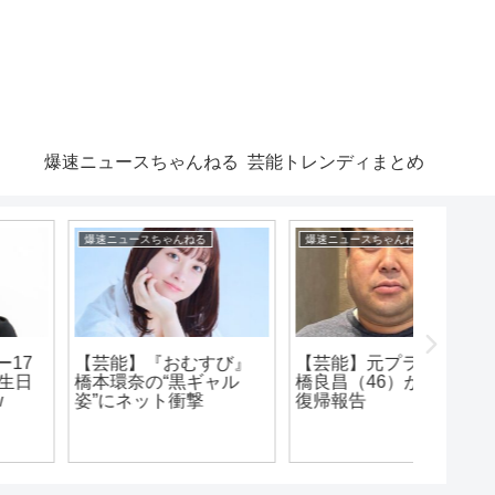
爆速ニュースちゃんねる
芸能トレンディまとめ
爆速ニュースちゃんねる
漫画まとめ速報
芸能トレン
【芸能】元プラマイ岩
橋良昌（46）が地上波
ピトー「ゴンさんなら
【仰天】
復帰報告
メルエムに勝てるかも
ィ俳優
しれない」
いで焼
こちらw