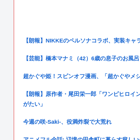
【朗報】NIKKEのペルソナコラボ、実装キャ
【芸能】橋本マナミ（42）6歳の息子のお風
超かぐや姫！スピンオフ漫画、「超かぐやメ
【朗報】原作者・尾田栄一郎「ワンピヒロイ
がたい」
今週の咲-Saki-、役満炸裂で大荒れ
アニメフル全話: 辺境の田舎町に暮らす貧しい少