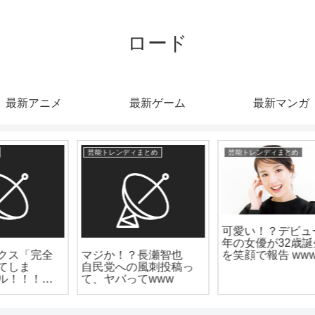
ロード
最新アニメ
最新ゲーム
最新マンガ
芸能トレンディまとめ
爆速ニュースちゃんねる
可愛い！？デビュー17
【芸能】『おむすび』
年の女優が32歳誕生日
橋本環奈の“黒ギャル
を笑顔で報告 www
姿”にネット衝撃