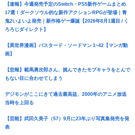
【速報】今週発売予定のSwitch・PS5新作ゲームまとめ
17選！ダークソウル的な新作アクションRPGが登場｜青
鬼2いよいよ発売｜新作格ゲー爆誕【2026年8月1週目 / く
ろろじダイレクト】
【異世界漫画】バスタード・ソードマン 1~42【マンガ動
画】
【悲報】範馬勇次郎さん、挑んできたモブキャラをとんで
もない目に合わせてしまう
デジモンがここにきて過去最高益、2000年のアニメ放送
当時を上回る
【芸能】武田久美子（57）9月に23年ぶり写真集発売を発
表