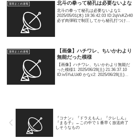
北斗の拳って秘孔は必要ないよな
漫画まとめ速報
北斗の拳って秘孔は必要ないよな1:
2025/05/01(木) 19:36:42.03 ID:2qVsKZr40
必ず肉弾戦で制圧してから秘孔打つけど
格闘技で例えるなら、寝技最強の格闘家
が立ち技格闘家を打撃でKOしたあとで、
チョークで締め...
【画像】ハチワレ、ちいかわより
漫画まとめ速報
無能だった模様
【画像】ハチワレ、ちいかわより無能だ
った模様1: 2025/06/28(土) 21:36:37.10
ID:iv5YuLUd0 かなc2: 2025/06/28(土)
21:36:54.85 ID:iv5YuLUd0 引用元：
blockq...
『コナン』『ドラえもん』『クレしん』
『まる子』←この中で１番早く放送終了
しそうなもの