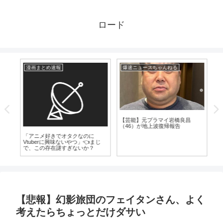
ロード
漫画まとめ速報
爆速ニュースちゃんねる
芸
気
【芸能】元プラマイ岩橋良昌
（46）が地上波復帰報告
「アニメ好きでオタクなのに
【
Vtuberに興味ないやつ」👈まじ
生
で、この存在謎すぎないか？
落
【悲報】幻影旅団のフェイタンさん、よく
考えたらちょっとだけダサい