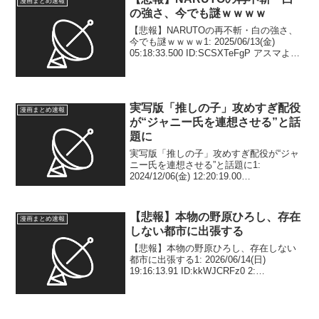
漫画まとめ速報
の強さ、今でも謎ｗｗｗｗ
【悲報】NARUTOの再不斬・白の強さ、
今でも謎ｗｗｗｗ1: 2025/06/13(金)
05:18:33.500 ID:SCSXTeFgP アスマより
ちょっと弱いぐらいか？ 3:
2025/06/13(金) 05:20:01.980 ID...
実写版「推しの子」攻めすぎ配役
漫画まとめ速報
が“ジャニー氏を連想させる”と話
題に
実写版「推しの子」攻めすぎ配役が“ジャ
ニー氏を連想させる”と話題に1:
2024/12/06(金) 12:20:19.00
ID:KrMVuQXm9 嵐・二宮和也（４１）が
実写版『【推しの子】』に謎の男・カミ
キヒカル役で出演していることが１...
【悲報】本物の野原ひろし、存在
漫画まとめ速報
しない都市に出張する
【悲報】本物の野原ひろし、存在しない
都市に出張する1: 2026/06/14(日)
19:16:13.91 ID:kkWJCRFz0 2:
2026/06/14(日) 19:19:14.02 ID:Xqq09pTa0
コイツは野原ひろしの人...