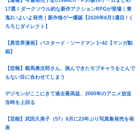
【速報】今週発売予定のSwitch・PS5新作ゲームまとめ
17選！ダークソウル的な新作アクションRPGが登場｜青
鬼2いよいよ発売｜新作格ゲー爆誕【2026年8月1週目 / く
ろろじダイレクト】
【異世界漫画】バスタード・ソードマン 1~42【マンガ動
画】
【悲報】範馬勇次郎さん、挑んできたモブキャラをとんで
もない目に合わせてしまう
デジモンがここにきて過去最高益、2000年のアニメ放送
当時を上回る
【芸能】武田久美子（57）9月に23年ぶり写真集発売を発
表