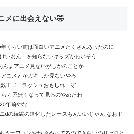
ニメに出会えない🤣
IZr31A3o0 10年くらい前は面白いアニメたくさんあったのに
cSCe78Dw0 けいおん！を知らないキッズかわいそう
OtsFaZw0 あんまアニメ見ないがしかのことか
nYmpE8m0 アニメとかガキしか見ないやろ
K0BlhjH 遊戯王ゴーラッシュおもしれーぞ
QPzvacI0 きらら系無くなって見るのやめたわ
X90 20年前やな
:Fo6nlV/u0 イニdの続編の進化したレースもんいいじゃん なおド
:8OQzEtVP0 もうオワコンやね 今やってるので面白いのリゼロと