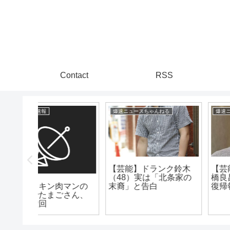
Contact
RSS
る
爆速ニュースちゃんねる
漫画まとめ速報
ク鈴木
【芸能】元プラマイ岩
北条家の
橋良昌（46）が地上波
ピトー「ゴンさんなら
復帰報告
メルエムに勝てるかも
しれない」