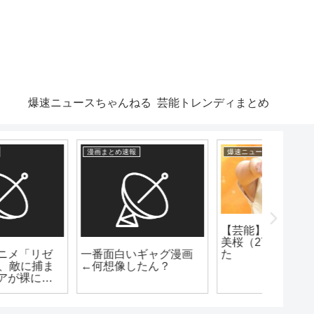
爆速ニュースちゃんねる
芸能トレンディまとめ
爆速ニュースちゃんねる
芸能トレンディまとめ
爆速ニュー
【芸能】着物姿の今田
うわぁああああ！！本
【芸能
美桜（27）高知走っ
田望結がロングヘアか
橋本環奈
た
らバッサリイメチェン
姿”にネ
www うわ!かわい!!!!は!!!