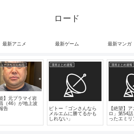
ロード
最新アニメ
最新ゲーム
最新マンガ
漫画まとめ速報
漫画まとめ速報
【絶望】アニメ「リゼ
一番面白いギャグ漫画
ロ」第54話、敵に捕ま
←何想像したん？
ったエミリアが裸にさ
れピンチに！