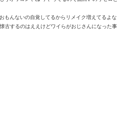
D:/Wd/CTxv0 おもんないの自覚してるからリメイク増えてるよな
D:Vgvu75z4d 懐古するのはええけどワイらがおじさんになった事