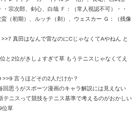
・・宗次郎、剣心、白哉 Ｆ：（常人視認不可）・・
蛮（初期）、ルッチ（剃）、ウェスカー Ｇ：（残像
ORpNYbw00 >>7 真田はなんで雷なのにCじゃなくてAやねん と
:aLhcyvC+0 1位と2位がきしょすぎて草 もうテニスじゃなくてえ
pGFohA0 >>9 言うほどその2人だけか？
D:aAaipl7w0 毎回思うがスポーツ漫画のキャラ解説には見えない
D:+RnjJzky0 新テニスって競技をテニス基準で考えるのがおかしい
M 9位草