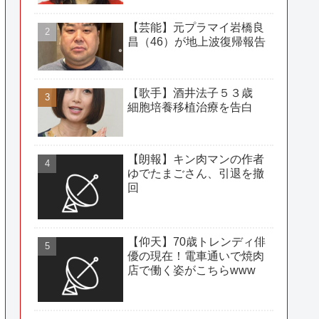
【芸能】元プラマイ岩橋良
昌（46）が地上波復帰報告
【歌手】酒井法子５３歳
細胞培養移植治療を告白
【朗報】キン肉マンの作者
ゆでたまごさん、引退を撤
回
【仰天】70歳トレンディ俳
優の現在！電車通いで焼肉
店で働く姿がこちらwww