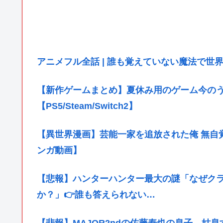
アニメフル全話 | 誰も覚えていない魔法で世界を変えた少年
【新作ゲームまとめ】夏休み用のゲーム今のうち
【PS5/Steam/Switch2】
【異世界漫画】芸能一家を追放された俺 無自覚
ンガ動画】
【悲報】ハンターハンター最大の謎「なぜク
か？」👉️誰も答えられない…
【悲報】MAJOR2ndの佐藤寿也の息子、姑