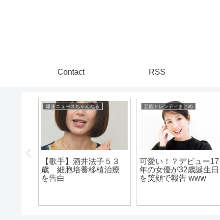
Contact
RSS
る
爆速ニュースちゃんねる
芸能トレンディまとめ
ク鈴木
【歌手】酒井法子５３
可愛い！？デビュー17
北条家の
歳 細胞培養移植治療
年の女優が32歳誕生日
を告白
を笑顔で報告 www