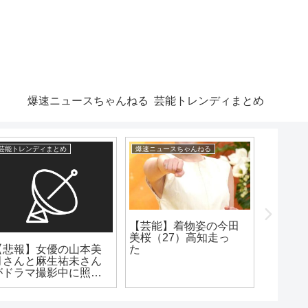
爆速ニュースちゃんねる
芸能トレンディまとめ
芸能トレンディまとめ
爆速ニュースちゃんねる
漫画まとめ
【芸能】着物姿の今田
美桜（27）高知走っ
【悲報】女優の山本美
一番面
た
月さんと麻生祐未さん
←何想
がドラマ撮影中に照明
落下しケガ・・・