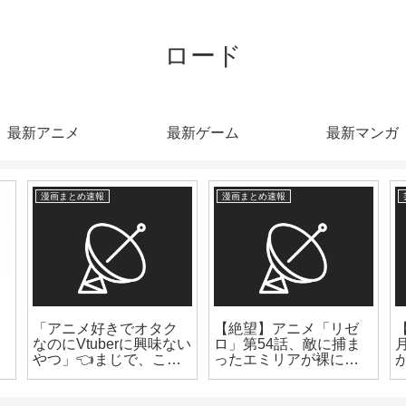
ロード
最新アニメ
最新ゲーム
最新マンガ
漫画まとめ速報
漫画まとめ速報
「アニメ好きでオタク
【絶望】アニメ「リゼ
なのにVtuberに興味ない
ロ」第54話、敵に捕ま
やつ」👈まじで、この
ったエミリアが裸にさ
存在謎すぎないか？
れピンチに！