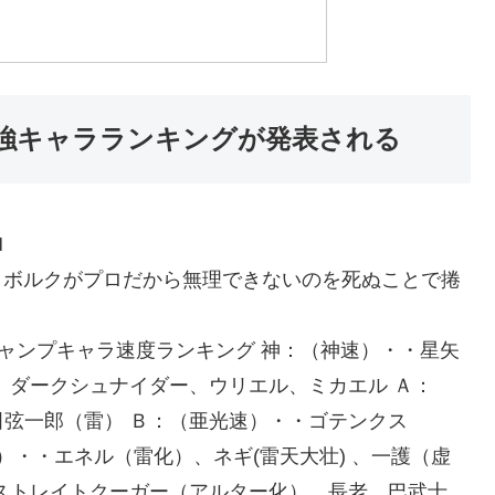
強キャラランキングが発表される
M
D:ORpNYbw00 ボルクがプロだから無理できないのを死ぬことで捲
:xYcIvfJE0 ジャンプキャラ速度ランキング 神：（神速）・・星矢
、ダークシュナイダー、ウリエル、ミカエル Ａ：
弦一郎（雷） Ｂ：（亜光速）・・ゴテンクス
速）・・エネル（雷化）、ネギ(雷天大壮) 、一護（虚
ストレイトクーガー（アルター化）、長老、巴武士