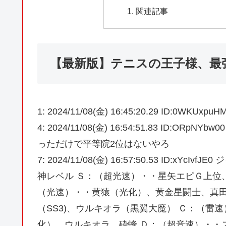
関連記事
【最新版】テニスの王子様、最
1: 2024/11/08(金) 16:45:20.29 ID:0WKUxpuH
4: 2024/11/08(金) 16:54:51.83 I
っただけで平等院2位はないやろ
7: 2024/11/08(金) 16:57:50.53 ID
神レベル Ｓ：（超光速）・・星矢エピＧ上位
（光速）・・黄猿（光化）、黄金星闘士、真田
（SS3)、ウルキオラ（黒翼大魔） Ｃ：（雷
化）、ウルキオラ、砕蜂 Ｄ：（超音速）・・