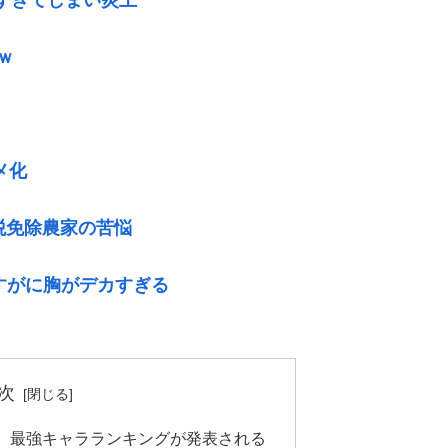
ｗ
メ化
税免除農家の苦悩
すがに胸がデカすぎる
次
、最強キャラランキングが発表される