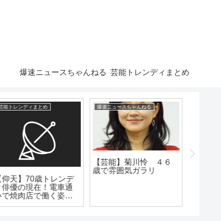
爆速ニュースちゃんねる
芸能トレンディまとめ
爆速ニュースちゃんねる
漫画まとめ速報
芸能トレン
【芸能】菊川怜 ４６
うわぁ
歳で雰囲気ガラリ
田望結
ピトー「ゴンさんなら
らバッ
メルエムに勝てるかも
www うわ
しれない」