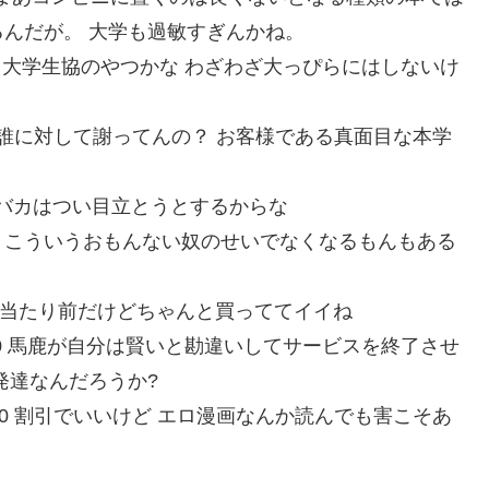
んだが。 大学も過敏すぎんかね。
:E5CDKdNu0 大学生協のやつかな わざわざ大っぴらにはしないけ
:C6VNe6zk0 誰に対して謝ってんの？ お客様である真面目な本学
mSipscW0 バカはつい目立とうとするからな
D:JaBWMFWj0 こういうおもんない奴のせいでなくなるもんもある
:kdEkdhFz0 当たり前だけどちゃんと買っててイイね
D:S2xuZVQa0 馬鹿が自分は賢いと勘違いしてサービスを終了させ
発達なんだろうか?
D:m+DO3Ayp0 割引でいいけど エロ漫画なんか読んでも害こそあ