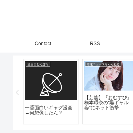
Contact
RSS
爆速ニュースちゃんねる
芸能トレンディまとめ
【芸能】『おむすび』
橋本環奈の“黒ギャル
グ漫画
マジか！？長瀬智也
姿”にネット衝撃
？
自民党への風刺投稿っ
て、ヤバってwww