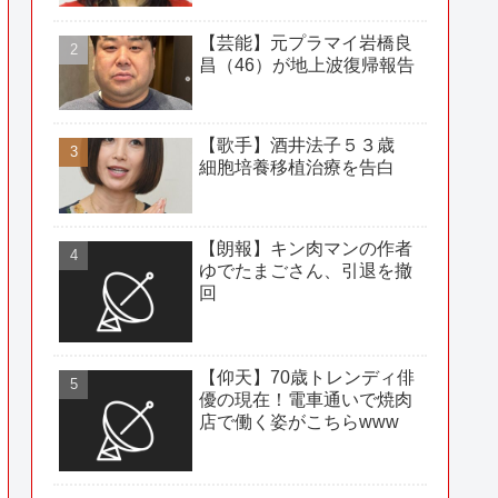
【芸能】元プラマイ岩橋良
昌（46）が地上波復帰報告
【歌手】酒井法子５３歳
細胞培養移植治療を告白
【朗報】キン肉マンの作者
ゆでたまごさん、引退を撤
回
【仰天】70歳トレンディ俳
優の現在！電車通いで焼肉
店で働く姿がこちらwww