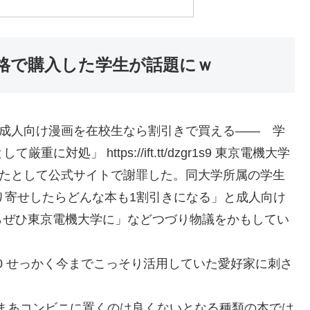
格で購入した学生が話題にｗ
D:T0NwmlvG9 成人向け漫画を在校生なら割引きで買える―― 学
処」 https://ift.tt/dzgr1s9 東京電機大学
ったとして公式サイトで謝罪した。同大学所属の学生
「取り寄せしたらどんな本も1割引きになる」と成人向け
らぜひ東京電機大学に」などつづり物議をかもしてい
D:3BmmzHmT0 せっかく今までこっそり活用していた愛好家に刺さ
D:fC8DubUd0 まあコンビニに置くのは良くないとなる種類の本では