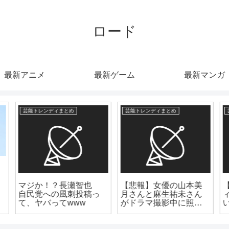
ロード
最新アニメ
最新ゲーム
最新マンガ
芸能トレンディまとめ
芸能トレンディまとめ
【悲報】女優の山本美
【仰天】70歳トレンデ
月さんと麻生祐未さん
ィ俳優の現在！電車通
がドラマ撮影中に照明
いで焼肉店で働く姿が
落下しケガ・・・
こちらwww