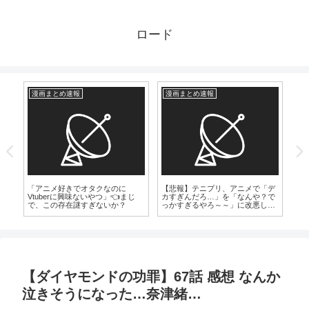
ロード
漫画まとめ速報
漫画まとめ速報
爆
【
「
に
「アニメ好きでオタクなのに
【悲報】テニプリ、アニメで「デ
Vtuberに興味ないやつ」👈まじ
カすぎんだろ…」を「なんや？で
で、この存在謎すぎないか？
っかすぎるやろ～～」に改悪して
しまう
【ダイヤモンドの功罪】67話 感想 なんか
泣きそうになった…奈津緒…