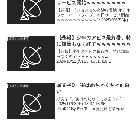
サービス開始ｗｗｗｗｗｗｗｗｗ
ｗ
【覇権】『ジョジョの奇妙な冒険 オラオ
ラオーバードライブ』本日サービス開始
ｗｗｗｗｗｗｗｗｗｗ1: 2025/09/25(木)
10:25:52.878 ID:mr0/xXKhA 3:
2025/09/25(木) 10:26:46.181 ...
【悲報】少年のアビス最終巻、特
漫画まとめ速報
に加筆もなく終了ｗｗｗｗｗｗｗ
【悲報】少年のアビス最終巻、特に加筆
もなく終了ｗｗｗｗｗｗｗ1:
2024/10/22(火) 23:45:31.429
ID:OB/DrHMzE 途中からほんまクソ漫画
やったな 2: 2024/10/22(火) 23:45:56.164
I...
頭文字D、実はめちゃくちゃ面白
漫画まとめ速報
い
頭文字D、実はめちゃくちゃ面白い1:
2025/11/08(土) 18:37:16.66
ID:aKL1ByJ90 アニメ見たけど名作やろ2:
2025/11/08(土) 18:37:37.05
ID:NvGd1hZ+0 漫画も読め3: 2...