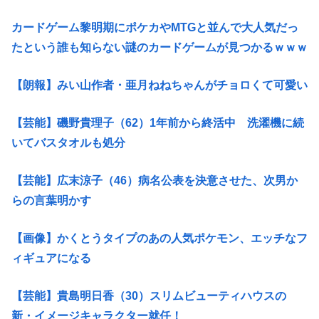
カードゲーム黎明期にポケカやMTGと並んで大人気だっ
たという誰も知らない謎のカードゲームが見つかるｗｗｗ
【朗報】みい山作者・亜月ねねちゃんがチョロくて可愛い
【芸能】磯野貴理子（62）1年前から終活中 洗濯機に続
いてバスタオルも処分
【芸能】広末涼子（46）病名公表を決意させた、次男か
らの言葉明かす
【画像】かくとうタイプのあの人気ポケモン、エッチなフ
ィギュアになる
【芸能】貴島明日香（30）スリムビューティハウスの
新・イメージキャラクター就任！