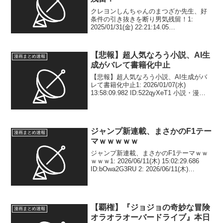
クレヨンしんちゃんのまつざか先生、好
条件の引き抜きを断り男気残留！1:
2025/01/31(金) 22:21:14.05
ID:9yT16KXN0 2: 2025/01/31(金)
22:22:31.69 ID:e8k1gL4Sa 吹き出...
【悲報】超人気なろう小説、AI生
漫画まとめ速報
成がバレて書籍化中止
【悲報】超人気なろう小説、AI生成がバ
レて書籍化中止1: 2026/01/07(水)
13:58:09.982 ID:522qyXeT1 小説・漫画
投稿サイトを運営するアルファポリス
は、同社が開催した第18回ファンタジー
小説大賞において、受...
ジャンプ新連載、まさかのF1テー
漫画まとめ速報
マｗｗｗｗｗ
ジャンプ新連載、まさかのF1テーマｗｗ
ｗｗｗ1: 2026/06/11(木) 15:02:29.686
ID:bOwa2G3RU 2: 2026/06/11(木)
15:02:49.075 ID:Laglr5eaB capetaかな？
3:...
【覇権】『ジョジョの奇妙な冒険
漫画まとめ速報
オラオラオーバードライブ』本日