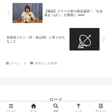
【爆誕】グラドル初の国会議員！「社会
派おっぱい」が国政に www
名探偵コナン（作：鳥山明）に有りがち
なこと
ホーム
漫画まとめ速報
ロード
© 2024 ロード.
メニュー
ホーム
検索
トップ
サイドバー