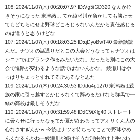
108: 2024/11/07(木) 00:20:07.97 ID:Vg5iGD320 なんか泣
きそうになった 奈津緒… てか綾瀬川が負かしても勝たせ
てもどちらにせよ野球どころじゃないんだから責任感じる
のは違うと思うけどな
107: 2024/11/07(木) 00:18:03.25 ID:qDyoBwT40 最新話読
んだ。ナツオの話通りだとこの大会どうなってもナツオは
シニアではブランク作るみたいだな。だったら別にこの大
会で進路が変わるような話ではないんかな。 綾瀬川はや
っぱりちょっとずれてる所あるなと思た
109: 2024/11/07(木) 00:24:30.53 ID:tdu4p1270 奈津緒は親
族の家に引っ越すとかじゃなくて辞めるだけなら群馬で一
緒の高校は厳しそうだな
110: 2024/11/07(木) 00:31:59.48 ID:fC9iXIg40 ストレート
に曇らせに行ったなぁてか夏が終わるってアオリくん人の
心なさすぎんかｗ 今後はナツオ待ちってことで野球やめ
んくなるんかねー綾瀬川が続けそうな理由付け上手いわ