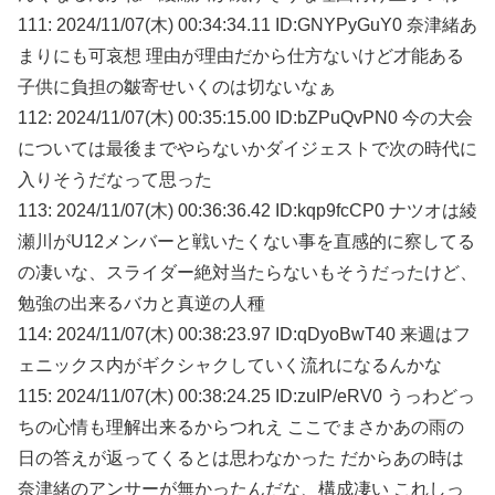
111: 2024/11/07(木) 00:34:34.11 ID:GNYPyGuY0 奈津緒あ
まりにも可哀想 理由が理由だから仕方ないけど才能ある
子供に負担の皺寄せいくのは切ないなぁ
112: 2024/11/07(木) 00:35:15.00 ID:bZPuQvPN0 今の大会
については最後までやらないかダイジェストで次の時代に
入りそうだなって思った
113: 2024/11/07(木) 00:36:36.42 ID:kqp9fcCP0 ナツオは綾
瀬川がU12メンバーと戦いたくない事を直感的に察してる
の凄いな、スライダー絶対当たらないもそうだったけど、
勉強の出来るバカと真逆の人種
114: 2024/11/07(木) 00:38:23.97 ID:qDyoBwT40 来週はフ
ェニックス内がギクシャクしていく流れになるんかな
115: 2024/11/07(木) 00:38:24.25 ID:zuIP/eRV0 うっわどっ
ちの心情も理解出来るからつれえ ここでまさかあの雨の
日の答えが返ってくるとは思わなかった だからあの時は
奈津緒のアンサーが無かったんだな、構成凄い これしっ