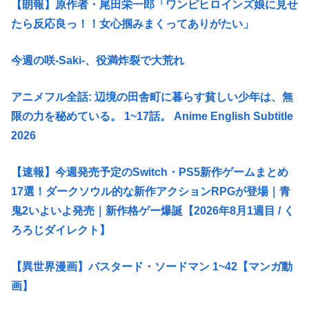
【朗報】原作者・尾田栄一郎「ワンピヒロインズ娘に見せ
たら反応良っ！！女心掴みまくってありがたい」
今週の咲-Saki-、役満炸裂で大荒れ
アニメフル全話: 辺境の田舎町に暮らす貧しい少年は、無
限の力を秘めている。 1~17話。 Anime English Subtitle
2026
【速報】今週発売予定のSwitch・PS5新作ゲームまとめ
17選！ダークソウル的な新作アクションRPGが登場｜青
鬼2いよいよ発売｜新作格ゲー爆誕【2026年8月1週目 / く
ろろじダイレクト】
【異世界漫画】バスタード・ソードマン 1~42【マンガ動
画】