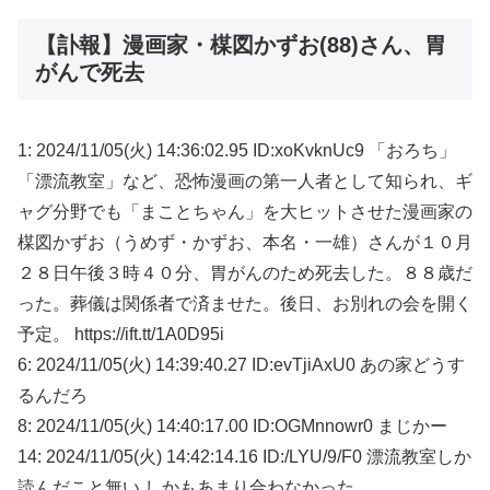
【訃報】漫画家・楳図かずお(88)さん、胃
がんで死去
1: 2024/11/05(火) 14:36:02.95 ID:xoKvknUc9 「おろち」
「漂流教室」など、恐怖漫画の第一人者として知られ、ギ
ャグ分野でも「まことちゃん」を大ヒットさせた漫画家の
楳図かずお（うめず・かずお、本名・一雄）さんが１０月
２８日午後３時４０分、胃がんのため死去した。８８歳だ
った。葬儀は関係者で済ませた。後日、お別れの会を開く
予定。 https://ift.tt/1A0D95i
6: 2024/11/05(火) 14:39:40.27 ID:evTjiAxU0 あの家どうす
るんだろ
8: 2024/11/05(火) 14:40:17.00 ID:OGMnnowr0 まじかー
14: 2024/11/05(火) 14:42:14.16 ID:/LYU/9/F0 漂流教室しか
読んだこと無い しかもあまり合わなかった