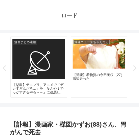
ロード
漫画まとめ速報
爆速ニュースちゃんねる
爆
【芸能】着物姿の今田美桜（27）
【
高知走った
「
た
【悲報】テニプリ、アニメで「デ
カすぎんだろ…」を「なんや？で
っかすぎるやろ～～」に改悪して
しまう
【訃報】漫画家・楳図かずお(88)さん、胃
がんで死去