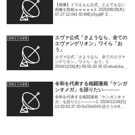
【画像】ドラえもん公式、とんでもない
画像を投稿ｗｗｗｗｗ1: 2025/08/28(木)
07:27:12.041 ID:84EySyq8F 2:
2025/08/28(木) 07:27:40.738
ID:OsSZ6cqy. 小学生かな ...
エヴァ公式「さようなら、全ての
漫画まとめ速報
エヴァンゲリオン」ワイら「お
う」
エヴァ公式「さようなら、全てのエヴァ
ンゲリオン」ワイら「おう」1:
2024/12/26(木) 09:55:20.35 ID:elva/zka0
エヴァ公式「2021年は沢山コラボする
で〜」 エヴァ公式「2022年は沢山コラボ
するで〜」 エ...
令和を代表する格闘漫画「ケンガ
漫画まとめ速報
ンオメガ」を語りたい─────
令和を代表する格闘漫画「ケンガンオメ
ガ」を語りたい─────1: 2024/11/24(日)
13:20:03.37 ID:0vOSir0V0 語ろうや4:
2024/11/24(日) 13:20:52.35 ID:0vOSir0V0
アギ...