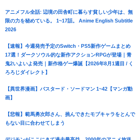
アニメフル全話: 辺境の田舎町に暮らす貧しい少年は、無
限の力を秘めている。 1~17話。 Anime English Subtitle
2026
【速報】今週発売予定のSwitch・PS5新作ゲームまとめ
17選！ダークソウル的な新作アクションRPGが登場｜青
鬼2いよいよ発売｜新作格ゲー爆誕【2026年8月1週目 / く
ろろじダイレクト】
【異世界漫画】バスタード・ソードマン 1~42【マンガ動
画】
【悲報】範馬勇次郎さん、挑んできたモブキャラをとんで
もない目に合わせてしまう
デジモンがここにきて過去最高益、2000年のアニメ放送