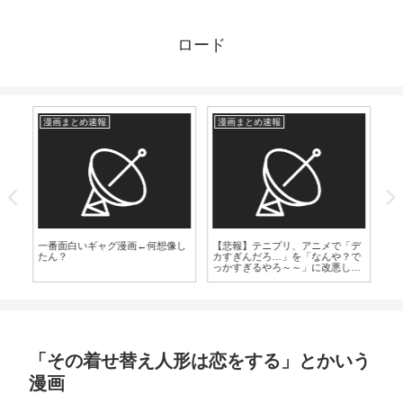
ロード
漫画まとめ速報
漫画まとめ速報
爆
気
【
の“
一番面白いギャグ漫画←何想像し
【悲報】テニプリ、アニメで「デ
たん？
カすぎんだろ…」を「なんや？で
っかすぎるやろ～～」に改悪して
しまう
「その着せ替え人形は恋をする」とかいう
漫画