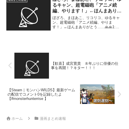
漫画まとめ速報
るキャン、超電磁砲「アニメ続
編、やります！」←ほんまありが
とう……🙏🙏
ぼざろ、まほあこ、リコリコ、ゆるキャ
ン、超電磁砲「アニメ続編、やりま
す！」←ほんまありがとう……🙏🙏1:
2025/03/12(水) 11:29:44.461
ID:nElhtJVbG これでまだ生きていける🥲
2: 2025/03/12(...
【歓喜】成宮寛貴 ８年ぶりに俳優の仕
事を再開！？キター！！！
【Steam｜モンハンWILDS】最新ゲーム
の配信でコメント0を記録したよ
【#monsterhunterrise 】
ホーム
漫画まとめ速報