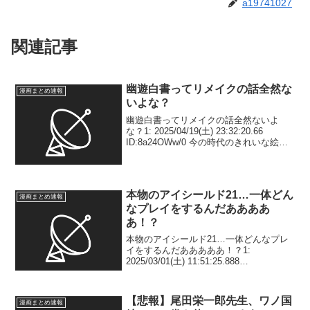
a19741027
関連記事
幽遊白書ってリメイクの話全然な
漫画まとめ速報
いよな？
幽遊白書ってリメイクの話全然ないよ
な？1: 2025/04/19(土) 23:32:20.66
ID:8a24OWw/0 今の時代のきれいな絵で
見てみたいよ 2: 2025/04/19(土)
23:34:10.02 ID:Ab/uvTln0...
本物のアイシールド21…一体どん
漫画まとめ速報
なプレイをするんだああああ
あ！？
本物のアイシールド21…一体どんなプレ
イをするんだあああああ！？1:
2025/03/01(土) 11:51:25.888
ID:K62l5iNVA ドドドドド2:
2025/03/01(土) 11:51:47.436
ID:.13VQxA...
【悲報】尾田栄一郎先生、ワノ国
漫画まとめ速報