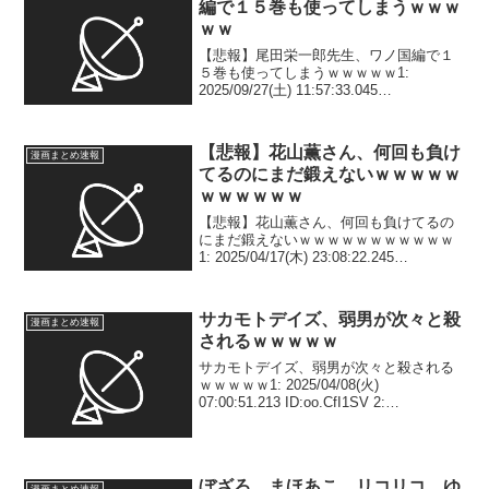
編で１５巻も使ってしまうｗｗｗ
ｗｗ
【悲報】尾田栄一郎先生、ワノ国編で１
５巻も使ってしまうｗｗｗｗｗ1:
2025/09/27(土) 11:57:33.045
ID:L3N5BTcXy 超大作やん 2:
2025/09/27(土) 11:57:55.933 ID:62sXn8...
【悲報】花山薫さん、何回も負け
漫画まとめ速報
てるのにまだ鍛えないｗｗｗｗｗ
ｗｗｗｗｗｗ
【悲報】花山薫さん、何回も負けてるの
にまだ鍛えないｗｗｗｗｗｗｗｗｗｗｗ
1: 2025/04/17(木) 23:08:22.245
ID:p4clVODhb ほんまに強者なん？ 2:
2025/04/17(木) 23:08:34.016 I...
サカモトデイズ、弱男が次々と殺
漫画まとめ速報
されるｗｗｗｗｗ
サカモトデイズ、弱男が次々と殺される
ｗｗｗｗｗ1: 2025/04/08(火)
07:00:51.213 ID:oo.CfI1SV 2:
2025/04/08(火) 07:01:00.893
ID:oo.CfI1SV 始まったな 3: 20...
ぼざろ、まほあこ、リコリコ、ゆ