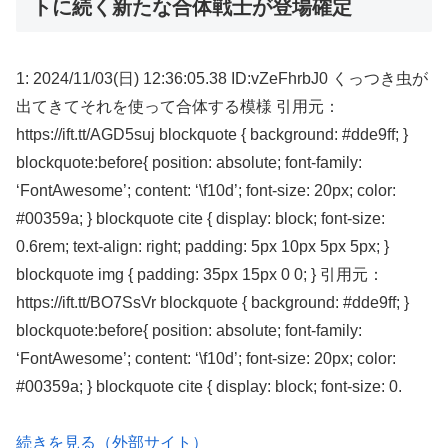
トに続く新たな合体戦士が登場確定
1: 2024/11/03(日) 12:36:05.38 ID:vZeFhrbJ0 くっつき虫が
出てきてそれを使って合体する模様 引用元：
https://ift.tt/AGD5suj blockquote { background: #dde9ff; }
blockquote:before{ position: absolute; font-family:
‘FontAwesome’; content: ‘\f10d’; font-size: 20px; color:
#00359a; } blockquote cite { display: block; font-size:
0.6rem; text-align: right; padding: 5px 10px 5px 5px; }
blockquote img { padding: 35px 15px 0 0; } 引用元：
https://ift.tt/BO7SsVr blockquote { background: #dde9ff; }
blockquote:before{ position: absolute; font-family:
‘FontAwesome’; content: ‘\f10d’; font-size: 20px; color:
#00359a; } blockquote cite { display: block; font-size: 0.
続きを見る（外部サイト）