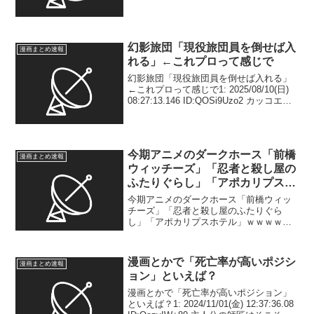
テインメント関連のデータとデジタルマ
ーケティングサービスを提供するGEM ...
幻影旅団「現役旅団員を倒せば入
漫画まとめ速報
れる」←これプロって感じで
幻影旅団「現役旅団員を倒せば入れる」
←これプロって感じで1: 2025/08/10(日)
08:27:13.146 ID:QOSi9Uzo2 カッコエエ
よな 2: 2025/08/10(日) 08:27:40.981
ID:YsUsuBRf...
今期アニメのダークホース「前橋
漫画まとめ速報
ウィッチーズ」「忍者と殺し屋の
ふたりぐらし」「アポカリプスホ
テル」ｗｗｗｗｗ
今期アニメのダークホース「前橋ウィッ
チーズ」「忍者と殺し屋のふたりぐら
し」「アポカリプスホテル」ｗｗｗｗｗ
1: 2025/05/28(水) 15:30:32.146
ID:ZxxiPlorn これにあとムームー、クラ
スタもあるとか豊作やな ...
漫画とかで「死亡率が高いポジシ
漫画まとめ速報
ョン」といえば？
漫画とかで「死亡率が高いポジション」
といえば？1: 2024/11/01(金) 12:37:36.08