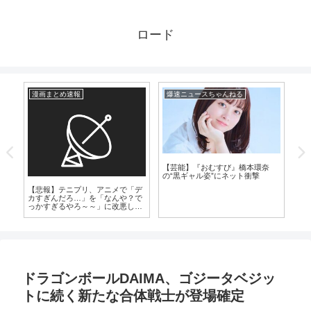
ロード
漫画まとめ速報
爆速ニュースちゃんねる
漫
気
【芸能】『おむすび』橋本環奈
の“黒ギャル姿”にネット衝撃
【悲報】テニプリ、アニメで「デ
「
カすぎんだろ…」を「なんや？で
Vt
っかすぎるやろ～～」に改悪して
で
しまう
ドラゴンボールDAIMA、ゴジータベジッ
トに続く新たな合体戦士が登場確定