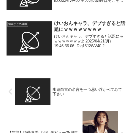
ID:OazvIW+80 主人公の師匠はそこそこ
高そう2: 2024/11/01(金) 12:38:09.50
ID:S2SBpk/zr...
けいおんキャラ、デブすぎると話
漫画まとめ速報
題にｗｗｗｗｗｗｗｗ
けいおんキャラ、デブすぎると話題にｗ
ｗｗｗｗｗｗｗ1: 2025/04/21(月)
19:46:36.06 ID:g15J2WV40 2:
2025/04/21(月) 19:47:10.51
ID:g15J2WV40 これじゃじゅうおん！
じ...
幽遊白書の名言を一つ思い浮かべてみて
下さい
【芸能】後藤真希（39）デビュー25周年