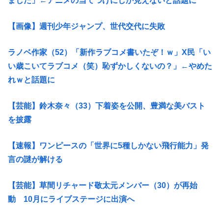
ました」←アニメの当てつけにしか見えないと話題に
【画像】週刊少年ジャンプ、世代交代に失敗
ラノベ作家（52）「新作ラブコメ書いたぞ！ｗ」X民「い
い歳こいてラブコメ（笑）恥ずかしくないの？」←やめた
れｗと話題に
【芸能】鈴木奈々（33）下着姿を公開、豊満な美バスト
を披露
【速報】ワンピースの「世界に5種しかない飛行能力」発
言の謎が解ける
【芸能】草間リチャード敬太元メンバー（30）が再始
動 10月にライブステージに出演へ