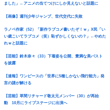
ました」←アニメの当てつけにしか見えないと話題に
【画像】週刊少年ジャンプ、世代交代に失敗
ラノベ作家（52）「新作ラブコメ書いたぞ！ｗ」X民「い
い歳こいてラブコメ（笑）恥ずかしくないの？」←やめた
れｗと話題に
【芸能】鈴木奈々（33）下着姿を公開、豊満な美バスト
を披露
【速報】ワンピースの「世界に5種しかない飛行能力」発
言の謎が解ける
【芸能】草間リチャード敬太元メンバー（30）が再始
動 10月にライブステージに出演へ