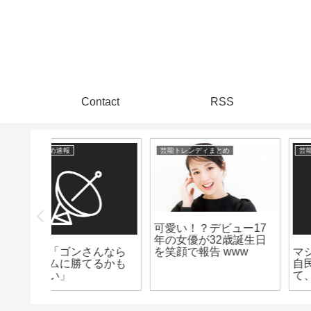
Contact
RSS
芸能トレンディまとめ
芸能トレンディまとめ
可愛い！？デビュー17
年の女優が32歳誕生日
んなら
マジか！？長瀬智也
を笑顔で報告 www
るかも
自民党への風刺投稿っ
て、ヤバってwww