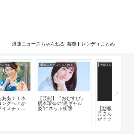
爆速ニュースちゃんねる
芸能トレンディまとめ
爆速ニュースちゃんねる
芸能トレンディまとめ
漫画まとめ
【芸能】『おむすび』
橋本環奈の“黒ギャル
【悲報】女優の山本美
未来ト
姿”にネット衝撃
月さんと麻生祐未さん
に消え
がドラマ撮影中に照明
え！！
落下しケガ・・・
←この