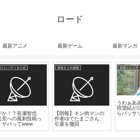
ロード
最新アニメ
最新ゲーム
最新マンガ
漫画まとめ速報
芸能トレンディまとめ
うわぁああああ！！本
田望結がロングヘアか
【朗報】キン肉マンの
らバッサリイメチェン
作者ゆでたまごさん、
www うわ!かわい!!!!は!!!
引退を撤回