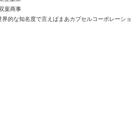
Nx0 双葉商事
:Ab4vm58j0 世界的な知名度で言えばまあカプセルコーポレーショ