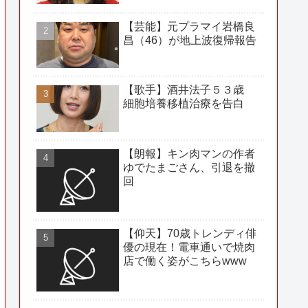
【芸能】元プラマイ岩橋良
昌（46）が地上波復帰報告
【歌手】酒井法子５３歳
細胞培養移植治療を告白
【朗報】キン肉マンの作者
ゆでたまごさん、引退を撤
回
【仰天】70歳トレンディ俳
優の現在！電車通いで焼肉
店で働く姿がこちらwww