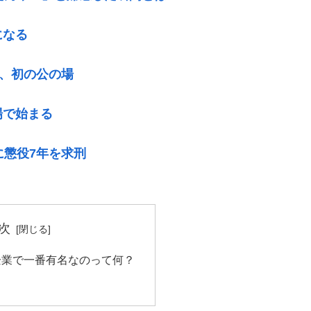
になる
後、初の公の場
場で始まる
に懲役7年を求刑
次
企業で一番有名なのって何？