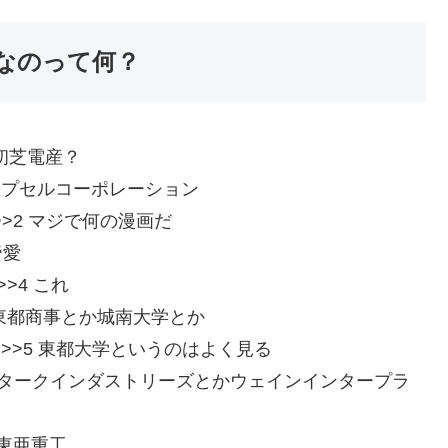
なのって何？
Xw0 初芝電産？
jK13O0 カプセルコーポレーション
AsXw0 >>2 マジで何の漫画だ
 帝愛
0 >>4 これ
Cv3sGt0 東都商事とか城南大学とか
IkXAsXw0 >>5 東都大学というのはよく見る
:kkHtk6in0 スタークインダストリーズとかウェインインタープラ
I0 東亜重工