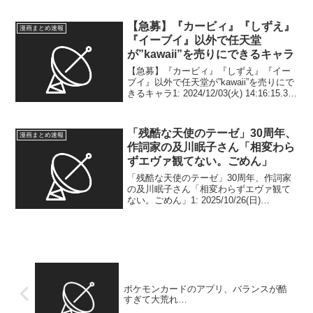
ID:visRm/I...
【急募】『カービィ』『しずえ』
漫画まとめ速報
『イーブイ』以外で任天堂
が”kawaii”を売りにできるキャラ
【急募】『カービィ』『しずえ』『イー
ブイ』以外で任天堂が”kawaii”を売りにで
きるキャラ1: 2024/12/03(火) 14:16:15.34
ID:hFX99PjB0 ヨッシーもキノピオもあま
り可愛くないし選択肢がほとんど無い模
様 ...
「残酷な天使のテーゼ」30周年、
漫画まとめ速報
作詞家の及川眠子さん「相変わら
ずエヴァ観てない。ごめん」
「残酷な天使のテーゼ」30周年、作詞家
の及川眠子さん「相変わらずエヴァ観て
ない。ごめん」1: 2025/10/26(日)
00:05:39.27 ID:YnrKMPqb9 「残酷な天使
のテーゼ」などの作詞者として知られる
及川眠子氏（65）が...
ポケモンカードのアプリ、バランスが酷
すぎて大荒れ…