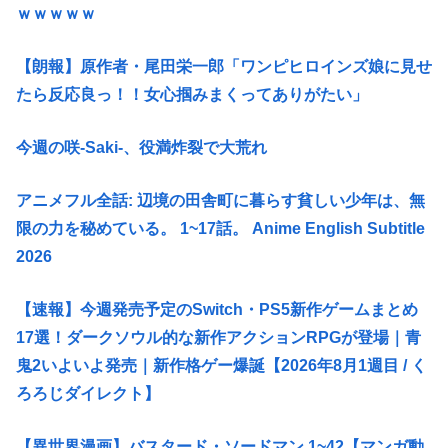
ｗｗｗｗｗ
【朗報】原作者・尾田栄一郎「ワンピヒロインズ娘に見せ
たら反応良っ！！女心掴みまくってありがたい」
今週の咲-Saki-、役満炸裂で大荒れ
アニメフル全話: 辺境の田舎町に暮らす貧しい少年は、無
限の力を秘めている。 1~17話。 Anime English Subtitle
2026
【速報】今週発売予定のSwitch・PS5新作ゲームまとめ
17選！ダークソウル的な新作アクションRPGが登場｜青
鬼2いよいよ発売｜新作格ゲー爆誕【2026年8月1週目 / く
ろろじダイレクト】
【異世界漫画】バスタード・ソードマン 1~42【マンガ動