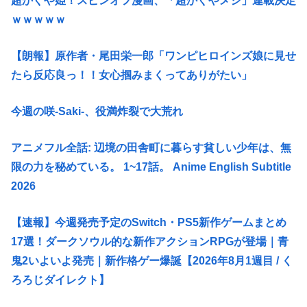
超かぐや姫！スピンオフ漫画、「超かぐやメシ」連載決定
ｗｗｗｗｗ
【朗報】原作者・尾田栄一郎「ワンピヒロインズ娘に見せ
たら反応良っ！！女心掴みまくってありがたい」
今週の咲-Saki-、役満炸裂で大荒れ
アニメフル全話: 辺境の田舎町に暮らす貧しい少年は、無
限の力を秘めている。 1~17話。 Anime English Subtitle
2026
【速報】今週発売予定のSwitch・PS5新作ゲームまとめ
17選！ダークソウル的な新作アクションRPGが登場｜青
鬼2いよいよ発売｜新作格ゲー爆誕【2026年8月1週目 / く
ろろじダイレクト】