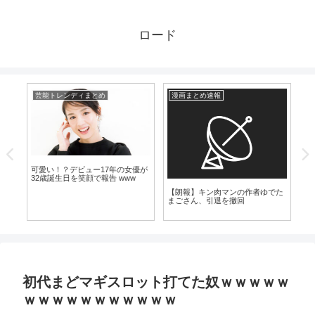
ロード
芸能トレンディまとめ
漫画まとめ速報
爆
可愛い！？デビュー17年の女優が
【
32歳誕生日を笑顔で報告 www
（
【朗報】キン肉マンの作者ゆでた
じ
まごさん、引退を撤回
初代まどマギスロット打てた奴ｗｗｗｗｗ
ｗｗｗｗｗｗｗｗｗｗｗ