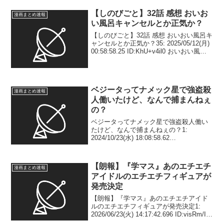
【しのびごと】32話 感想 おいお
漫画まとめ速報
い風呂キャンセルとか正気か？
【しのびごと】32話 感想 おいおい風呂キ
ャンセルとか正気か？35: 2025/05/12(月)
00:58:58.25 ID:KhU+v4il0 おいおい風呂
キャンセルとか正気か？38:
2025/05/12(月) 04:52:15.70...
ベジータってナメック星で強盗殺
漫画まとめ速報
人働いたけど、なんで捕まんねぇ
の？
ベジータってナメック星で強盗殺人働い
たけど、なんで捕まんねぇの？1:
2024/10/23(水) 18:08:58.62
ID:ClB8XP3h0 ナメック星人殺しまくっ
てドラゴンボール手に入れたのに…ええ
んか？死刑か無期懲役ならんのか？3...
【朗報】『学マス』あのエチエチ
漫画まとめ速報
アイドルのエチエチフィギュアが
発売決定
【朗報】『学マス』あのエチエチアイド
ルのエチエチフィギュアが発売決定1:
2026/06/23(火) 14:17:42.696 ID:visRm/I/V
エッロ2: 2026/06/23(火) 14:17:54.251