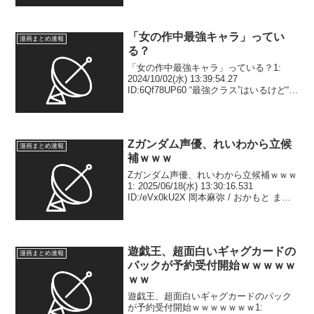
ID:KNSwyVGg5...
「女の作中最強キャラ」ってい
漫画まとめ速報
る？
「女の作中最強キャラ」っている？1:
2024/10/02(水) 13:39:54.27
ID:6Qf78UP60 “最強クラス”はいるけど“作
中最強”はなかなかいなさそう2:
2024/10/02(水) 13:40:31.63 ID:XV...
Zガンダム声優、れいわから立候
漫画まとめ速報
補ｗｗｗ
Zガンダム声優、れいわから立候補ｗｗｗ
1: 2025/06/18(水) 13:30:16.531
ID:/eVx0kU2X 岡本麻弥 / おかもと まや
【参議院比例（全国区）第3政策委員】40
年間、声優として生きてきました。イン
ボイスは日本...
遊戯王、超面白いギャグカードの
漫画まとめ速報
パックが予約受付開始ｗｗｗｗｗ
ｗｗ
遊戯王、超面白いギャグカードのパック
が予約受付開始ｗｗｗｗｗｗｗ1: