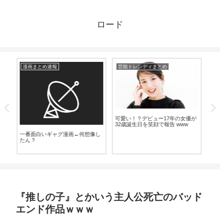
ロード
漫画まとめ速報
芸能トレンディまとめ
芸
気
可愛い！？デビュー17年の女優が
32歳誕生日を笑顔で報告 www
一番面白いギャグ漫画←何想像し
マ
たん？
風
『推しの子』とかいう主人公死亡のバッド
エンド作品ｗｗｗ