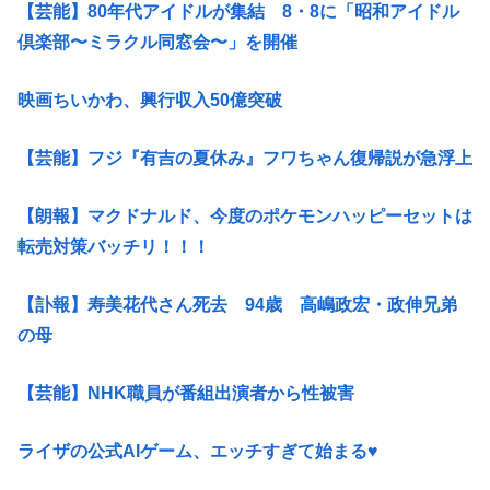
【芸能】80年代アイドルが集結 8・8に「昭和アイドル
倶楽部〜ミラクル同窓会〜」を開催
映画ちいかわ、興行収入50億突破
【芸能】フジ『有吉の夏休み』フワちゃん復帰説が急浮上
【朗報】マクドナルド、今度のポケモンハッピーセットは
転売対策バッチリ！！！
【訃報】寿美花代さん死去 94歳 高嶋政宏・政伸兄弟
の母
【芸能】NHK職員が番組出演者から性被害
ライザの公式AIゲーム、エッチすぎて始まる♥