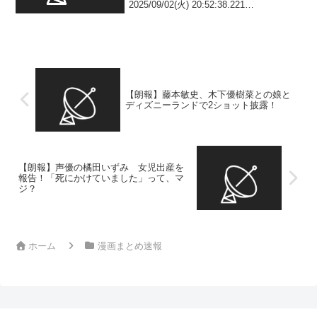
2025/09/02(火) 20:52:38.221
ID:Oqv69e2CW スタンプで人気のイラス
トを1つのパックに収録！「青眼の白龍」
や「ブラック・マジシャン・ガー...
【朗報】藤本敏史、木下優樹菜との娘と
ディズニーランドで2ショット披露！
【朗報】声優の橘田いずみ 女児出産を
報告！「死にかけていました」って、マ
ジ？
ホーム
漫画まとめ速報