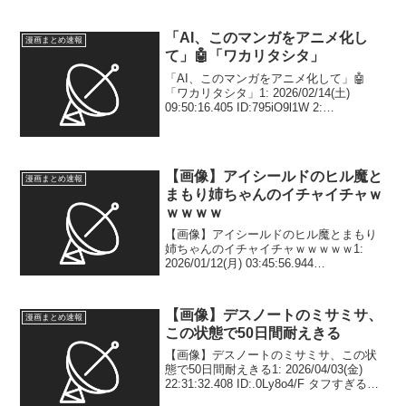
「AI、このマンガをアニメ化し
漫画まとめ速報
て」🤖「ワカリタシタ」
「AI、このマンガをアニメ化して」🤖
「ワカリタシタ」1: 2026/02/14(土)
09:50:16.405 ID:795iO9l1W 2:
2026/02/14(土) 09:50:24.468
ID:795iO9l1W すごい 3: 2...
【画像】アイシールドのヒル魔と
漫画まとめ速報
まもり姉ちゃんのイチャイチャｗ
ｗｗｗｗ
【画像】アイシールドのヒル魔とまもり
姉ちゃんのイチャイチャｗｗｗｗｗ1:
2026/01/12(月) 03:45:56.944
ID:wb17Sr9xX 🤮2: 2026/01/12(月)
03:46:56.571 ID:ZyBX3ACuF...
【画像】デスノートのミサミサ、
漫画まとめ速報
この状態で50日間耐えきる
【画像】デスノートのミサミサ、この状
態で50日間耐えきる1: 2026/04/03(金)
22:31:32.408 ID:.0Ly8o4/F タフすぎるや
ろ2: 2026/04/03(金) 22:31:51.684