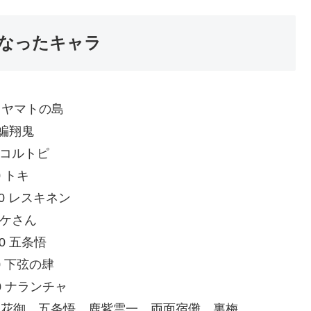
なったキャラ
XnQ0 ヤマトの島
50 蝙翔鬼
Py0 コルトピ
W0 トキ
RLGW0 レスキネン
0 ミケさん
M70 五条悟
3V40 下弦の肆
uBb0 ナランチャ
:q8vUrJ1m0 花御、五条悟、鹿紫雲一、両面宿儺、裏梅