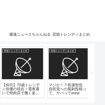
爆速ニュースちゃんねる
芸能トレンディまとめ
芸能トレンディまとめ
芸能トレンディまとめ
芸能トレン
可愛い！
年の女優
【仰天】70歳トレンデ
マジか！？長瀬智也
を笑顔で
ィ俳優の現在！電車通
自民党への風刺投稿っ
いで焼肉店で働く姿が
て、ヤバってwww
こちらwww