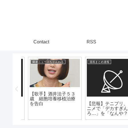
Contact
RSS
爆速ニュースちゃんねる
漫画まとめ速報
【歌手】酒井法子５３
歳 細胞培養移植治療
「完全
【悲報】テニプリ、ア
を告白
ま
ニメで「デカすぎんだ
！！」
ろ…」を「なんや？で
っかすぎるやろ～～」
に改悪してしまう