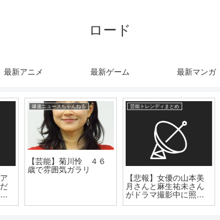
ロード
最新アニメ
最新ゲーム
最新マンガ
爆速ニュースちゃんねる
芸能トレンディまとめ
【芸能】菊川怜 ４６
歳で雰囲気ガラリ
【悲報】女優の山本美
月さんと麻生祐未さん
がドラマ撮影中に照明
落下しケガ・・・