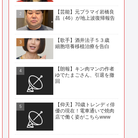
【芸能】元プラマイ岩橋良
昌（46）が地上波復帰報告
【歌手】酒井法子５３歳
細胞培養移植治療を告白
【朗報】キン肉マンの作者
ゆでたまごさん、引退を撤
回
【仰天】70歳トレンディ俳
優の現在！電車通いで焼肉
店で働く姿がこちらwww