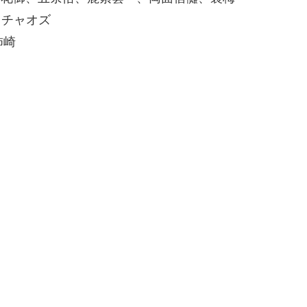
ge0 チャオズ
 柿崎