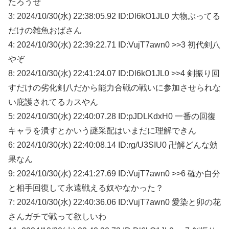
たろうぜ
3: 2024/10/30(水) 22:38:05.92 ID:Dl6kO1JL0 大物ぶってる
だけの雑魚おばさん
4: 2024/10/30(水) 22:39:22.71 ID:VujT7awn0 >>3 初代剣八
やぞ
8: 2024/10/30(水) 22:41:24.07 ID:Dl6kO1JL0 >>4 剣振り回
すだけの劣化剣八だから能力合戦の戦いに参加させられな
い庇護されてるカスやん
5: 2024/10/30(水) 22:40:07.28 ID:pJDLKdxH0 一番の回復
キャラを潰すとかいう謎采配はいまだに理解できん
6: 2024/10/30(水) 22:40:08.14 ID:rg/U3SIU0 卍解どんな効
果なん
9: 2024/10/30(水) 22:41:27.69 ID:VujT7awn0 >>6 確か自分
と相手回復して永遠戦える奴やなかった？
7: 2024/10/30(水) 22:40:36.06 ID:VujT7awn0 愛染と卯の花
さんガチで戦って欲しいわ