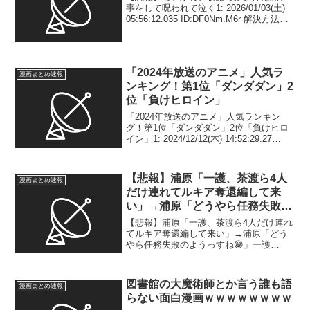
事をして呪われて泣く1: 2026/01/03(土)
05:56:12.035 ID:DF0Nm.M6r 解決方法は
自分の手を食べること 2: 2026/01/03(土)
05:56:53.438 ID:...
「2024年放送のアニメ」人気ラ
漫画まとめ速報
ンキング！第1位「ダンダダン」2
位「負けヒロイン」
「2024年放送のアニメ」人気ランキン
グ！第1位「ダンダダン」2位「負けヒロ
イン」1: 2024/12/12(木) 14:52:29.27
ID:W14Nl1q89 「【推しの子】（第2
期）」や「負けヒロインが多すぎる！」
など、多数のアニメ...
【悲報】浦原「一護、茶渡ら4人
漫画まとめ速報
だけ連れてルキア奪還編して来
い」→浦原「どうやら任務失敗の
ようっすね😁」一護「😭」
【悲報】浦原「一護、茶渡ら4人だけ連れ
てルキア奪還編して来い」→浦原「どう
やら任務失敗のようっすね😁」一護
「😭」1: 2026/06/14(日) 23:40:14.852
ID:HM9AyObV8 いや一護キレてええやろ
5: 2026/0...
図書館の大魔術師とか言う誰も語
漫画まとめ速報
らない面白漫画ｗｗｗｗｗｗｗｗ