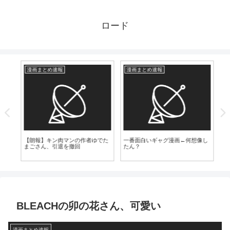
ロード
漫画まとめ速報
漫画まとめ速報
爆
【
「
っ
【朗報】キン肉マンの作者ゆでた
一番面白いギャグ漫画←何想像し
こ
まごさん、引退を撤回
たん？
BLEACHの卯の花さん、可愛い
漫画まとめ速報