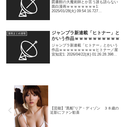
図書館の大魔術師とか言う誰も語らない
面白漫画ｗｗｗｗｗｗｗｗ1:
2025/01/28(火) 09:54:16.727
ID:GUrlHOJLp なんで？ 2: 2025/01/28(火)
09:54:27.594 ID:GUrlHOJLp...
ジャンプラ新連載「ヒトナー」と
漫画まとめ速報
かいう作品ｗｗｗｗｗｗｗｗｗｗ
ジャンプラ新連載「ヒトナー」とかいう
作品ｗｗｗｗｗｗｗｗｗｗヒトナー／屋
宜知宏1: 2026/04/22(水) 01:26:28.398
ID:J2f5arjLG 傑作の模様 2:
2026/04/22(水) 01:26:53.089 ID...
【芸能】“黒船”リア・ディゾン ３８歳の
近影にファン歓喜