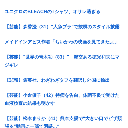
ユニクロのBLEACHのTシャツ、オサレ過ぎる
【芸能】森香澄（31）“人魚ブラ”で抜群のスタイル披露
メイドインアビス作者「ちいかわの映画を見てきたよ」
【芸能】“世界の青木功（83）” 親交ある徳光和夫にマ
ジギレ
【悲報】集英社、わざわざタフを翻訳し外国に輸出
【芸能】小倉優子（42）持病を告白、体調不良で受けた
血液検査の結果も明かす
【芸能】松本まりか（41）熊本支援で“大きい口でピザ頬
張る”動画に一部で困惑…“