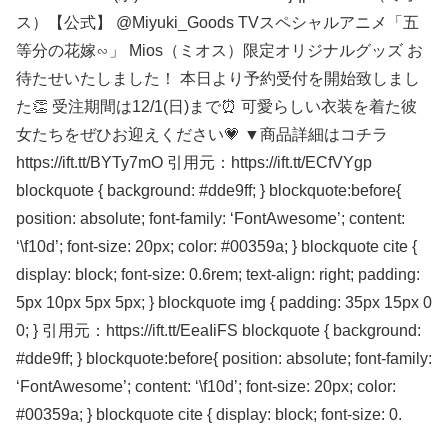
ス）【公式】 @Miyuki_Goods TVスペシャルアニメ「五
等分の花嫁∽」 Mios（ミオス）限定オリジナルグッズ お
待たせいたしました！ 本日より予約受付を開始致しまし
た👏 受注期間は12/1(日)まで⏰ 可愛らしい衣装を着た彼
女たちをぜひお迎えください💗 ▼商品詳細はコチラ
https://ift.tt/BYTy7mO 引用元：https://ift.tt/ECfVYgp
blockquote { background: #dde9ff; } blockquote:before{
position: absolute; font-family: ‘FontAwesome’; content:
‘\f10d’; font-size: 20px; color: #00359a; } blockquote cite {
display: block; font-size: 0.6rem; text-align: right; padding:
5px 10px 5px 5px; } blockquote img { padding: 35px 15px 0
0; } 引用元：https://ift.tt/EeaIiFS blockquote { background:
#dde9ff; } blockquote:before{ position: absolute; font-family:
‘FontAwesome’; content: ‘\f10d’; font-size: 20px; color:
#00359a; } blockquote cite { display: block; font-size: 0.