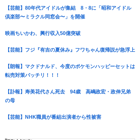
【芸能】80年代アイドルが集結 8・8に「昭和アイドル
倶楽部〜ミラクル同窓会〜」を開催
映画ちいかわ、興行収入50億突破
【芸能】フジ『有吉の夏休み』フワちゃん復帰説が急浮上
【朗報】マクドナルド、今度のポケモンハッピーセットは
転売対策バッチリ！！！
【訃報】寿美花代さん死去 94歳 高嶋政宏・政伸兄弟
の母
【芸能】NHK職員が番組出演者から性被害