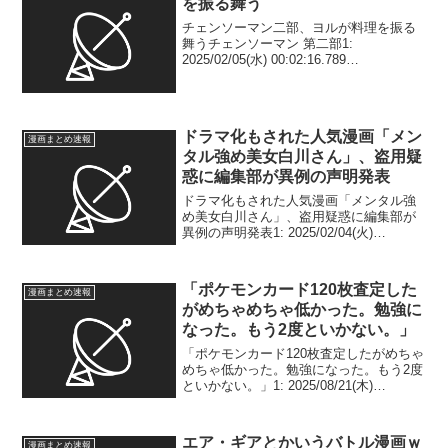
を振る舞う
チェンソーマン二部、ヨルが料理を振る
舞うチェンソーマン 第二部1:
2025/02/05(水) 00:02:16.789
ID:mDIxb3vB2 はい 3: 2025/02/05(水)
00:03:00.878 ID:Yz50cJ9K/ ...
ドラマ化もされた人気漫画「メン
漫画まとめ速報
タル強め美女白川さん」、盗用疑
惑に編集部が異例の声明発表
ドラマ化もされた人気漫画「メンタル強
め美女白川さん」、盗用疑惑に編集部が
異例の声明発表1: 2025/02/04(火)
01:34:18.80 ID:9hTDmAMC9 出版大手
「KADOKAWA」のコミックエッセイ編
集部は3日、WEB「コ...
「ポケモンカード120枚査定した
漫画まとめ速報
がめちゃめちゃ低かった。勉強に
なった。もう2度といかない。」
「ポケモンカード120枚査定したがめちゃ
めちゃ低かった。勉強になった。もう2度
といかない。」1: 2025/08/21(木)
16:29:28.45 ID:LJR6FtPS9 お笑いコンビ
「クワバタオハラ」の小原正子（49）が
21日までに自...
エア・ギアとかいうバトル漫画ｗ
漫画まとめ速報