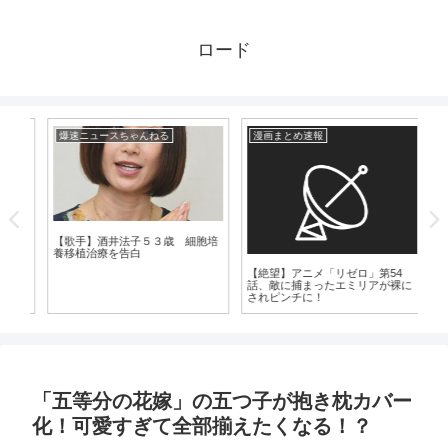
ロード
爆速ニュースちゃんねる
漫画まとめ速報
爆
実は
【歌手】酒井法子５３歳 細胞培
【
養移植治療を告白
（
【絶望】アニメ「リゼロ」第54
話、敵に捕まったエミリアが裸に
されピンチに！
「五等分の花嫁」の五つ子が抱き枕カバー
化！可愛すぎて全部揃えたくなる！？