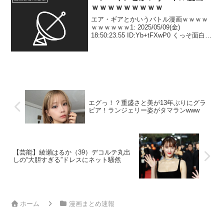
ｗｗｗｗｗｗｗｗｗ
エア・ギアとかいうバトル漫画ｗｗｗｗ
ｗｗｗｗｗｗ1: 2025/05/09(金)
18:50:23.55 ID:Yb+tFXwP0 くっそ面白い
2: 2025/05/09(金) 18:50:55.74
ID:Yb+tFXwP0 後半の画集...
エグっ！？重盛さと美が13年ぶりにグラ
ビア！ランジェリー姿がタマランwww
【芸能】綾瀬はるか（39）デコルテ丸出
しの“大胆すぎる”ドレスにネット騒然
ホーム
漫画まとめ速報