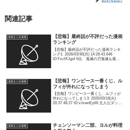
a19741027
関連記事
【悲報】最終話が不評だった漫画
漫画まとめ速報
ランキング
【悲報】最終話が不評だった漫画ランキ
ング1: 2026/03/30(月) 14:28:43.646
ID:FzcfXJgof 6位 鬼滅の刃鬼滅も最終
回当時は「蛇足」「現代編に飛ぶのはど
うなの」という批判が確かにありまし
た。とはいえ、後年に...
【悲報】ワンピース一番くじ、ル
漫画まとめ速報
フィが外れになってしまう
【悲報】ワンピース一番くじ、ルフィが
外れになってしまう3: 2025/03/18(火)
20:37:49.27 ID:vJvwnEy60 主人公ダッサ
5: 2025/03/18(火) 20:38:54.03
ID:Za8N2ziE0 太っ...
チェンソーマン二部、ヨルが料理
漫画まとめ速報