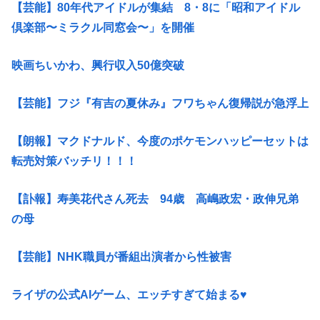
【芸能】80年代アイドルが集結 8・8に「昭和アイドル
倶楽部〜ミラクル同窓会〜」を開催
映画ちいかわ、興行収入50億突破
【芸能】フジ『有吉の夏休み』フワちゃん復帰説が急浮上
【朗報】マクドナルド、今度のポケモンハッピーセットは
転売対策バッチリ！！！
【訃報】寿美花代さん死去 94歳 高嶋政宏・政伸兄弟
の母
【芸能】NHK職員が番組出演者から性被害
ライザの公式AIゲーム、エッチすぎて始まる♥