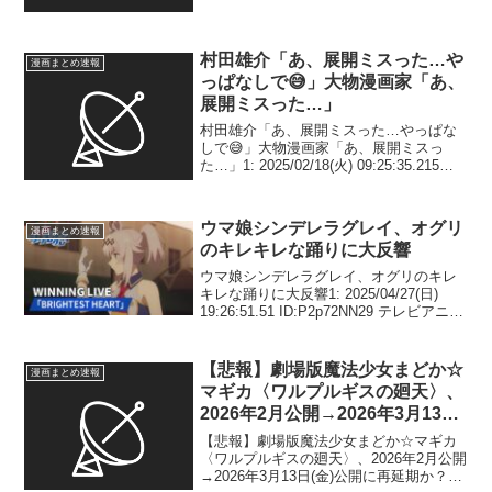
01:01:52.24 ID:XP4FM2...
村田雄介「あ、展開ミスった…や
漫画まとめ速報
っぱなしで😅」大物漫画家「あ、
展開ミスった…」
村田雄介「あ、展開ミスった…やっぱな
しで😅」大物漫画家「あ、展開ミスっ
た…」1: 2025/02/18(火) 09:25:35.215
ID:yaeAzVhuj 修正もないんだよねすごく
ない？2: 2025/02/18(火) 09:26:5...
ウマ娘シンデレラグレイ、オグリ
漫画まとめ速報
のキレキレな踊りに大反響
ウマ娘シンデレラグレイ、オグリのキレ
キレな踊りに大反響1: 2025/04/27(日)
19:26:51.51 ID:P2p72NN29 テレビアニメ
『ウマ娘 シンデレラグレイ』の第4話が
27日、TBS系で放送された。オグリキャ
ップが、ノル...
【悲報】劇場版魔法少女まどか☆
漫画まとめ速報
マギカ〈ワルプルギスの廻天〉、
2026年2月公開→2026年3月13日
(金)公開に再延期か？
【悲報】劇場版魔法少女まどか☆マギカ
〈ワルプルギスの廻天〉、2026年2月公開
→2026年3月13日(金)公開に再延期か？1: