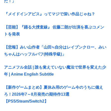
だ！」
『メイドインアビス』ってマジで深い作品じゃね？
【芸能】『踊る大捜査線』 佐藤二朗が出演を喜ぶコメン
トを発表
【悲報】みい山作者「山田≒自分はレイブンクロー、みい
ちゃんはハッフルパフ(特殊学級)」
アニメフル全話 | 誰も覚えていない魔法で世界を変えた少
年 | Anime English Subtitle
【新作ゲームまとめ】夏休み用のゲーム今のうちに備え
ろ！2026年7～8月発売の期待作13選
【PS5/Steam/Switch2】