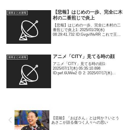
2025/12/13(土) 07:43:42.941
ID:soveBbVe1 何回延期すんねんいい加減
にしろシ...
【悲報】はじめの一歩、完全に木
漫画まとめ速報
村の二番煎じで炎上
【悲報】はじめの一歩、完全に木村の二
番煎じで炎上1: 2025/01/29(水)
08:29:41.732 ID:GvgvINvRR これで王者
が防衛になるのなんか草 2:
2025/01/29(水) 08:30:32.635 ID:DFH...
アニメ「CITY」見てる時の顔
漫画まとめ速報
アニメ「CITY」見てる時の顔1:
2025/07/17(木) 05:35:10.898
ID:pef.6UWw2 🤨 2: 2025/07/17(木)
05:35:49.842 ID:pZWfiKu.M え、もうやっ
てるん？ 3: 202...
【芸能】「おばさん」とは何か？いとう
あさこが語る傷つく人々への思い