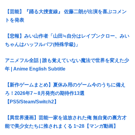
【芸能】『踊る大捜査線』 佐藤二朗が出演を喜ぶコメン
トを発表
【悲報】みい山作者「山田≒自分はレイブンクロー、みい
ちゃんはハッフルパフ(特殊学級)」
アニメフル全話 | 誰も覚えていない魔法で世界を変えた少
年 | Anime English Subtitle
【新作ゲームまとめ】夏休み用のゲーム今のうちに備え
ろ！2026年7～8月発売の期待作13選
【PS5/Steam/Switch2】
【異世界漫画】芸能一家を追放された俺 無自覚の裏方才
能で美少女たちに推されまくる 1~28【マンガ動画】