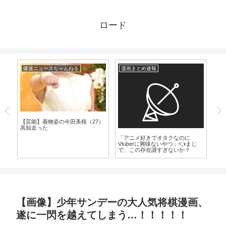
ロード
爆速ニュースちゃんねる
漫画まとめ速報
爆
気
【芸能】着物姿の今田美桜（27）
【
高知走った
養
「アニメ好きでオタクなのに
Vtuberに興味ないやつ」👈まじ
で、この存在謎すぎないか？
【画像】少年サンデーの大人気将棋漫画、
遂に一閃を越えてしまう…！！！！！