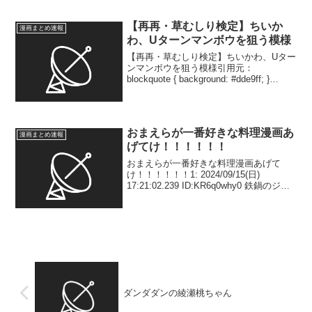
【再再・草むしり検定】ちいか
漫画まとめ速報
わ、Uターンマンボウを狙う模様
【再再・草むしり検定】ちいかわ、Uター
ンマンボウを狙う模様引用元：
blockquote { background: #dde9ff; }
blockquote:before{ position: absolute;
font-family...
おまえらが一番好きな料理漫画あ
漫画まとめ速報
げてけ！！！！！！
おまえらが一番好きな料理漫画あげて
け！！！！！！1: 2024/09/15(日)
17:21:02.239 ID:KR6q0why0 鉄鍋のジャ
ン2: 2024/09/15(日) 17:21:45.777
ID:g4j39JIxd 異世界居...
ダンダダンの綾瀬桃ちゃん