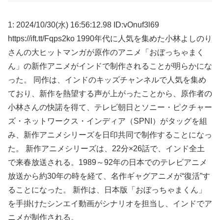
1: 2024/10/30(水) 16:56:12.98 ID:vOnuf3l69
https://ift.tt/Fqps2ko 1990年代に人気を集めた小林よしのり
さんの大ヒットマンガが原作のアニメ「おぼっちゃまく
ん」の新作アニメがインドで制作されることが明らかにな
った。 同作は、インドのキッズチャンネルで人気を集め
ており、新作を熱望する声が上がったことから、原作者の
小林さんの快諾を得て、テレビ朝日とソニー・ピクチャー
ズ・ネットワークス・インディア（SPNI）がタッグを組
み、新作アニメシリーズを日印共同で制作することになっ
た。 新作アニメシリーズは、22分×26話で、インド全土
で来春放送される。1989～92年の日本でのテレビアニメ
放送から約30年の時を経て、名作ギャグアニメが“復活”す
ることになった。 新作は、日本版「おぼっちゃまくん」
を手掛けたシンエイ動画がシナリオを担当し、インドでア
ニメが制作される。