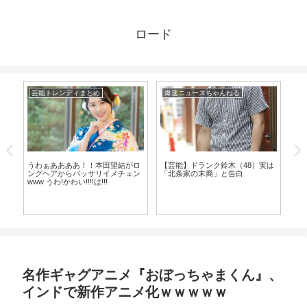
ロード
芸能トレンディまとめ
爆速ニュースちゃんねる
爆
気
うわぁああああ！！本田望結がロ
【芸能】ドランク鈴木（48）実は
【
ングヘアからバッサリイメチェン
「北条家の末裔」と告白
養
www うわ!かわい!!!!は!!!
名作ギャグアニメ『おぼっちゃまくん』、
インドで新作アニメ化ｗｗｗｗｗ