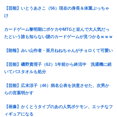
【芸能】いとうあさこ（56）現在の身長＆体重ぶっちゃ
け
カードゲーム黎明期にポケカやMTGと並んで大人気だっ
たという誰も知らない謎のカードゲームが見つかるｗｗｗ
【朗報】みい山作者・亜月ねねちゃんがチョロくて可愛い
【芸能】磯野貴理子（62）1年前から終活中 洗濯機に続
いてバスタオルも処分
【芸能】広末涼子（46）病名公表を決意させた、次男か
らの言葉明かす
【画像】かくとうタイプのあの人気ポケモン、エッチなフ
ィギュアになる