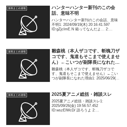
06:47:33.623 ID:EUOK...
ハンターハンター新刊のこの会
漫画まとめ速報
話、意味不明
ハンターハンター新刊のこの会話、意味
不明1: 2024/09/19(木) 20:16:41.597
ID:gZjcImE.N 箱ってなんだよ… 2:
2024/09/19(木) 20:17:23.721
ID:Nr1HE9aNX キモ過ぎて...
雛森桃（本人ザコです、斬魄刀ザ
漫画まとめ速報
コです、鬼道もそこまで使えませ
ん）←こいつが副隊長になれた理
由
雛森桃（本人ザコです、斬魄刀ザコで
す、鬼道もそこまで使えません）←こい
つが副隊長になれた理由1: 2025/06/29(日)
19:35:47.897 ID:zDZJGBnQh なんでやろ
2: 2025/06/29(日) 19:36:06...
2025夏アニメ総括・雑談スレ
漫画まとめ速報
2025夏アニメ総括・雑談スレ1:
2025/09/26(金) 19:56:57.452
ID:wszElWcD/ 語ろうよ 2:
2025/09/26(金) 19:57:05.920
ID:wszElWcD/ 水属性おわっちまった 3:
...