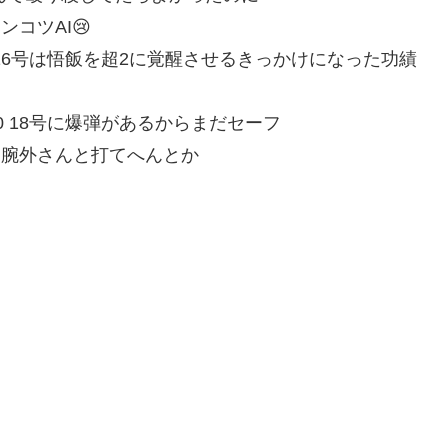
0 ポンコツAI😢
:JjK9+elS0 16号は悟飯を超2に覚醒させるきっかけになった功績
9o4xWTOy0 18号に爆弾があるからまだセーフ
8bvRdb0 腕外さんと打てへんとか