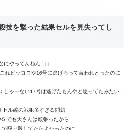
必殺技を撃った結果セルを見失ってし
KK60 なにやってんねん ↓↓↓
:U4x+NuXB0 これピッコロや16号に逃げろって言われとったのに
D:rPROWWOT0 しゃーない17号は逃げたもんやと思ってたみたい
YUDSMB30 セル編の戦犯多すぎる問題
8kv9/0 >>5 でも天さんは頑張ったから
/AjMRi0 掴んで殴り殺してたらよかったのに