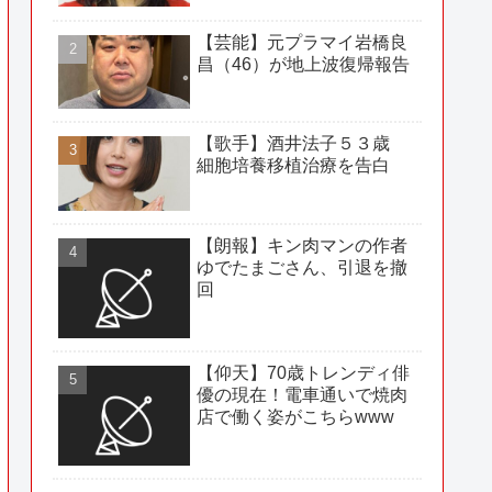
【芸能】元プラマイ岩橋良
昌（46）が地上波復帰報告
【歌手】酒井法子５３歳
細胞培養移植治療を告白
【朗報】キン肉マンの作者
ゆでたまごさん、引退を撤
回
【仰天】70歳トレンディ俳
優の現在！電車通いで焼肉
店で働く姿がこちらwww