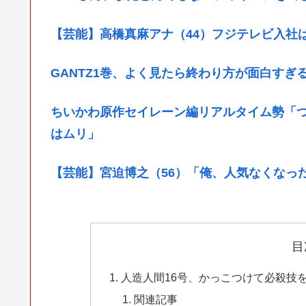
【芸能】高橋真麻アナ（44）フジテレビ入社
GANTZ1巻、よく見たら終わり方が面白すぎ
ちいかわ原作セイレーン編リアルタイム勢「
はムリ」
【芸能】宮迫博之（56）「俺、人気なくなっ
目
人造人間16号、かっこつけて必殺技
関連記事