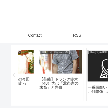
Contact
RSS
る
漫画まとめ速報
芸能トレンディまとめ
ク鈴木
可愛い！？デビュー17
北条家の
年の女優が32歳誕生日
一番面白いギャグ漫画
を笑顔で報告 www
←何想像したん？