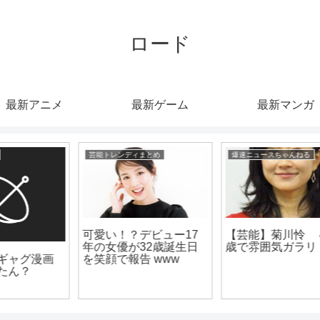
ロード
最新アニメ
最新ゲーム
最新マンガ
爆速ニュースちゃんねる
芸能トレンディまとめ
【芸能】菊川怜 ４６
うわぁああああ！！本
歳で雰囲気ガラリ
田望結がロングヘアか
らバッサリイメチェン
www うわ!かわい!!!!は!!!