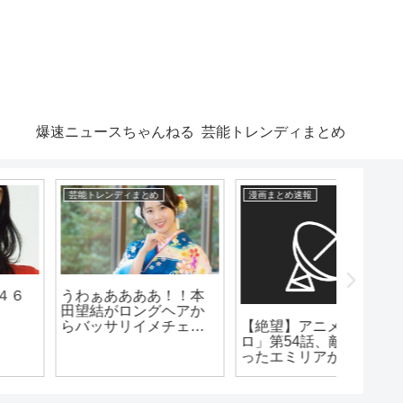
爆速ニュースちゃんねる
芸能トレンディまとめ
漫画まとめ速報
漫画まとめ速報
芸能トレン
【絶望】アニメ「リゼ
「アニメ好きでオタク
【仰天】
ロ」第54話、敵に捕ま
なのにVtuberに興味ない
ィ俳優
ったエミリアが裸にさ
やつ」👈まじで、この
いで焼
れピンチに！
存在謎すぎないか？
こちらw