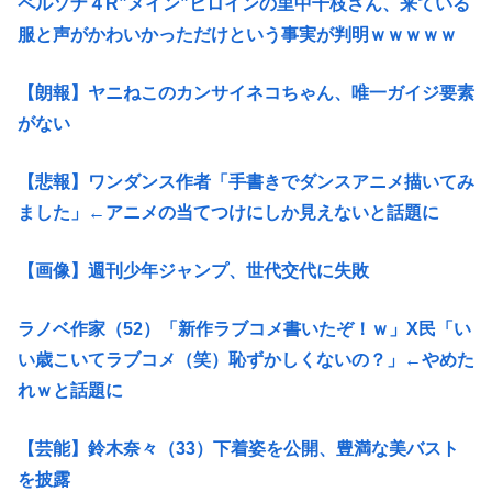
ペルソナ４R”メイン”ヒロインの里中千枝さん、来ている
服と声がかわいかっただけという事実が判明ｗｗｗｗｗ
【朗報】ヤニねこのカンサイネコちゃん、唯一ガイジ要素
がない
【悲報】ワンダンス作者「手書きでダンスアニメ描いてみ
ました」←アニメの当てつけにしか見えないと話題に
【画像】週刊少年ジャンプ、世代交代に失敗
ラノベ作家（52）「新作ラブコメ書いたぞ！ｗ」X民「い
い歳こいてラブコメ（笑）恥ずかしくないの？」←やめた
れｗと話題に
【芸能】鈴木奈々（33）下着姿を公開、豊満な美バスト
を披露