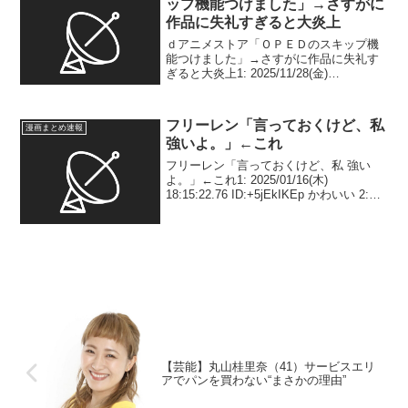
ップ機能つけました」→さすがに
作品に失礼すぎると大炎上
ｄアニメストア「ＯＰＥＤのスキップ機
能つけました」→さすがに作品に失礼す
ぎると大炎上1: 2025/11/28(金)
14:01:45.789 ID:KlTsiVfEa 2:
2025/11/28(金) 14:02:25.704 ID:7e...
フリーレン「言っておくけど、私
漫画まとめ速報
強いよ。」←これ
フリーレン「言っておくけど、私 強い
よ。」←これ1: 2025/01/16(木)
18:15:22.76 ID:+5jEkIKEp かわいい 2:
2025/01/16(木) 18:15:53.99 ID:+5jEkIKEp
21: 202...
【芸能】丸山桂里奈（41）サービスエリ
アでパンを買わない“まさかの理由”