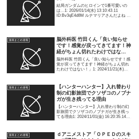
結局ガンダムのヒロインで1番可愛いの
は…1: 2026/01/14(水) 13:10:43.11
ID:Bv3qE4d8M ルナマリアさんだよね 2:
2026/01/14(水) 13:10:57.76
ID:Bv3qE4d8M 異議は認め...
脳外科医 竹田くん「良い知らせ
漫画まとめ速報
です！感覚が戻ってきてます！神
経がちょん切れたわけではな
い！」
脳外科医 竹田くん「良い知らせです！感
覚が戻ってきてます！神経がちょん切れ
たわけではない！」1: 2024/11/21(木)
06:37:52.76 ID:9Ki4k6g+0 不信感をいだ
いた洋子さんは執刀したA医師に説明を求
め、やりとりを...
【ハンターハンター】入れ替わり
漫画まとめ速報
制の幻影旅団でクソザコのノブナ
ガが生き残ってる理由
【ハンターハンター】入れ替わり制の幻
影旅団でクソザコのノブナガが生き残っ
てる理由1: 2024/11/01(金) 16:20:35.14
ID:9ahrh3kK0 フクロウでも旅団になれる
やん2: 2024/11/01(金) 16:21:0...
ｄアニメストア「ＯＰＥＤのスキ
漫画まとめ速報