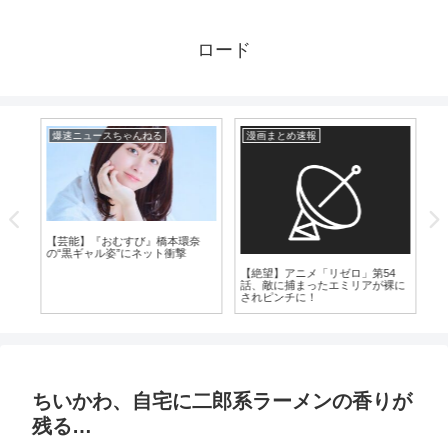
ロード
爆速ニュースちゃんねる
漫画まとめ速報
爆
優が
【芸能】『おむすび』橋本環奈
【
の“黒ギャル姿”にネット衝撃
高
【絶望】アニメ「リゼロ」第54
話、敵に捕まったエミリアが裸に
されピンチに！
ちいかわ、自宅に二郎系ラーメンの香りが
残る…