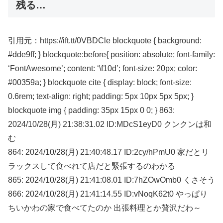
残る…
引用元：https://ift.tt/0VBDCle blockquote { background:
#dde9ff; } blockquote:before{ position: absolute; font-family:
‘FontAwesome’; content: ‘\f10d’; font-size: 20px; color:
#00359a; } blockquote cite { display: block; font-size:
0.6rem; text-align: right; padding: 5px 10px 5px 5px; }
blockquote img { padding: 35px 15px 0 0; } 863:
2024/10/28(月) 21:38:31.02 ID:MDcS1eyD0 クンクンは和
む
864: 2024/10/28(月) 21:40:48.17 ID:2cy/hPmU0 家だとリ
ラックスして食べれて店だと緊張するのわかる
865: 2024/10/28(月) 21:41:08.01 ID:7hZOwOmb0 くさそう
866: 2024/10/28(月) 21:41:14.55 ID:vNoqK62t0 やっぱり
ちいかわの家で食べてたのか 出張料理とか贅沢だわ～