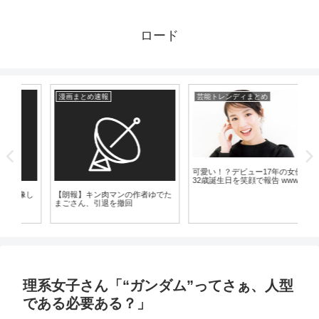
ロード
漫画まとめ速報
芸能トレンディまとめ
芸
可愛い！？デビュー17年の女優が
う
32歳誕生日を笑顔で報告 www
ン
www
し
【朗報】キン肉マンの作者ゆでた
まごさん、引退を撤回
理系女子さん「“ガンダム”ってさぁ、人型
である必要ある？」