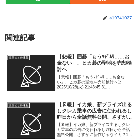
a19741027
関連記事
【悲報】囲碁「もうﾏﾁﾞﾑﾘ……お
漫画まとめ速報
金ない」、ヒカ碁の聖地を売却検
討へ
【悲報】囲碁「もうﾏﾁﾞﾑﾘ……お金な
い」、ヒカ碁の聖地を売却検討へ1:
2025/10/28(火) 21:43:45.31
ID:ZXp166TP0 このまま経常赤字が続く
と4年後の2029年ごろに十分な運転資金が
確保できなくなる見通しで...
【🦑報】イカ娘、新プライズ出る
漫画まとめ速報
しクレカ乗車の広告に使われるし
昨日から全話無料公開、さすがに
新作じゃなイカ？
【🦑報】イカ娘、新プライズ出るしクレ
カ乗車の広告に使われるし昨日から全話
無料公開、さすがに新作じゃなイカ？1:
2026/03/26(木) 13:44:29.936