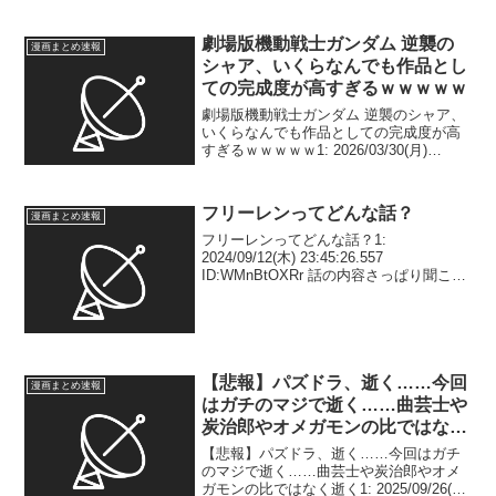
ID:ztZYQaeYo 新プライズクレカ乗車の
広告5/3まで全話※無料公...
劇場版機動戦士ガンダム 逆襲の
漫画まとめ速報
シャア、いくらなんでも作品とし
ての完成度が高すぎるｗｗｗｗｗ
劇場版機動戦士ガンダム 逆襲のシャア、
いくらなんでも作品としての完成度が高
すぎるｗｗｗｗｗ1: 2026/03/30(月)
10:37:18.058 ID:NRJQ5C3Ju もうこれほ
ぼ完璧なのでは？🤔 2: 2026/03/30(月) ...
フリーレンってどんな話？
漫画まとめ速報
フリーレンってどんな話？1:
2024/09/12(木) 23:45:26.557
ID:WMnBtOXRr 話の内容さっぱり聞こえ
てこないからどんな話かも知らん2:
2024/09/12(木) 23:46:28.022
ID:WMnBtO...
【悲報】パズドラ、逝く……今回
漫画まとめ速報
はガチのマジで逝く……曲芸士や
炭治郎やオメガモンの比ではなく
逝く
【悲報】パズドラ、逝く……今回はガチ
のマジで逝く……曲芸士や炭治郎やオメ
ガモンの比ではなく逝く1: 2025/09/26(金)