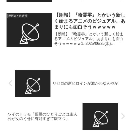
23:10:30.314 ID:vqFarYuCp 簡単に説明す
るとこいつ複数入れると毎ターンスキル
で威嚇、3色...
【朗報】『喰霊零』とかいう新し
漫画まとめ速報
く始まるアニメのビジュアル、あ
まりにも面白そうｗｗｗｗｗ
【朗報】『喰霊零』とかいう新しく始ま
るアニメのビジュアル、あまりにも面白
そうｗｗｗｗｗ1: 2025/06/25(水)
23:49:30.285 ID:ieqDc5bld うおおお
お！！2: 2025/06/25(水) 23:49:46.7...
リゼロの新ヒロインが激かわなんやが
ワイのトッモ「薬屋のひとりごとは主人
公が女のくせに有能すぎて腹立つ」