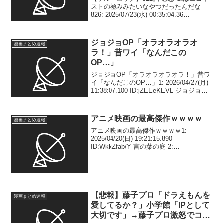
ストの極みみたいなやつだったんだな
826: 2025/07/23(水) 00:35:04.36
ID:2AJd4ELP0 凪はエゴイストの極みみ
たいなやつだったんだな 本当の意味で自
分を中心に世界が...
ジョジョOP「オラオラオラオ
漫画まとめ速報
ラ！」昔ワイ「なんだこの
OP…」
ジョジョOP「オラオラオラオラ！」昔ワ
イ「なんだこのOP…」1: 2026/04/27(月)
11:38:07.100 ID:jZEEeKEVL ジョジョ＆
今ワイ「オラオラオラオラッ！w」 2:
2026/04/27(月) 11:38:28...
アニメ映画の最高傑作ｗｗｗｗ
漫画まとめ速報
アニメ映画の最高傑作ｗｗｗｗ1:
2025/04/20(日) 19:21:15.890
ID:WkkZfab/Y 言の葉の庭 2:
2025/04/20(日) 19:21:30.967
ID:WkkZfab/Y 言わばまさにこれ 3: 20...
【悲報】藤子プロ「ドラえもんを
漫画まとめ速報
愛してるか？」小学館「IPとして
大切です」→藤子プロ激怒でコロ