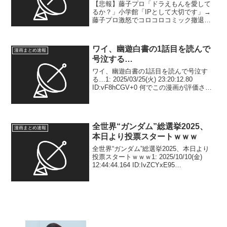
コロコミック撤退へ
【悲報】藤子プロ「ドラえもんを愛して
るか？」小学館「IPとして大切です」→
藤子プロ激怒でコロコロコミック撤退へ
1: 2026/07/13(月) 11:12:17.395
ID:oCcTilFP9 山中武史｜週刊現代元編集
長@takesiya...
ワイ、幽遊白書の1話目を読んで
漫画まとめ速報
号泣する…
ワイ、幽遊白書の1話目を読んで号泣す
る…1: 2025/03/25(火) 23:20:12.80
ID:vF8hCGV+0 何でこの漫画が評価され
ないんや 2: 2025/03/25(火) 23:20:42.64
ID:lkdScRPl0 ...
全世界“ガンダム”総選挙2025、
漫画まとめ速報
本日より投票スタートｗｗｗ
全世界“ガンダム”総選挙2025、本日より
投票スタートｗｗｗ1: 2025/10/10(金)
12:44:44.164 ID:IvZCYxE95
◤◢◤◢◤◢◤◢◤◢◤◢◤◢全世界“ガ
ンダム”総選挙2025本日より投票スター
ト‼◤◢◤◢◤◢...