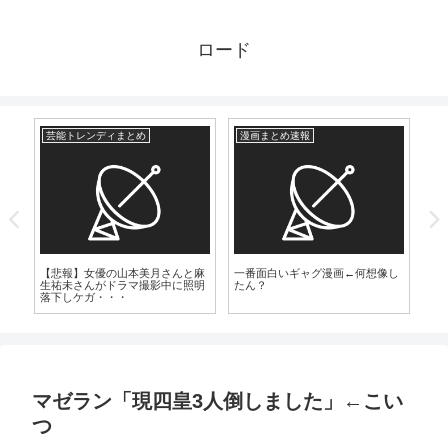
ロード
芸能トレンディまとめ
漫画まとめ速報
爆
【
養
の
【悲報】女優の山本美月さんと麻
一番面白いギャグ漫画←何想像し
生祐未さんがドラマ撮影中に照明
たん？
落下しケガ・・・
マゼラン「現四皇3人倒しました」←こい
つ