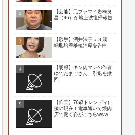
【芸能】元プラマイ岩橋良
昌（46）が地上波復帰報告
【歌手】酒井法子５３歳
細胞培養移植治療を告白
【朗報】キン肉マンの作者
ゆでたまごさん、引退を撤
回
【仰天】70歳トレンディ俳
優の現在！電車通いで焼肉
店で働く姿がこちらwww