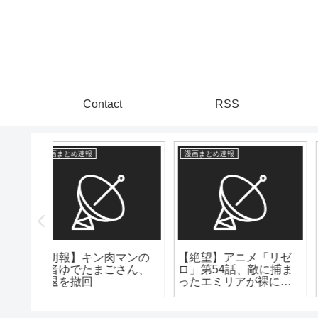
Contact
RSS
漫画まとめ速報
漫画まとめ速報
マンの
【絶望】アニメ「リゼ
一番面白いギャグ漫画
さん、
ロ」第54話、敵に捕ま
←何想像したん？
ったエミリアが裸にさ
れピンチに！