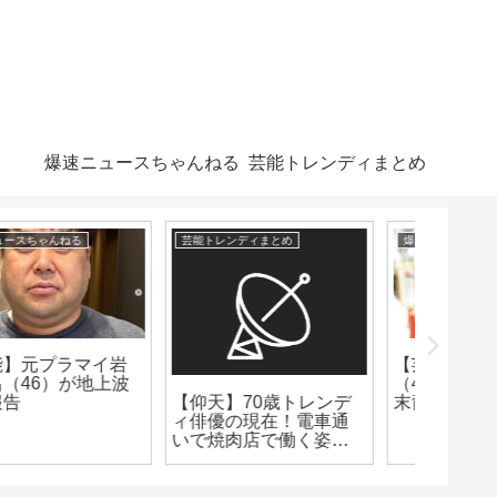
爆速ニュースちゃんねる
芸能トレンディまとめ
芸能トレンディまとめ
爆速ニュースちゃんねる
漫画まとめ
【芸能】ドランク鈴木
（48）実は「北条家の
【仰天】70歳トレンデ
【悲報
末裔」と告白
ィ俳優の現在！電車通
ニメで
いで焼肉店で働く姿が
ろ…」
こちらwww
っかす
に改悪