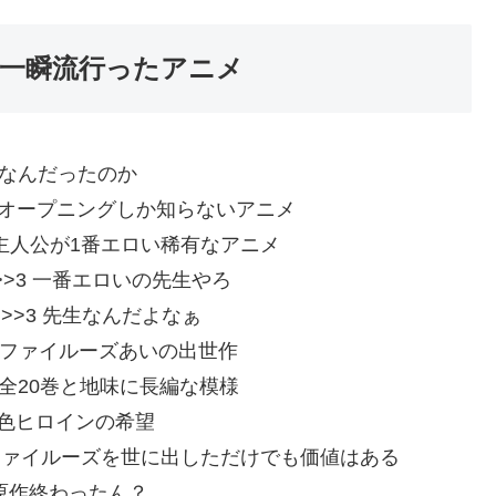
一瞬流行ったアニメ
yNxL0 なんだったのか
X41gbeT0 オープニングしか知らないアニメ
E/GqT/0 主人公が1番エロい稀有なアニメ
CILfb0 >>3 一番エロいの先生やろ
eAnFq0 >>3 先生なんだよなぁ
/F3SOQ0 ファイルーズあいの出世作
WVyNxL0 全20巻と地味に長編な模様
y0Z0 褐色ヒロインの希望
JIoOAi4od ファイルーズを世に出しただけでも価値はある
FLko0 原作終わったん？