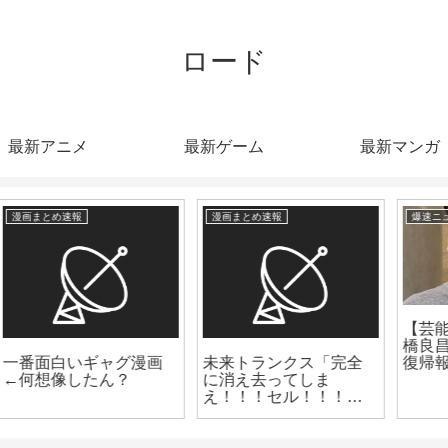
ロード
最新アニメ
最新ゲーム
最新マンガ
漫画まとめ速報
爆速ニュースちゃんねる
【芸能】元プラマイ岩
橋良昌（46）が地上波
未来トランクス「完全
復帰報告
に消え去ってしま
え！！！セル！！！」
←このシーン