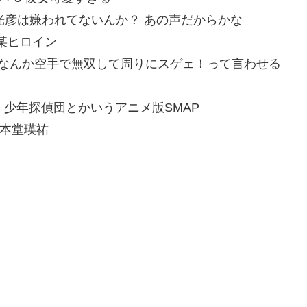
xFiXdFw3d 光彦は嫌われてないんか？ あの声だからかな
0h0 某ヒロイン
D:QSyzJc+i0 なんか空手で無双して周りにスゲェ！って言わせる
g3s9nOEBd 少年探偵団とかいうアニメ版SMAP
ez0 本堂瑛祐