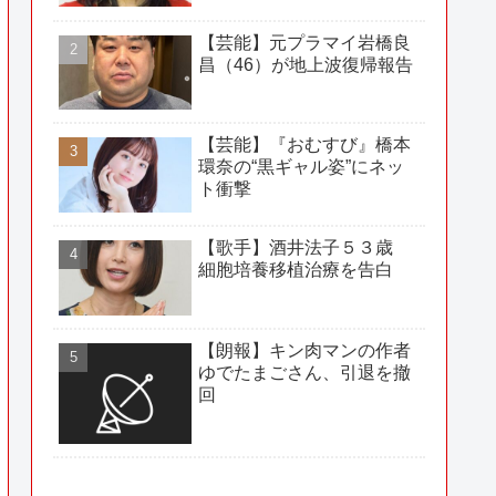
【芸能】元プラマイ岩橋良
昌（46）が地上波復帰報告
【芸能】『おむすび』橋本
環奈の“黒ギャル姿”にネッ
ト衝撃
【歌手】酒井法子５３歳
細胞培養移植治療を告白
【朗報】キン肉マンの作者
ゆでたまごさん、引退を撤
回