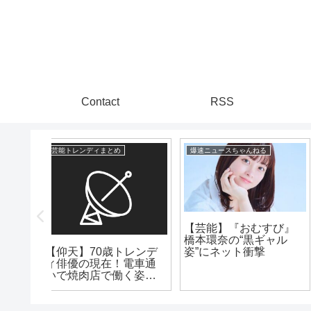
Contact
RSS
る
芸能トレンディまとめ
爆速ニュースちゃんねる
すび』
うわぁああああ！！本
【歌手】酒井法子５３
ギャル
田望結がロングヘアか
歳 細胞培養移植治療
撃
らバッサリイメチェン
を告白
www うわ!かわい!!!!は!!!