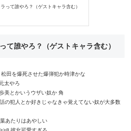
ャラって誰やろ？（ゲストキャラ含む）
って誰やろ？（ゲストキャラ含む）
U4kEAFQG0 松田を爆死させた爆弾犯か時津かな
EBd 元太やろ
rFW7FW0 歩美とかいうウザい奴か 角
:bldU7elh0 単話の犯人とか好きじゃなきゃ覚えてない奴が大多数
LXBa0 千葉あたりはあやしい
UIWR0 >>8 彼女可愛すぎる