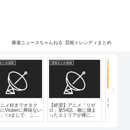
爆速ニュースちゃんねる
芸能トレンディまとめ
爆速ニュースちゃんねる
漫画まとめ速報
漫画まとめ
【芸能】着物姿の今田
美桜（27）高知走っ
【朗報】キン肉マンの
一番面
た
作者ゆでたまごさん、
←何想
引退を撤回