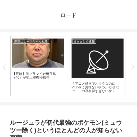
ロード
爆速ニュースちゃんねる
漫画まとめ速報
爆
【芸能】元プラマイ岩橋良昌
【
（46）が地上波復帰報告
ガ
4
「アニメ好きでオタクなのに
に
Vtuberに興味ないやつ」👈まじ
で、この存在謎すぎないか？
ルージュラが初代最強のポケモン(ミュウ
ツー除く)というほとんどの人が知らない