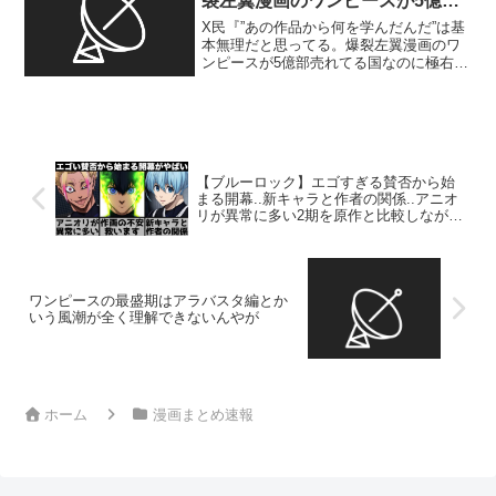
裂左翼漫画のワンピースが5億部
売れてる国なのに極右が首相だか
X民『”あの作品から何を学んだんだ”は基
ら』
本無理だと思ってる。爆裂左翼漫画のワ
ンピースが5億部売れてる国なのに極右が
首相だから』1: 2026/02/05(木)
22:16:10.810 ID:.qPpyXGMV 「あの作品
から何を学んだんだ...
【ブルーロック】エゴすぎる賛否から始
まる開幕..新キャラと作者の関係..アニオ
リが異常に多い2期を原作と比較しながら
解説します【2024年秋アニメ】【2024年
アニメ】【おすすめアニメ】【2期】
ワンピースの最盛期はアラバスタ編とか
いう風潮が全く理解できないんやが
ホーム
漫画まとめ速報