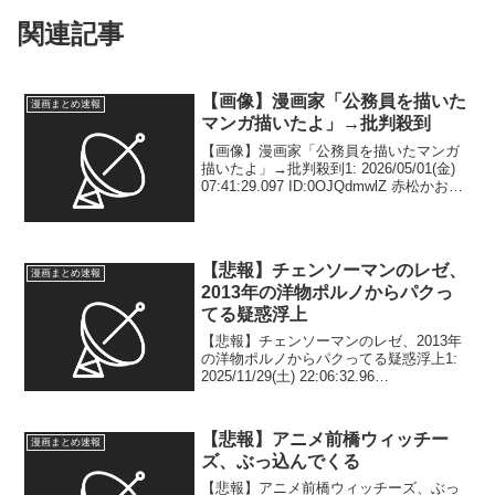
関連記事
【画像】漫画家「公務員を描いた
漫画まとめ速報
マンガ描いたよ」→批判殺到
【画像】漫画家「公務員を描いたマンガ
描いたよ」→批判殺到1: 2026/05/01(金)
07:41:29.097 ID:0OJQdmwlZ 赤松かおり
@日記マンガ【関コミM-59】
@matsubottukuri公務員からパン屋へ、人
生を変...
【悲報】チェンソーマンのレゼ、
漫画まとめ速報
2013年の洋物ポルノからパクっ
てる疑惑浮上
【悲報】チェンソーマンのレゼ、2013年
の洋物ポルノからパクってる疑惑浮上1:
2025/11/29(土) 22:06:32.96
ID:pTZwuEzz0NIKU 2013年Hazel
Roze（女優）のポルノ作品（チェンソー
マン1部は2...
【悲報】アニメ前橋ウィッチー
漫画まとめ速報
ズ、ぶっ込んでくる
【悲報】アニメ前橋ウィッチーズ、ぶっ