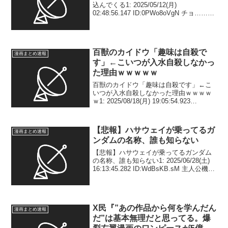
込んでくる1: 2025/05/12(月)
02:48:56.147 ID:0PWo8oVgN チョ……チ
ョコちゃん😰 2: 2025/05/12(月)
02:49:43.553 ID:VrpCdlJXX...
百獣のカイドウ「趣味は自殺で
漫画まとめ速報
す」←こいつが入水自殺しなかっ
た理由ｗｗｗｗｗ
百獣のカイドウ「趣味は自殺です」←こ
いつが入水自殺しなかった理由ｗｗｗｗ
ｗ1: 2025/08/18(月) 19:05:54.923
ID:UvbxSSOHr なに？ 2: 2025/08/18(月)
19:06:05.148 ID:Uvb...
【悲報】ハサウェイが乗ってるガ
漫画まとめ速報
ンダムの名称、誰も知らない
【悲報】ハサウェイが乗ってるガンダム
の名称、誰も知らない1: 2025/06/28(土)
16:13:45.282 ID:WdBsKB.sM 主人公機な
のに 7: 2025/06/28(土) 16:16:19.097
ID:nhNhaumO...
X民『”あの作品から何を学んだん
漫画まとめ速報
だ”は基本無理だと思ってる。爆