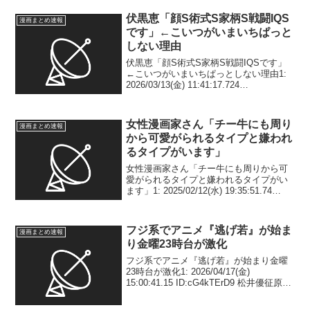
伏黒恵「顔S術式S家柄S戦闘IQS
漫画まとめ速報
です」←こいつがいまいちぱっと
しない理由
伏黒恵「顔S術式S家柄S戦闘IQSです」
←こいつがいまいちぱっとしない理由1:
2026/03/13(金) 11:41:17.724
ID:8E9cCCUnk 何？ 4: 2026/03/13(金)
11:42:31.011 ID:CnFK...
女性漫画家さん「チー牛にも周り
漫画まとめ速報
から可愛がられるタイプと嫌われ
るタイプがいます」
女性漫画家さん「チー牛にも周りから可
愛がられるタイプと嫌われるタイプがい
ます」1: 2025/02/12(水) 19:35:51.74
ID:7zwwCf3d0 お前らは良いやつらだから
もちろん前者だよな…？ 2:
2025/02/12(水...
フジ系でアニメ『逃げ若』が始ま
漫画まとめ速報
り金曜23時台が激化
フジ系でアニメ『逃げ若』が始まり金曜
23時台が激化1: 2026/04/17(金)
15:00:41.15 ID:cG4kTErD9 松井優征原作
によるTVアニメ『逃げ上手の若君』の第
1期が、本日4月17日（金）より毎週金曜