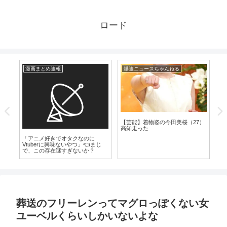
ロード
漫画まとめ速報
爆速ニュースちゃんねる
芸
気
【芸能】着物姿の今田美桜（27）
う
高知走った
ン
www
「アニメ好きでオタクなのに
Vtuberに興味ないやつ」👈まじ
で、この存在謎すぎないか？
葬送のフリーレンってマグロっぽくない女
ユーベルくらいしかいないよな