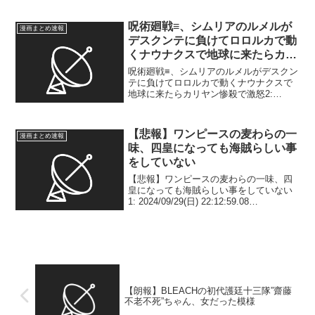
23時30分から...
呪術廻戦≡、シムリアのルメルが
漫画まとめ速報
デスクンテに負けてロロルカで動
くナウナクスで地球に来たらカリ
ヤン惨殺で激怒
呪術廻戦≡、シムリアのルメルがデスクン
テに負けてロロルカで動くナウナクスで
地球に来たらカリヤン惨殺で激怒2:
2025/11/24(月) 03:38:36.446
ID:WPhKgoUvz マジで？ 3:
2025/11/24(月) 03:...
【悲報】ワンピースの麦わらの一
漫画まとめ速報
味、四皇になっても海賊らしい事
をしていない
【悲報】ワンピースの麦わらの一味、四
皇になっても海賊らしい事をしていない
1: 2024/09/29(日) 22:12:59.08
ID:TO9U+lT00NIKU バギー→海兵に懸賞
金を掛けている シャンクス→キッドから
ロードポーネグリフ奪...
【朗報】BLEACHの初代護廷十三隊”齋藤
不老不死”ちゃん、女だった模様