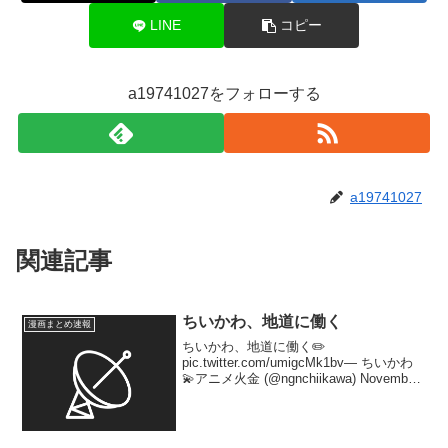
LINE
コピー
a19741027をフォローする
a19741027
関連記事
ちいかわ、地道に働く
漫画まとめ速報
ちいかわ、地道に働く✏️
pic.twitter.com/umigcMk1bv— ちいかわ
💫アニメ火金 (@ngnchiikawa) November
28, 2024 1: 2024/11/28(木) 22:01:37.384
ID:z/...