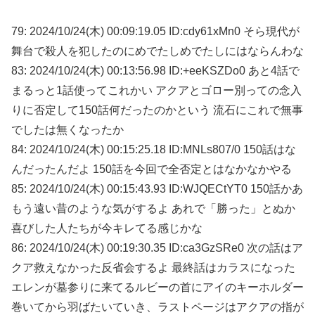
79: 2024/10/24(木) 00:09:19.05 ID:cdy61xMn0 そら現代が
舞台で殺人を犯したのにめでたしめでたしにはならんわな
83: 2024/10/24(木) 00:13:56.98 ID:+eeKSZDo0 あと4話で
まるっと1話使ってこれかい アクアとゴロー別っての念入
りに否定して150話何だったのかという 流石にこれで無事
でしたは無くなったか
84: 2024/10/24(木) 00:15:25.18 ID:MNLs807/0 150話はな
んだったんだよ 150話を今回で全否定とはなかなかやる
85: 2024/10/24(木) 00:15:43.93 ID:WJQECtYT0 150話かあ
もう遠い昔のような気がするよ あれで「勝った」とぬか
喜びした人たちが今キレてる感じかな
86: 2024/10/24(木) 00:19:30.35 ID:ca3GzSRe0 次の話はア
クア救えなかった反省会するよ 最終話はカラスになった
エレンが墓参りに来てるルビーの首にアイのキーホルダー
巻いてから羽ばたいていき、ラストページはアクアの指が