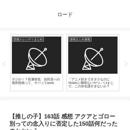
ロード
芸能トレンディまとめ
漫画まとめ速報
漫
マジか！？長瀬智也 自民党への
「アニメ好きでオタクなのに
【
風刺投稿って、ヤバってwww
Vtuberに興味ないやつ」👈まじ
ま
で、この存在謎すぎないか？
【推しの子】163話 感想 アクアとゴロー
別っての念入りに否定した150話何だった