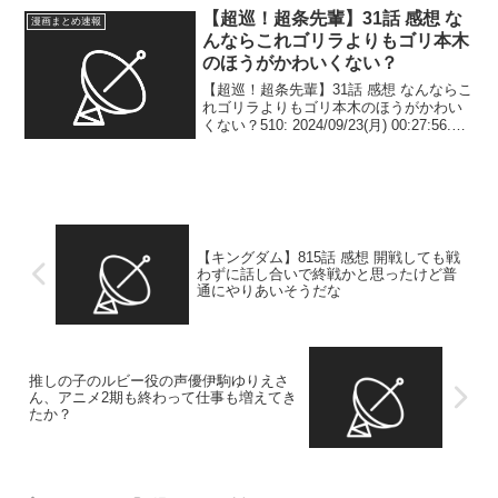
載されている人気...
【超巡！超条先輩】31話 感想 な
漫画まとめ速報
んならこれゴリラよりもゴリ本木
のほうがかわいくない？
【超巡！超条先輩】31話 感想 なんならこ
れゴリラよりもゴリ本木のほうがかわい
くない？510: 2024/09/23(月) 00:27:56.24
ID:ugKRLfOC0 ロボコ並みにコピペ連発
すんな511: 2024/09/23(月) ...
【キングダム】815話 感想 開戦しても戦
わずに話し合いで終戦かと思ったけど普
通にやりあいそうだな
推しの子のルビー役の声優伊駒ゆりえさ
ん、アニメ2期も終わって仕事も増えてき
たか？