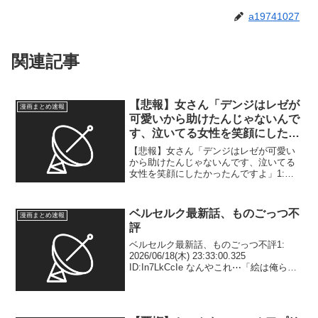
a19741027
関連記事
【悲報】女さん「デンジはレゼが
漫画まとめ速報
可愛いから助けたんじゃないんで
す、泣いてる女性を笑顔にしたか
ったんですよ」
【悲報】女さん「デンジはレゼが可愛い
から助けたんじゃないんです、泣いてる
女性を笑顔にしたかったんですよ」1:
2025/11/18(火) 13:51:45.793
ID:PjOHP1K5Q 2: 2025/11/18(火)
13:51:51...
ベルセルク最新話、ものごっつ不
漫画まとめ速報
評
ベルセルク最新話、ものごっつ不評1:
2026/06/18(木) 23:33:00.325
ID:In7LkCcIe なんやこれ⋯「絵は俺らが
ほとんど書いてますから!」とか言ってて
この出来かよ⋯ほんまに失望した 2:
2026/06/18(...