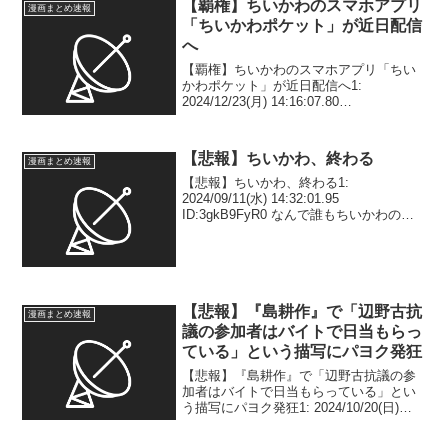
【覇権】ちいかわのスマホアプリ
漫画まとめ速報
「ちいかわポケット」が近日配信
へ
【覇権】ちいかわのスマホアプリ「ちい
かわポケット」が近日配信へ1:
2024/12/23(月) 14:16:07.80
ID:WEEOmF6D0 引用元： blockquote {
background: #dde9ff; } blockq...
【悲報】ちいかわ、終わる
漫画まとめ速報
【悲報】ちいかわ、終わる1:
2024/09/11(水) 14:32:01.95
ID:3gkB9FyR0 なんで誰もちいかわの話
しなくなったの？3: 2024/09/11(水)
14:32:37.69 ID:4Ob6ql9kr 更新が遅い...
【悲報】『島耕作』で「辺野古抗
漫画まとめ速報
議の参加者はバイトで日当もらっ
ている」という描写にパヨク発狂
【悲報】『島耕作』で「辺野古抗議の参
加者はバイトで日当もらっている」とい
う描写にパヨク発狂1: 2024/10/20(日)
15:49:55.31 ID:dOEVZnaj0 講談社が17日
に発売した漫画雑誌「モーニング」に掲