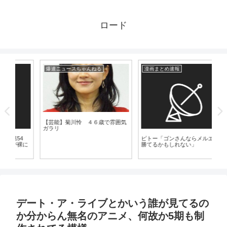
ロード
爆速ニュースちゃんねる
漫画まとめ速報
漫
【芸能】菊川怜 ４６歳で雰囲気
ガラリ
4
ピトー「ゴンさんならメルエムに
【
に
勝てるかもしれない」
カ
っ
し
デート・ア・ライブとかいう誰が見てるの
か分からん無名のアニメ、何故か5期も制