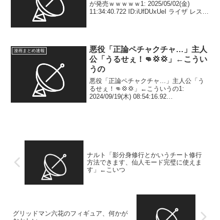
が発売ｗｗｗｗｗ1: 2025/05/02(金)
11:34:40.722 ID:iUfDUxUeI ライザ レスレ
リ学園Ver.PVC＆ABS製塗装済完成品フ
ィギュア1/7スケール全高：約250mmセ
ッ...
悪役「正論ペチャクチャ…」主人
漫画まとめ速報
公「うるせぇ！👊💢💢」←こうい
うの
悪役「正論ペチャクチャ…」主人公「う
るせぇ！👊💢💢」←こういうの1:
2024/09/19(木) 08:54:16.92
ID:IKBAmSy80 ばかみたいだよな3:
2024/09/19(木) 08:55:31.37 ID:07oYn9...
ナルト「影分身修行とかいうチート修行
方法できます、仙人モード完璧に使えま
す」←こいつ
グリッドマン六花のフィギュア、何かが