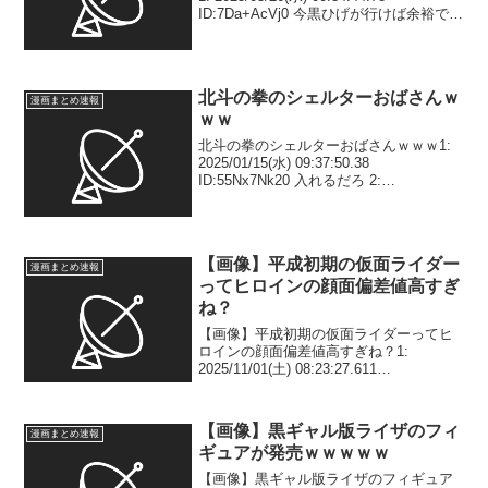
ID:7Da+AcVj0 今黒ひげが行けば余裕で潰
せるんじゃね？ センゴクと赤犬以外雑魚
やろ 2: 2025/03/26(水) 00:37:50....
北斗の拳のシェルターおばさんｗ
漫画まとめ速報
ｗｗ
北斗の拳のシェルターおばさんｗｗｗ1:
2025/01/15(水) 09:37:50.38
ID:55Nx7Nk20 入れるだろ 2:
2025/01/15(水) 09:38:40.63
ID:A02HO6BI0 トキの重さに子供が耐え
られ...
【画像】平成初期の仮面ライダー
漫画まとめ速報
ってヒロインの顔面偏差値高すぎ
ね？
【画像】平成初期の仮面ライダーってヒ
ロインの顔面偏差値高すぎね？1:
2025/11/01(土) 08:23:27.611
ID:wTAAT1tRK アギト龍騎ファイズ2:
2025/11/01(土) 08:23:38.753 ID:wTA...
【画像】黒ギャル版ライザのフィ
漫画まとめ速報
ギュアが発売ｗｗｗｗｗ
【画像】黒ギャル版ライザのフィギュア