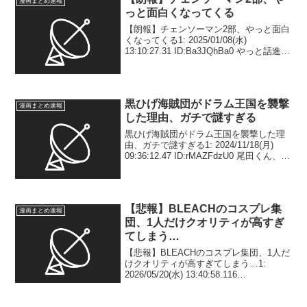
漫画まとめ速報
っと面白くなってくる
【朗報】チェンソーマン2部、やっと面白
くなってくる1: 2025/01/08(水)
13:10:27.31 ID:Ba3JQhBa0 やっと話進ん
だ感ある2: 2025/01/08(水) 13:11:04.31
ID:BjzxG3Fv0 も...
黒ひげ海賊団がドラム王国を襲撃
漫画まとめ速報
した理由、ガチで謎すぎる
黒ひげ海賊団がドラム王国を襲撃した理
由、ガチで謎すぎる1: 2024/11/18(月)
09:36:12.47 ID:rMAZFdzU0 尾田くん、何
でなん？2: 2024/11/18(月) 09:36:43.83
ID:FmFxvfcE0...
【悲報】BLEACHのコスプレ集
漫画まとめ速報
団、1人だけクオリティが高すぎ
てしまう…
【悲報】BLEACHのコスプレ集団、1人だ
けクオリティが高すぎてしまう…1:
2026/05/20(水) 13:40:58.116
ID:0iSnN1kEn 3: 2026/05/20(水)
13:42:40.063 ID:SliPU7SM...