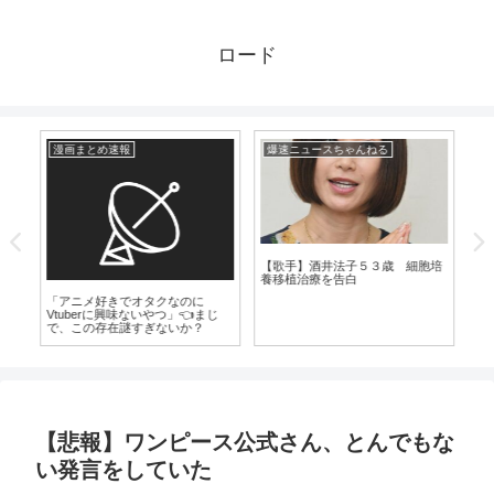
ロード
漫画まとめ速報
爆速ニュースちゃんねる
漫
【歌手】酒井法子５３歳 細胞培
養移植治療を告白
し
「アニメ好きでオタクなのに
ピ
Vtuberに興味ないやつ」👈まじ
勝
で、この存在謎すぎないか？
【悲報】ワンピース公式さん、とんでもな
い発言をしていた