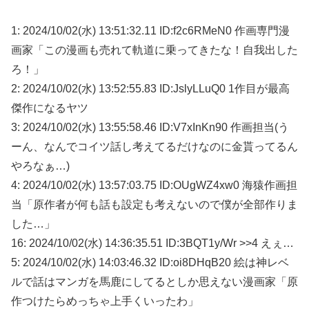
1: 2024/10/02(水) 13:51:32.11 ID:f2c6RMeN0 作画専門漫
画家「この漫画も売れて軌道に乗ってきたな！自我出した
ろ！」
2: 2024/10/02(水) 13:52:55.83 ID:JslyLLuQ0 1作目が最高
傑作になるヤツ
3: 2024/10/02(水) 13:55:58.46 ID:V7xInKn90 作画担当(う
ーん、なんでコイツ話し考えてるだけなのに金貰ってるん
やろなぁ…)
4: 2024/10/02(水) 13:57:03.75 ID:OUgWZ4xw0 海猿作画担
当「原作者が何も話も設定も考えないので僕が全部作りま
した…」
16: 2024/10/02(水) 14:36:35.51 ID:3BQT1y/Wr >>4 えぇ…
5: 2024/10/02(水) 14:03:46.32 ID:oi8DHqB20 絵は神レベ
ルで話はマンガを馬鹿にしてるとしか思えない漫画家「原
作つけたらめっちゃ上手くいったわ」