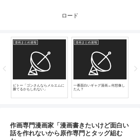
ロード
漫画まとめ速報
漫画まとめ速報
爆
【
の“
ピトー「ゴンさんならメルエムに
一番面白いギャグ漫画←何想像し
じ
勝てるかもしれない」
たん？
作画専門漫画家「漫画書きたいけど面白い
話を作れないから原作専門とタッグ組む