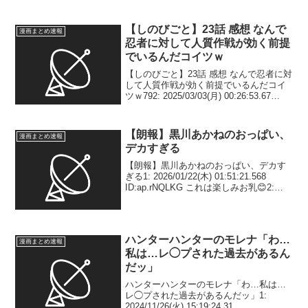
【しのびごと】23話 感想 なんで
漫画まとめ速報
忍者に対して人質作戦が効く前提
でいるんだコイツｗ
【しのびごと】23話 感想 なんで忍者に対
して人質作戦が効く前提でいるんだコイ
ツｗ792: 2025/03/03(月) 00:26:53.67
ID:QjDedrJ30 なんで忍者に対して人質作
戦が効く前提でいるんだコイツｗ793:
202...
【朗報】黒川あかねのおっぱい、
漫画まとめ速報
デカすぎる
【朗報】黒川あかねのおっぱい、デカす
ぎる1: 2026/01/22(木) 01:51:21.568
ID:ap.rNQLKG これは楽しみお乳😊2:
2026/01/22(木) 01:51:44.212
ID:ap.rNQLKG なお主人公...
ハンターハンターのモレナ「わ…
漫画まとめ速報
私は…レ◯プされた過去があるん
だッ」
ハンターハンターのモレナ「わ…私は…
レ◯プされた過去があるんだッ」1:
2024/11/26(火) 15:19:24.31