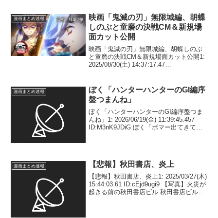
映画「鬼滅の刃」無限城編、胡蝶
漫画まとめ速報
しのぶと童磨の決戦CM＆新規場
面カット公開
映画「鬼滅の刃」無限城編、胡蝶しのぶ
と童磨の決戦CM＆新規場面カット公開1:
2025/08/30(土) 14:37:17.47
ID:DgOXZvNW9 『劇場版「鬼滅の刃」無
限城編 第一章 猗窩座再来』（全国公
開中）から、蟲柱・胡蝶しの...
ぼく「ハンターハンターのGI編序
漫画まとめ速報
盤つまんね」
ぼく「ハンターハンターのGI編序盤つま
んね」1: 2026/06/19(金) 11:39:45.457
ID:M3nK9JDiG ぼく「ボマー出てきてお
もろいやん」 2: 2026/06/19(金)
11:40:09.179 ID:pwlK...
【悲報】秋田書店、炎上
漫画まとめ速報
【悲報】秋田書店、炎上1: 2025/03/27(木)
15:44:03.61 ID:cEjd9ugi9 【写真】火災が
起きる前の秋田書店ビル 秋田書店ビルで
火災か 『刃牙』演出で話題の建て替え
工事中で心配の声「笑えない」「大丈夫
だろうか…...