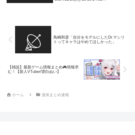
ID:Pf970+VR0 得体の知れんキャラやの
に一気に薄っぺらくなったな 少年誌でレ
イプ描いて凄え（ﾆﾁｬｱ）って...
鳥嶋和彦「自分をモデルにしたDr.マシリ
トってキャラはやめてほしかった」
【雑談】最新ゲーム情報まとめ🎮情報求
む！【新人VTuber/望白ぬい】
ホーム
漫画まとめ速報