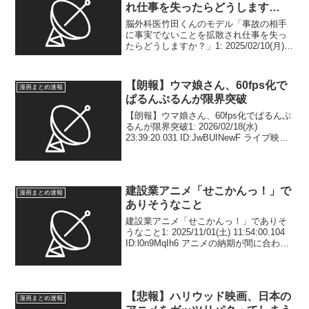
れ仕事を失ったらどうします
か？」
脳外科医竹田くんのモデル「事故の相手
に事実でないことを拡散され仕事を失っ
たらどうしますか？」1: 2025/02/10(月)
07:50:51.653 ID:2FtM3BS0L 3:
2025/02/10(月) 07:51:43.784 I...
【朗報】ウマ娘さん、60fps化で
漫画まとめ速報
ぱるんぷるんが限界突破
【朗報】ウマ娘さん、60fps化でぱるんぷ
るんが限界突破1: 2026/02/18(水)
23:39:20.031 ID:JwBUINewF ライブ映像
30→60fpsに神アプデ5: 2026/02/18(水)
23:41:34.264 I...
建設業アニメ「せこかんっ！」で
漫画まとめ速報
ありそうなこと
建設業アニメ「せこかんっ！」でありそ
うなこと1: 2025/11/01(土) 11:54:00.104
ID:l0n9MqIh6 アニメの納期が間に合わな
い 2: 2025/11/01(土) 11:54:09.183
ID:l0n9MqIh...
【悲報】ハリウッド映画、日本の
漫画まとめ速報