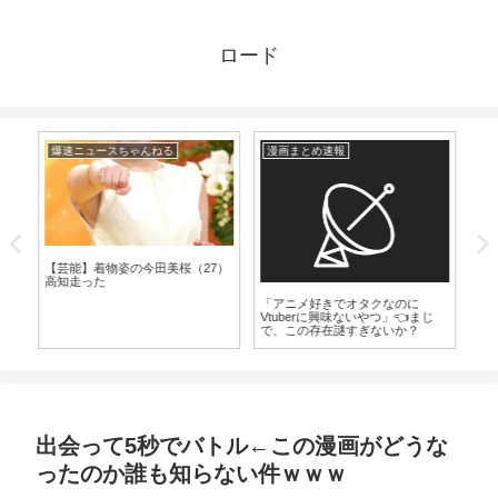
ロード
爆速ニュースちゃんねる
漫画まとめ速報
芸
【芸能】着物姿の今田美桜（27）
高知走った
っ
「アニメ好きでオタクなのに
【
こ
Vtuberに興味ないやつ」👈まじ
在
で、この存在謎すぎないか？
こち
出会って5秒でバトル←この漫画がどうな
ったのか誰も知らない件ｗｗｗ