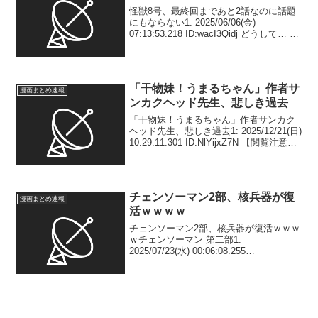
怪獣8号、最終回まであと2話なのに話題
にもならない1: 2025/06/06(金)
07:13:53.218 ID:wacI3Qidj どうして… 2:
2025/06/06(金) 07:14:22.466
ID:KW0G9wSYb 話題に...
「干物妹！うまるちゃん」作者サ
漫画まとめ速報
ンカクヘッド先生、悲しき過去
「干物妹！うまるちゃん」作者サンカク
ヘッド先生、悲しき過去1: 2025/12/21(日)
10:29:11.301 ID:NlYijxZ7N 【閲覧注意】
今まで一度も話した事の無いうまるちゃ
んの連載中に起きた悲しい話【妹の話】
2: 20...
チェンソーマン2部、核兵器が復
漫画まとめ速報
活ｗｗｗｗ
チェンソーマン2部、核兵器が復活ｗｗｗ
ｗチェンソーマン 第二部1:
2025/07/23(水) 00:06:08.255
ID:ekcxTfzGa はい 2: 2025/07/23(水)
00:06:40.947 ID:ekcxTfzGa ...