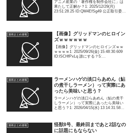
アニメ産業の「著作権を制作会社に」は
果たして正解か？1: 2025/12/29(月)
23:51:28.25 ID:QM4EfSg49 公正取引委員
会（公取委）は12月24日、映画・アニメ
制作現場における取引環境の実態調査を
行い、その結果と...
【画像】グリッドマンのヒロイン
漫画まとめ速報
ズｗｗｗｗｗｗ
【画像】グリッドマンのヒロインズｗｗ
ｗｗｗｗ1: 2025/09/26(金) 15:48:30.609
ID:lSCHfPxLq 誰にする？5:
2025/09/26(金) 15:49:06.735
ID:x0ZVD.8UW なんか増えてる...
ラーメンハゲの淡口らあめん（鮎
漫画まとめ速報
の煮干しラーメン）って実際にあ
ったら美味いと思う？
ラーメンハゲの淡口らあめん（鮎の煮干
しラーメン）って実際にあったら美味い
と思う？1: 2026/04/15(水) 13:14:31.58
ID:dHc9LJx+d 2: 2026/04/15(水)
13:15:11.10 ID:a4CmAn...
怪獣8号、最終回まであと2話なの
漫画まとめ速報
に話題にもならない