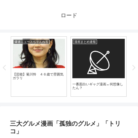
ロード
爆速ニュースちゃんねる
漫画まとめ速報
爆
優が
【芸能】菊川怜 ４６歳で雰囲気
【
ガラリ
養
一番面白いギャグ漫画←何想像し
たん？
三大グルメ漫画「孤独のグルメ」「トリ
コ」