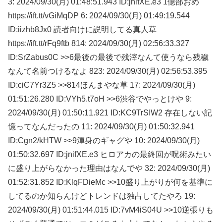
3: 2024/09/30(月) 01:48:51.943 ID:jnifXE.e3 1億部おめ
https://ift.tt/vGiMqDP 6: 2024/09/30(月) 01:49:19.544
ID:iizhb8Jx0 読者向けに説明してる真人草
https://ift.tt/rFq9ftb 814: 2024/09/30(月) 02:56:33.327
ID:SrZabus0C >>6最後の最後で残滓なんて使うなら残穢
なんて名前つけるなよ 823: 2024/09/30(月) 02:56:53.395
ID:ciC7Yr3Z5 >>814ほんまやな草 17: 2024/09/30(月)
01:51:26.280 ID:VYh5.t7oH >>6渋谷でやっとけや 9:
2024/09/30(月) 01:50:11.921 ID:KC9TrSIW2 存在しない記
憶ってなんだったの 11: 2024/09/30(月) 01:50:32.941
ID:Cgn2/kHTW >>9渾身のギャグや 10: 2024/09/30(月)
01:50:32.697 ID:jnifXE.e3 ヒロアカの最終回が呪術みたい
に盛り上がらなかった理由はなんでや 32: 2024/09/30(月)
01:52:31.852 ID:KlqFDieMc >>10盛り上がりが何を基準に
してるのか知らんけどトレンドは独占してたやろ 19:
2024/09/30(月) 01:51:44.015 ID:7vM4iS04U >>10逆張りも