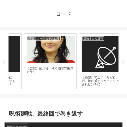
ロード
爆速ニュースちゃんねる
漫画まとめ速報
漫
【芸能】菊川怜 ４６歳で雰囲気
ガラリ
【絶望】アニメ「リゼロ」第54
未
じ
話、敵に捕まったエミリアが裸に
て
されピンチに！
の
呪術廻戦、最終回で巻き返す
漫画まとめ速報