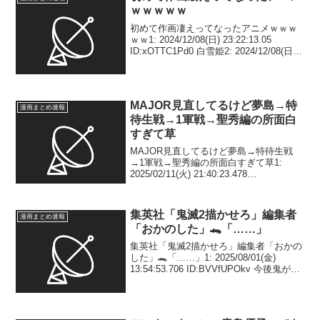
ｗｗｗｗｗ
初めて作画凄えってなったアニメｗｗｗ
ｗｗ1: 2024/12/08(日) 23:22:13.05
ID:xOTTC1Pd0 白雪姫2: 2024/12/08(日)
23:23:10.00 ID:lPjHDtNz0 進撃3:
2024/12/...
MAJOR見直してるけど夢島→特
漫画まとめ速報
待生戦→1軍戦→聖秀編の所面白
すぎて草
MAJOR見直してるけど夢島→特待生戦
→1軍戦→聖秀編の所面白すぎて草1:
2025/02/11(火) 21:40:23.478
ID:Ztw/FsSaB テンポ良すぎやし話もおも
ろすぎスポーツ漫画最強まであるやろこ
の部分 2: 2025/...
集英社「鬼滅2描かせろ」編集者
漫画まとめ速報
「おかのした」🐊「……」
集英社「鬼滅2描かせろ」編集者「おかの
した」🐊「……」1: 2025/08/01(金)
13:54:53.706 ID:BVVfUPOkv 今後鬼が生
まれることはない2: 2025/08/01(金)
13:55:24.739 ID:hpx/...