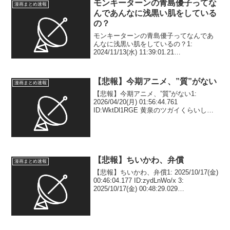
モンキーターンの青島優子ってな
漫画まとめ速報
んであんなに浅黒い肌をしている
の？
モンキーターンの青島優子ってなんであ
んなに浅黒い肌をしているの？1:
2024/11/13(水) 11:39:01.21
ID:LSRm5tc30 あっ…気を付けて憲ちゃ
ん2: 2024/11/13(水) 11:43:30.74 ID:LR...
【悲報】今期アニメ、”質”がない
漫画まとめ速報
【悲報】今期アニメ、”質”がない1:
2026/04/20(月) 01:56:44.761
ID:WktDl1RGE 黄泉のツガイくらいしか
面白いのない 2: 2026/04/20(月)
01:56:57.418 ID:blRHIvLM5 ...
【悲報】ちいかわ、弁償
漫画まとめ速報
【悲報】ちいかわ、弁償1: 2025/10/17(金)
00:46:04.177 ID:zydLnWo/x 3:
2025/10/17(金) 00:48:29.029
ID:7IWz/cYJL しなくていいよって言って
くれてるからしてないだ...