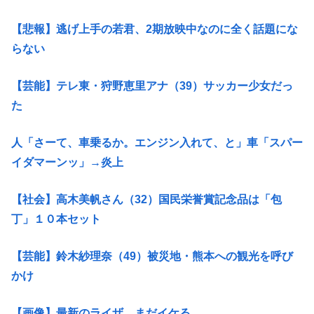
【悲報】逃げ上手の若君、2期放映中なのに全く話題にな
らない
【芸能】テレ東・狩野恵里アナ（39）サッカー少女だっ
た
人「さーて、車乗るか。エンジン入れて、と」車「スパー
イダマーンッ」→炎上
【社会】高木美帆さん（32）国民栄誉賞記念品は「包
丁」１０本セット
【芸能】鈴木紗理奈（49）被災地・熊本への観光を呼び
かけ
【画像】最新のライザ、まだイケる