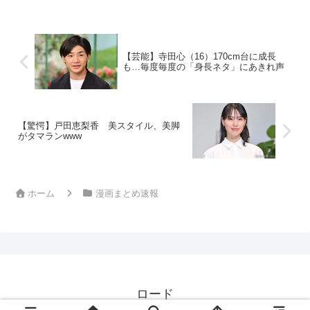
【芸能】寺田心（16）170cm台に成長
も…毎度毎度の「身長ネタ」にあきれ声
【驚愕】戸田恵梨香 美スタイル、美脚
がタマランwww
ホーム
漫画まとめ速報
ロード