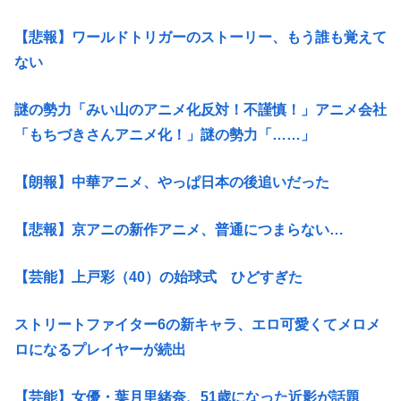
【悲報】ワールドトリガーのストーリー、もう誰も覚えて
ない
謎の勢力「みい山のアニメ化反対！不謹慎！」アニメ会社
「もちづきさんアニメ化！」謎の勢力「……」
【朗報】中華アニメ、やっぱ日本の後追いだった
【悲報】京アニの新作アニメ、普通につまらない…
【芸能】上戸彩（40）の始球式 ひどすぎた
ストリートファイター6の新キャラ、エロ可愛くてメロメ
ロになるプレイヤーが続出
【芸能】女優・葉月里緒奈、51歳になった近影が話題