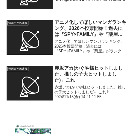
で販売停止になったことについて日本マ
ンガ学会が声明を発表「ついに研究書ま
で...
アニメ化してほしいマンガランキ
漫画まとめ速報
ング、2026本投票開始！過去に
は『SPY×FAMILY』や『薬屋』
がランクイン
アニメ化してほしいマンガランキング、
2026本投票開始！過去には
『SPY×FAMILY』や『薬屋』がランクイ
ン1: 2025/12/25(木) 02:17:11.76
ID:KTBBTszb9 “アニメ化してほしいと思
うマンガ”や“多くの人...
赤坂アカ(かぐや様ヒットしまし
漫画まとめ速報
た、推しの子大ヒットしまし
た)←これ
赤坂アカ(かぐや様ヒットしました、推し
の子大ヒットしました)←これ1:
2024/11/15(金) 14:21:11.55
ID:ZHmLxtghM レジェンド漫画家やろ2:
2024/11/15(金) 14:21:35.09 ID:az3...