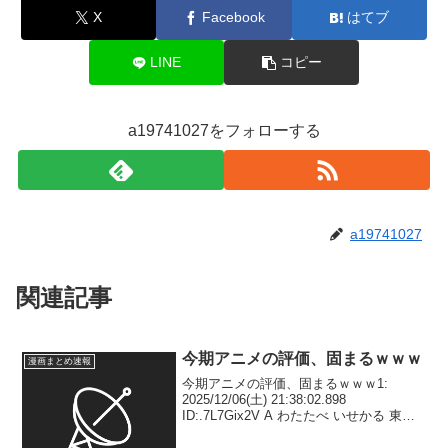
X
Facebook
はてブ
LINE
コピー
a19741027をフォローする
a19741027
関連記事
今期アニメの評価、固まるｗｗｗ
漫画まとめ速報
今期アニメの評価、固まるｗｗｗ1:
2025/12/06(土) 21:38:02.898
ID:.7L7Gix2V A わたたべ いせかる 東島B
さいひと 忍極 ワンダンス えがたえ シン
グレ ラスボス 矢野 ガンドリC 吸血鬼 マ