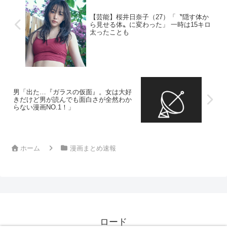
【芸能】桜井日奈子（27）「〝隠す体か
ら見せる体〟に変わった」 一時は15キロ
太ったことも
男「出た…『ガラスの仮面』。女は大好
きだけど男が読んでも面白さが全然わか
らない漫画NO.1！」
ホーム
漫画まとめ速報
ロード