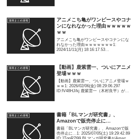
リー ...
アニメこち亀がワンピースやコナ
漫画まとめ速報
ンになれなかった理由ｗｗｗｗｗ
ｗｗ
アニメこち亀がワンピースやコナンにな
れなかった理由ｗｗｗｗｗｗｗ1:
2024/11/11(月) 18:16:17.53
ID:eUwIkYqE01111 何？5: 2024/11/11(月)
18:18:58.06 ID:hWn42nBp...
【動画】鹿紫雲一、ついにアニメ
漫画まとめ速報
登場ｗｗｗ
【動画】鹿紫雲一、ついにアニメ登場ｗ
ｗｗ1: 2026/02/06(金) 08:29:06.297
ID:fV48HJ/kj 鹿紫雲一（木村良平）がカ
ッコ良すぎる#呪術廻戦
pic.twitter.com/fnS26PMa53— まああっ
ど...
書籍「BLマンガ研究書」、
漫画まとめ速報
Amazonで販売停止に…
書籍「BLマンガ研究書」、Amazonで販
売停止に…1: 2025/07/05(土) 19:29:42.89
ID:JTqpR7l99 BLマンガ研究書がAmazon