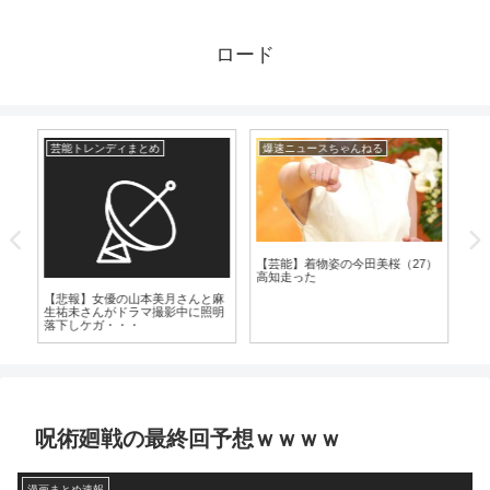
ロード
芸能トレンディまとめ
爆速ニュースちゃんねる
爆
【芸能】着物姿の今田美桜（27）
【
高知走った
の“
の現
【悲報】女優の山本美月さんと麻
が
生祐未さんがドラマ撮影中に照明
落下しケガ・・・
呪術廻戦の最終回予想ｗｗｗｗ
漫画まとめ速報