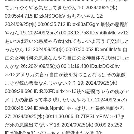
てようやくやる気だしてきたやん 10: 2024/09/25(水)
00:05:44.715 ID:zkNSOGfcV おもろいやん 12:
2024/09/25(水) 00:06:35.712 ID:ox83aEGgm 最後の悪魔誰
やねん 15: 2024/09/25(水) 00:08:13.758 ID:vn6IInMfu >>12
あいつは老いの悪魔やろ食われてもいいよ言うて交渉しと
ったやん 13: 2024/09/25(水) 00:07:30.052 ID:vn6IInMfu 自
由の女神は何の悪魔なんやろ自由の女神自体を武器にした
んかな 26: 2024/09/25(水) 00:11:19.430 ID:uIzDOk0hv
>>13アメリカの言う自由が銃を持つことならばその象徴
こそが銃の悪魔なんじゃない？？ 19: 2024/09/25(水)
00:09:28.696 ID:RJXFDul4x >>13銃の悪魔ちゃうの銃がア
メリカの象徴って事を現したいんやろ 17: 2024/09/25(水)
00:08:45.194 ID:WduNpmK.I やっぱりこれ最終局面やろ
27: 2024/09/25(水) 00:11:30.066 ID:7TPSLmPrW >>17ま
だ死の悪魔出てないぞ 18: 2024/09/25(水) 00:09:25.252
ID:d0Mh0ve8J パワーちゃん復活まだか😡 20: