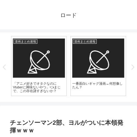
ロード
漫画まとめ速報
漫画まとめ速報
漫
の現
「アニメ好きでオタクなのに
一番面白いギャグ漫画←何想像し
【
が
Vtuberに興味ないやつ」👈まじ
たん？
話
で、この存在謎すぎないか？
さ
チェンソーマン2部、ヨルがついに本領発
揮ｗｗｗ