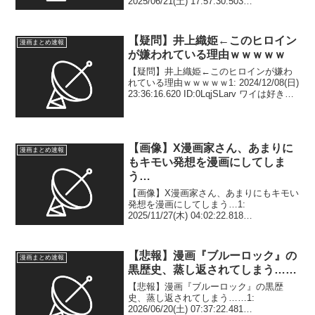
2025/06/21(土) 17:57:30.503
ID:ap2MlOxOp 2: 2025/06/21(土)
17:57:40.184 ID:ap2MlOxOp 悲しき...
【疑問】井上織姫←このヒロイン
漫画まとめ速報
が嫌われている理由ｗｗｗｗｗ
【疑問】井上織姫←このヒロインが嫌わ
れている理由ｗｗｗｗｗ1: 2024/12/08(日)
23:36:16.620 ID:0LqjSLarv ワイは好きな
んやが… 3: 2024/12/08(日) 23:36:22.588
ID:0Lqj...
【画像】X漫画家さん、あまりに
漫画まとめ速報
もキモい発想を漫画にしてしま
う…
【画像】X漫画家さん、あまりにもキモい
発想を漫画にしてしまう…1:
2025/11/27(木) 04:02:22.818
ID:I2GrY0AJH さすがにキモい3:
2025/11/27(木) 04:03:56.058 ID:dz21Vl...
【悲報】漫画『ブルーロック』の
漫画まとめ速報
黒歴史、蒸し返されてしまう……
【悲報】漫画『ブルーロック』の黒歴
史、蒸し返されてしまう……1:
2026/06/20(土) 07:37:22.481