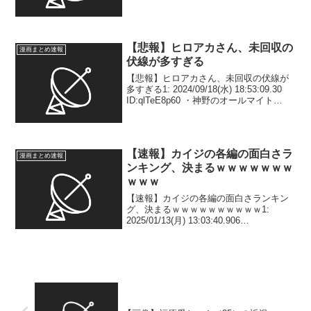
ID:mrOJtZYVP wktk@wktk999ブルーロ
ック…一巻でこれいきなりはきついわ…
2: 2026/06/2...
【悲報】ヒロアカさん、未回収の
漫画まとめ速報
伏線が多すぎる
【悲報】ヒロアカさん、未回収の伏線が
多すぎる1: 2024/09/18(水) 18:53:09.30
ID:qlTeE8p60 ・神野のオールマイト
vsAFO後にあった警察たちの会議で
「我々にも改革が必要だ」とか言って
た、警察の改革がどうな...
【速報】カイジの各編の面白さラ
漫画まとめ速報
ンキング、決まるｗｗｗｗｗｗｗ
ｗｗｗ
【速報】カイジの各編の面白さランキン
グ、決まるｗｗｗｗｗｗｗｗｗｗ1:
2025/01/13(月) 13:03:40.906
ID:T2sKPSO1Z 限定ジャンケン S鉄骨渡
り BＥカード Aティッシュくじ Bチンチ
ロ SS沼 A17歩 ...