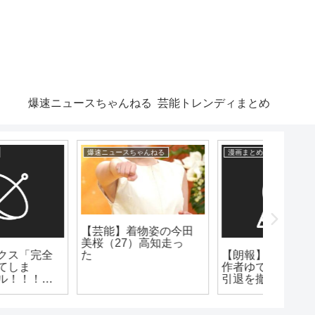
爆速ニュースちゃんねる
芸能トレンディまとめ
漫画まとめ速報
爆速ニュースちゃんねる
芸能トレン
【芸能】ドランク鈴木
（48）実は「北条家の
【朗報】キン肉マンの
マジか
末裔」と告白
作者ゆでたまごさん、
自民党
引退を撤回
て、ヤバ