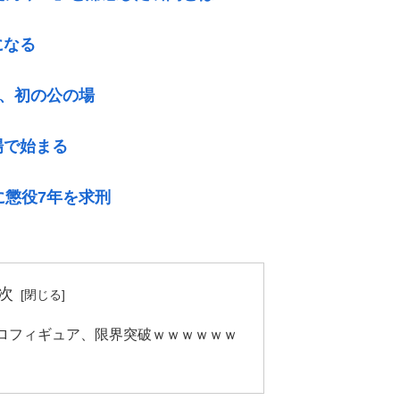
になる
後、初の公の場
場で始まる
に懲役7年を求刑
次
ロフィギュア、限界突破ｗｗｗｗｗｗ