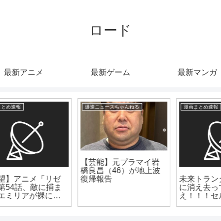
ロード
最新アニメ
最新ゲーム
最新マンガ
漫画まとめ速報
爆速ニュースちゃんねる
【芸能】着物姿の今田
美桜（27）高知走っ
未来トランクス「完全
た
に消え去ってしま
え！！！セル！！！」
←このシーン