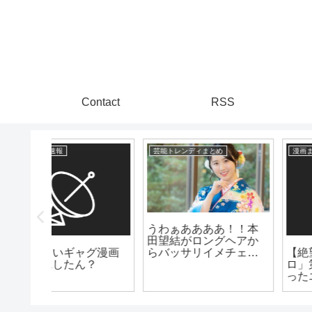
Contact
RSS
漫画まとめ速報
爆速ニュースちゃんねる
！！本
【芸能】元プラマイ岩
ヘアか
橋良昌（46）が地上波
【絶望】アニメ「リゼ
チェン
復帰報告
ロ」第54話、敵に捕ま
!!は!!!
ったエミリアが裸にさ
れピンチに！