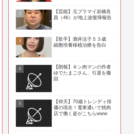
【芸能】元プラマイ岩橋良
昌（46）が地上波復帰報告
【歌手】酒井法子５３歳
細胞培養移植治療を告白
【朗報】キン肉マンの作者
ゆでたまごさん、引退を撤
回
【仰天】70歳トレンディ俳
優の現在！電車通いで焼肉
店で働く姿がこちらwww