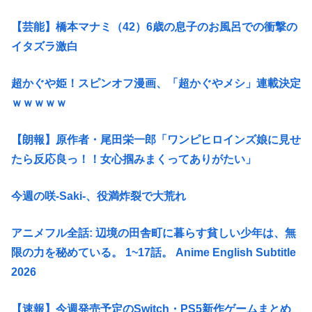
【芸能】橋本マナミ（42）6歳の息子のお風呂での衝撃の
イタズラ激白
超かぐや姫！スピンオフ漫画、「超かぐやメシ」連載決定
ｗｗｗｗｗ
【朗報】原作者・尾田栄一郎「ワンピヒロインズ娘に見せ
たら反応良っ！！女心掴みまくってありがたい」
今週の咲-Saki-、役満炸裂で大荒れ
アニメフル全話: 辺境の田舎町に暮らす貧しい少年は、無
限の力を秘めている。 1~17話。 Anime English Subtitle
2026
【速報】今週発売予定のSwitch・PS5新作ゲームまとめ