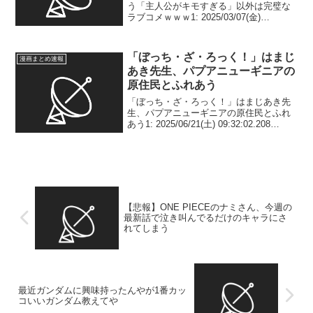
う「主人公がキモすぎる」以外は完璧な
ラブコメｗｗｗ1: 2025/03/07(金)
13:22:46.628 ID:wF7dEYEfD 本当に惜し
い 2: 2025/03/07(金) 13:24:07...
「ぼっち・ざ・ろっく！」はまじ
漫画まとめ速報
あき先生、パプアニューギニアの
原住民とふれあう
「ぼっち・ざ・ろっく！」はまじあき先
生、パプアニューギニアの原住民とふれ
あう1: 2025/06/21(土) 09:32:02.208
ID:w3PMHVEJB 2: 2025/06/21(土)
09:32:34.511 ID:w3PMHV...
【悲報】ONE PIECEのナミさん、今週の
最新話で泣き叫んでるだけのキャラにさ
れてしまう
最近ガンダムに興味持ったんやが1番カッ
コいいガンダム教えてや