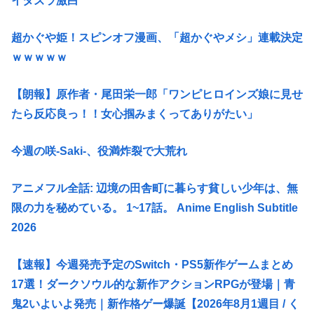
イタズラ激白
超かぐや姫！スピンオフ漫画、「超かぐやメシ」連載決定
ｗｗｗｗｗ
【朗報】原作者・尾田栄一郎「ワンピヒロインズ娘に見せ
たら反応良っ！！女心掴みまくってありがたい」
今週の咲-Saki-、役満炸裂で大荒れ
アニメフル全話: 辺境の田舎町に暮らす貧しい少年は、無
限の力を秘めている。 1~17話。 Anime English Subtitle
2026
【速報】今週発売予定のSwitch・PS5新作ゲームまとめ
17選！ダークソウル的な新作アクションRPGが登場｜青
鬼2いよいよ発売｜新作格ゲー爆誕【2026年8月1週目 / く