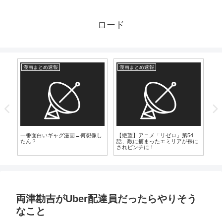
ロード
漫画まとめ速報
漫画まとめ速報
芸
可
32
デ
一番面白いギャグ漫画←何想像し
【絶望】アニメ「リゼロ」第54
で
たん？
話、敵に捕まったエミリアが裸に
て
されピンチに！
両津勘吉がUber配達員だったらやりそう
なこと