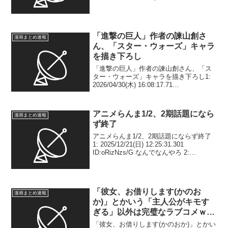
ラだけは良い模様2: 2024/11/20(水)
18:19:14.47 ID:...
「進撃の巨人」作者の諫山創さ
漫画まとめ速報
ん、「スター・ウォーズ」キャラ
を描き下ろし
「進撃の巨人」作者の諫山創さん、「ス
ター・ウォーズ」キャラを描き下ろし1:
2026/04/30(木) 16:08:17.71
ID:8AXMDQkp9 「進撃の巨人」の作者で
あるマンガ家・諫山創が、映画「スタ
ー・ウォーズ／マンダロリアン・...
アニメらんま1/2、2期話題になら
漫画まとめ速報
ず終了
アニメらんま1/2、2期話題にならず終了
1: 2025/12/21(日) 12:25:31.301
ID:oRizNzs/G なんでなんやろ 2:
2025/12/21(日) 12:26:31.092 ID:RHp4ffaI5
シャンプーが...
「彼女、お借りします(かのお
漫画まとめ速報
か)」とかいう「主人公がキモす
ぎる」以外は完璧なラブコメｗｗ
ｗ
「彼女、お借りします(かのおか)」とかい