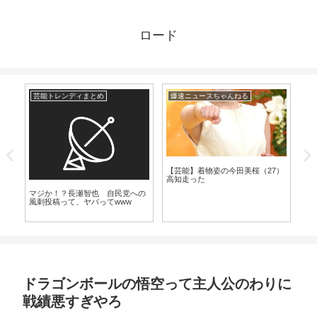
ロード
芸能トレンディまとめ
爆速ニュースちゃんねる
漫
【芸能】着物姿の今田美桜（27）
高知走った
麻
マジか！？長瀬智也 自民党への
【
明
風刺投稿って、ヤバってwww
カ
っ
し
ドラゴンボールの悟空って主人公のわりに
戦績悪すぎやろ