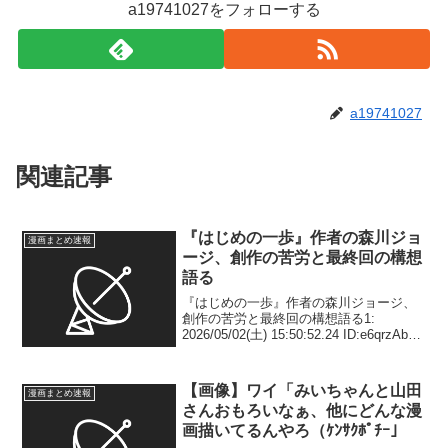
a19741027をフォローする
a19741027
関連記事
『はじめの一歩』作者の森川ジョ
漫画まとめ速報
ージ、創作の苦労と最終回の構想
語る
『はじめの一歩』作者の森川ジョージ、
創作の苦労と最終回の構想語る1:
2026/05/02(土) 15:50:52.24 ID:e6qrzAbU9
〈「僕は絵が上手くない」それでも140巻
以上続く超人気マンガに…『はじめの一
歩』作者（60）...
【画像】ワイ「みいちゃんと山田
漫画まとめ速報
さんおもろいなぁ、他にどんな漫
画描いてるんやろ（ｹﾝｻｸﾎﾟﾁｰ」