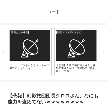
ロード
漫画まとめ速報
芸能トレンディまとめ
芸
4
ピトー「ゴンさんならメルエムに
【悲報】女優の山本美月さんと麻
マ
に
勝てるかもしれない」
生祐未さんがドラマ撮影中に照明
風
落下しケガ・・・
【悲報】幻影旅団団長クロロさん、なにも
能力を盗めてないｗｗｗｗｗｗｗｗ