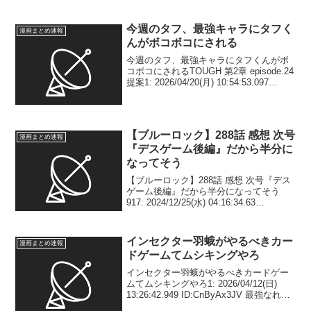
してしまう1: 2026/03/20(金)
15:45:45.453 ID:1.QNT9ECa もうパチ界
が切り離...
今週のタフ、最強キャラにタフく
漫画まとめ速報
んがボコボコにされる
今週のタフ、最強キャラにタフくんがボ
コボコにされるTOUGH 第2章 episode.24
提案1: 2026/04/20(月) 10:54:53.097
ID:RejUNN4h0 う あ あ あ あ あ 2:
2026/04/20(月) ...
【ブルーロック】288話 感想 次号
漫画まとめ速報
『デスゲーム後編』だから半分に
なってそう
【ブルーロック】288話 感想 次号『デス
ゲーム後編』だから半分になってそう
917: 2024/12/25(水) 04:16:34.63
ID:FBoyqU8I0 次号『デスゲーム後編』だ
から半分になってそう916: 2024/12/25(...
インセクター羽蛾がやるべきカー
漫画まとめ速報
ドゲームてムシキングやろ
インセクター羽蛾がやるべきカードゲー
ムてムシキングやろ1: 2026/04/12(日)
13:26:42.949 ID:CnByAx3JV 最強なれる
と思う 3: 2026/04/12(日) 13:28:21.730