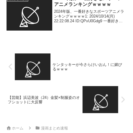
アニメランキングｗｗｗｗ
2024年版、一番好きなスポーツアニメラ
ンキングｗｗｗｗ1: 2024/10/14(月)
22:22:08.24 ID:QPxU0Gdg9 一番好きな
スポーツアニメは？ 3位「忘却バッテリ
ー」、2位「ブルーロック」、1位は劇場
版も話題の「ハ...
ケンタッキーが今さらけいおん！に媚び
るｗｗｗ
【芸能】浜辺美波（24）金髪×制服姿のオ
フショットに大反響
ホーム
漫画まとめ速報