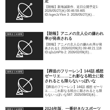
定
【朗報】新海誠新作、近日公開予定1:
2026/05/27(水) 00:46:59.465
ID:/sgmJzYkm 3: 2026/05/27(水)
00:47:14.500 ID:/sgmJzYkm 今作ってる
らしい 4: 2026/0...
【朗報】アニメの主人公の嫌われ
漫画まとめ速報
率が発表される
【朗報】アニメの主人公の嫌われ率が発
表される1: 2026/02/09(月) 09:48:21.118
ID:q2u1rhPIb 2: 2026/02/09(月)
09:48:27.130 ID:q2u1rhPIb ルフィが0%な
の流石やな...
【葬送のフリーレン】144話 感想
漫画まとめ速報
ゼーリエ……これ影なる戦士に殺
されるとも限らないっぽいな
【葬送のフリーレン】144話 感想 ゼーリ
エ……これ影なる戦士に殺されるとも限
らないっぽいな587: 2025/09/03(水)
00:10:00.88 ID:3S3VWg770 これ影なる戦
士に殺されるとも限らないっぽいな588:
202...
2024年版、一番好きなスポーツ
漫画まとめ速報