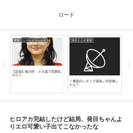
ロード
爆速ニュースちゃんねる
漫画まとめ速報
芸
【芸能】菊川怜 ４６歳で雰囲気
ガラリ
一番面白いギャグ漫画←何想像し
【
じ
たん？
生
落
ヒロアカ完結したけど結局、発目ちゃんよ
りエロ可愛い子出てこなかったな