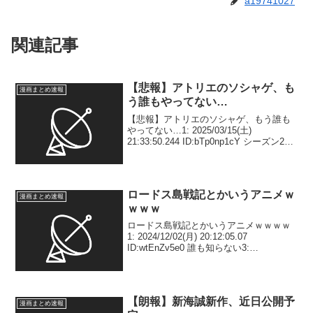
a19741027
関連記事
【悲報】アトリエのソシャゲ、も
漫画まとめ速報
う誰もやってない…
【悲報】アトリエのソシャゲ、もう誰も
やってない…1: 2025/03/15(土)
21:33:50.244 ID:bTp0np1cY シーズン2始
まったばっかやぞ2: 2025/03/15(土)
21:34:08.278 ID:yOIQ1h...
ロードス島戦記とかいうアニメｗ
漫画まとめ速報
ｗｗｗ
ロードス島戦記とかいうアニメｗｗｗｗ
1: 2024/12/02(月) 20:12:05.07
ID:wtEnZv5e0 誰も知らない3:
2024/12/02(月) 20:15:00.78
ID:VNzRMc0F0 病院騎士団の話やろな
4:...
【朗報】新海誠新作、近日公開予
漫画まとめ速報