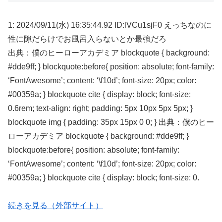
1: 2024/09/11(水) 16:35:44.92 ID:lVCu1sjF0 えっちなのに
性に隙だらけでお風呂入らないとか最強だろ
出典：僕のヒーローアカデミア blockquote { background:
#dde9ff; } blockquote:before{ position: absolute; font-family:
‘FontAwesome’; content: ‘\f10d’; font-size: 20px; color:
#00359a; } blockquote cite { display: block; font-size:
0.6rem; text-align: right; padding: 5px 10px 5px 5px; }
blockquote img { padding: 35px 15px 0 0; } 出典：僕のヒー
ローアカデミア blockquote { background: #dde9ff; }
blockquote:before{ position: absolute; font-family:
‘FontAwesome’; content: ‘\f10d’; font-size: 20px; color:
#00359a; } blockquote cite { display: block; font-size: 0.
続きを見る（外部サイト）