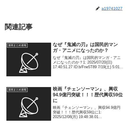
a19741027
関連記事
なぜ『鬼滅の刃』は国民的マン
漫画まとめ速報
ガ・アニメになったのか？
なぜ『鬼滅の刃』は国民的マンガ・アニ
メになったのか？1: 2025/07/20(日)
17:40:51.27 ID:b/Fne5T89 7/19(土) 5:01
ついに『劇場版「鬼滅の刃」無限城編 第
一章 猗窩座再来』が公開されました。
20...
映画『チェンソーマン』、興収
漫画まとめ速報
94.9億円突破！！！歴代興収59位
に
映画『チェンソーマン』、興収94.9億円
突破！！！歴代興収59位に1:
2025/12/08(月) 19:48:38.01
ID:4vArZZ0P9 劇場版『チェンソーマン
レゼ篇』（9月19日公開）の興収情報が発