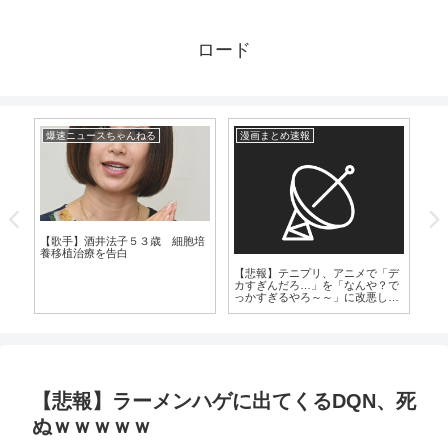
ロード
爆速ニュースちゃんねる
漫画まとめ速報
芸
【歌手】酒井法子５３歳 細胞培
可
養移植治療を告白
32
の現
【悲報】テニプリ、アニメで「デ
が
カすぎんだろ…」を「なんや？で
っかすぎるやろ～～」に改悪して
しまう
【悲報】ラーメンハゲに出てくるDQN、死
ぬｗｗｗｗｗ