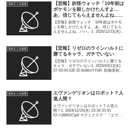
表され、公開80日間で動員...
【悲報】妖怪ウォッチ「10年前は
漫画まとめ速報
ポケモンを殺しかけたんすよ…
あ、信じてもらえませんよね…ハ
ハ」
【悲報】妖怪ウォッチ「10年前はポケモ
ンを殺しかけたんすよ…あ、信じてもら
えませんよね…ハハ」1: 2025/12/31(水)
07:05:05.554 ID:C1UUvEh3J みんな忘れ
てるよなこのこと 2: 2025/12/31(水)...
【悲報】リゼロのラインハルトに
漫画まとめ速報
勝てるキャラ、ガチでいない
【悲報】リゼロのラインハルトに勝てる
キャラ、ガチでいない1: 2025/03/12(水)
07:43:04.635 ID:8oMmYYbR. 防御系初見
の加護：初めて見る攻撃が当たらない再
臨の加護：二度目以降見る攻撃が当たら
ない百薬の加護：...
エヴァンゲリオンはロボット？人
漫画まとめ速報
造人間？
エヴァンゲリオンはロボット？人造人
間？1: 2024/12/25(水) 23:34:33.91
ID:+UW6SCip9 マグミクスで「『エヴァ
ンゲリオンは巨大ロボットじゃな
い？』 多くの人が勘違いしている初号
機の正体」と題した記事を配信し...