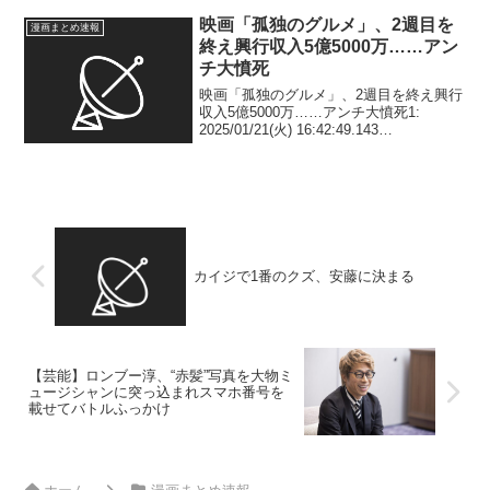
映画「孤独のグルメ」、2週目を
漫画まとめ速報
終え興行収入5億5000万……アン
チ大憤死
映画「孤独のグルメ」、2週目を終え興行
収入5億5000万……アンチ大憤死1:
2025/01/21(火) 16:42:49.143
ID:c6acSJmvi 10億折り返しました 2:
2025/01/21(火) 16:43:24.298 ...
カイジで1番のクズ、安藤に決まる
【芸能】ロンブー淳、“赤髪”写真を大物ミ
ュージシャンに突っ込まれスマホ番号を
載せてバトルふっかけ