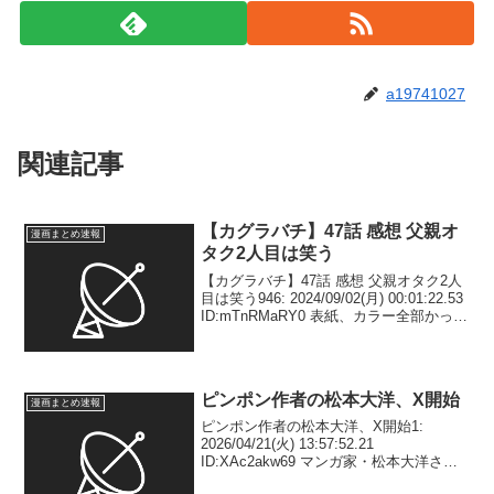
a19741027
関連記事
【カグラバチ】47話 感想 父親オ
漫画まとめ速報
タク2人目は笑う
【カグラバチ】47話 感想 父親オタク2人
目は笑う946: 2024/09/02(月) 00:01:22.53
ID:mTnRMaRY0 表紙、カラー全部かっこ
いいじゃん…947: 2024/09/02(月)
00:04:24.02 ID:...
ピンポン作者の松本大洋、X開始
漫画まとめ速報
ピンポン作者の松本大洋、X開始1:
2026/04/21(火) 13:57:52.21
ID:XAc2akw69 マンガ家・松本大洋さん
の公式Xアカウントが4月20日に投稿を開