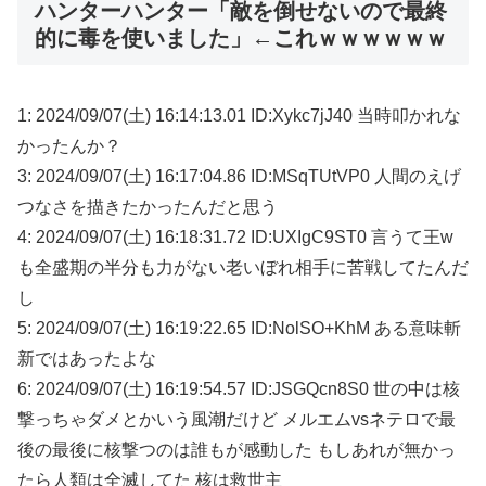
ハンターハンター「敵を倒せないので最終
的に毒を使いました」←これｗｗｗｗｗｗ
1: 2024/09/07(土) 16:14:13.01 ID:Xykc7jJ40 当時叩かれな
かったんか？
3: 2024/09/07(土) 16:17:04.86 ID:MSqTUtVP0 人間のえげ
つなさを描きたかったんだと思う
4: 2024/09/07(土) 16:18:31.72 ID:UXIgC9ST0 言うて王w
も全盛期の半分も力がない老いぼれ相手に苦戦してたんだ
し
5: 2024/09/07(土) 16:19:22.65 ID:NolSO+KhM ある意味斬
新ではあったよな
6: 2024/09/07(土) 16:19:54.57 ID:JSGQcn8S0 世の中は核
撃っちゃダメとかいう風潮だけど メルエムvsネテロで最
後の最後に核撃つのは誰もが感動した もしあれが無かっ
たら人類は全滅してた 核は救世主