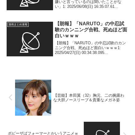
嫌いと言っているのは聞いたことがな
い」1: 2025/06/08(日) 16:35:07.61
ID:gI43wGJe9 人気漫画『ONE PIECE』
の“考察”をめぐる騒動について、公式
YouTu...
【朗報】「NARUTO」の中忍試
漫画まとめ速報
験のカンニング合戦、死ぬほど面
白いｗｗｗ
【朗報】「NARUTO」の中忍試験のカン
ニング合戦、死ぬほど面白いｗｗｗ1:
2025/04/27(日) 00:34:38.095
ID:y3AEgzlkE ガバガバなのにめちゃくち
ゃ面白い 3: 2025/04/27(日) 00:35:4...
【芸能】本田翼（32）胸元、二の腕露わ
な大胆ノースリーブ＆貴重なメガネ姿
ポピーザぱフォーマーとかいうアニメｗ