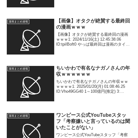
始し、話題を呼んでいます。 投稿された
のは、代表作『ピンポン』の...
【画像】オタクが絶賛する最終回
漫画まとめ速報
の漫画ｗｗｗ
【画像】オタクが絶賛する最終回の漫画
ｗｗｗ1: 2024/11/16(土) 12:45:38.06
ID:tpiIBoft0 やっぱ最終回は漫画のタイト
ルをキャラが言うラストにするのが燃え
るよな2: 2024/11/16(土) 12:47:...
ちいかわで有名なナガノさんの年
漫画まとめ速報
収ｗｗｗｗｗｗ
ちいかわで有名なナガノさんの年収ｗｗ
ｗｗｗｗ1: 2025/01/20(月) 01:08:46.25
ID:Vho49GG40 1～100億円(推定) 3:
2025/01/20(月) 01:10:05.84
ID:JtoKT2+G0 マジ...
ワンピース公式YouTubeスタッ
漫画まとめ速報
フ「考察嫌いと言っているのは聞
いたことがない」
ワンピース公式YouTubeスタッフ「考察