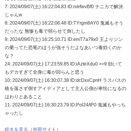
7: 2024/09/07(土) 16:22:04.83 ID:n/efwvBf0 ナニカで解決
じゃんw
8: 2024/09/07(土) 16:22:06.48 ID:TYrgm8AY0 鬼滅もそう
だったな 無惨も毒で弱らせて倒したし
9: 2024/09/07(土) 16:25:10.71 ID:emT7a79x0 王よりジン
の乗ってた恐竜のほうが強そうだよなあいつ毒効くのか
な？
24: 2024/09/07(土) 17:23:59.85 ID:iAzteXdu0 >>9 効いて
もデカすぎて全身に毒が回らんと思う
10: 2024/09/07(土) 16:30:07.38 ID:dcDxxCpnH ラスバスの
格を落さず倒すアイディアとして主人公側が卑怯になるの
はわりとあること
11: 2024/09/07(土) 16:30:23.79 ID:Pol24/tP0 鬼滅もやっち
ゃったし
続きを見る（外部サイト）