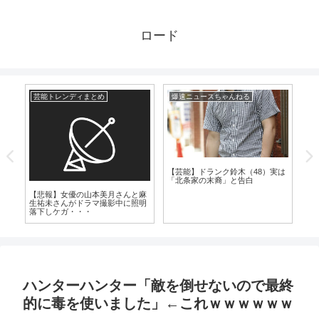
ロード
芸能トレンディまとめ
爆速ニュースちゃんねる
爆
【芸能】ドランク鈴木（48）実は
【
「北条家の末裔」と告白
（
っ
【悲報】女優の山本美月さんと麻
こ
生祐未さんがドラマ撮影中に照明
落下しケガ・・・
ハンターハンター「敵を倒せないので最終
的に毒を使いました」←これｗｗｗｗｗｗ