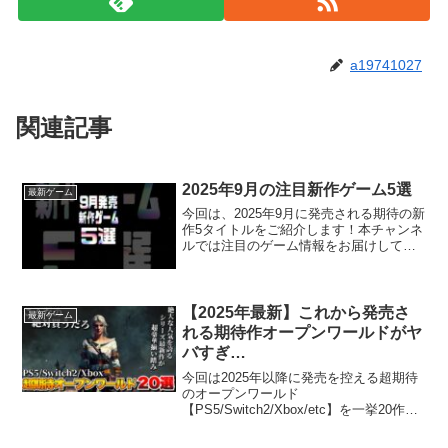
a19741027
関連記事
2025年9月の注目新作ゲーム5選
最新ゲーム
今回は、2025年9月に発売される期待の新
作5タイトルをご紹介します！本チャンネ
ルでは注目のゲーム情報をお届けしてい
ます。チャンネル登録・高評価よろしく
お願いいたします！ゲームを探すなら
GameWith：VOICEVOX:四国めたん#ゲ
ーム...
【2025年最新】これから発売さ
最新ゲーム
れる期待作オープンワールドがヤ
バすぎ…
今回は2025年以降に発売を控える超期待
のオープンワールド
【PS5/Switch2/Xbox/etc】を一挙20作品
紹介していきます！紹介するタイトルに
関してはあくまで個人の主観で選んでい