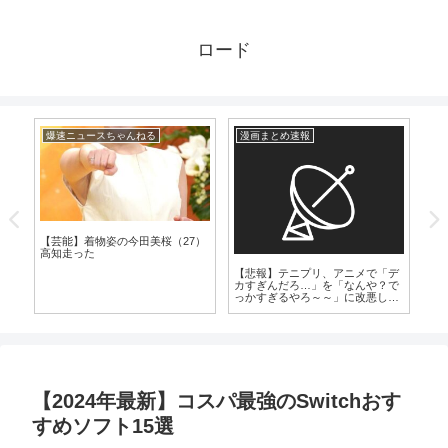
ロード
爆速ニュースちゃんねる
漫画まとめ速報
漫
優が
【芸能】着物姿の今田美桜（27）
高知走った
【悲報】テニプリ、アニメで「デ
ピ
カすぎんだろ…」を「なんや？で
勝
っかすぎるやろ～～」に改悪して
しまう
【2024年最新】コスパ最強のSwitchおす
すめソフト15選