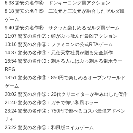
6:38 驚安の名作④：ドンキーコング風アクション
8:18 驚安の名作⑤：二次元と三次元が融合したゼルダ風
ゲーム
9:40 驚安の名作⑥：サクッと楽しめるゼルダ風ゲーム
11:07 驚安の名作⑦：頭がぶっ飛んだ最凶アクション
13:16 驚安の名作⑧：ファミコンの公式RTAゲーム
14:37 驚安の名作⑨：元任天堂社員が贈る完全新作
16:54 驚安の名作⑩：刺さる人にはぶっ刺さる鬱ホラー
RPG
18:51 驚安の名作⑪：850円で楽しめるオープンワールド
ゲーム
20:02 驚安の名作⑫：20代クリエイターが生み出した傑作
21:40 驚安の名作⑬：ガチで怖い和風ホラー
23:24 驚安の名作⑭：750円で遊べるコスパ最強アドベン
チャー
25:22 驚安の名作⑮：和風版スイカゲーム