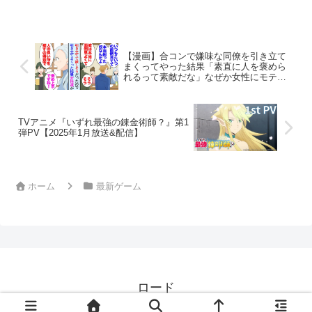
て紹介する最新映像を公開。 予約受付
中！体験版や特典など最新情報は公式サ
イ...
【漫画】合コンで嫌味な同僚を引き立て
まくってやった結果「素直に人を褒めら
れるって素敵だな」なぜか女性にモテて
しまい→俺を見下してた同僚「嫌味くさ
いんだよ！」女性陣から敬遠されてしま
い【マンガ動画】
TVアニメ『いずれ最強の錬金術師？』第1
弾PV【2025年1月放送&配信】
ホーム
最新ゲーム
ロード
© 2024 ロード.