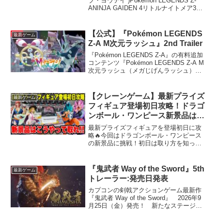
＆発売されるとは思わなかったリ
ブ・ヨウテイ )Pokémon LEGENDS Z-
ANINJA GAIDEN 4リトルナイトメア3
トルナイトメア３に覇権確定BF6
Battlefield™ 6（バトルフィールド6）ド
など豊作
ラゴンクエストI＆IIThe O...
【公式】『Pokémon LEGENDS
最新ゲーム
Z-A M次元ラッシュ』2nd Trailer
『Pokémon LEGENDS Z-A』の有料追加
コンテンツ『Pokémon LEGENDS Z-A M
次元ラッシュ（メガじげんラッシュ）』
最新情報が公開！追加ストーリー・コン
テンツは12月10日（水）に配信決定！い
たずらポケモン・フーパ...
【クレーンゲーム】最新プライズ
最新ゲーム
フィギュア登場初日攻略！ドラゴ
ンボール・ワンピース新景品はこ
うやって取れ！
最新プライズフィギュアを登場初日に攻
略🔥今回はドラゴンボール・ワンピース
の新景品に挑戦！初日は取り方を知って
いるかどうかで難易度が大きく変わりま
す…実際のプレイをもとに分かりやすく
解説しています！他の箱物フィギュアに
『鬼武者 Way of the Sword』5th
最新ゲーム
も応用できるのでぜひ参考...
トレーラー:発売日発表
カプコンの剣戟アクションゲーム最新作
『鬼武者 Way of the Sword』 2026年9
月25日（金）発売！ 新たなステージ
「大江山」や「強敵・酒呑童子」につい