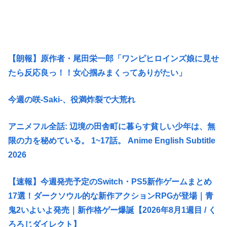
【朗報】原作者・尾田栄一郎「ワンピヒロインズ娘に見せ
たら反応良っ！！女心掴みまくってありがたい」
今週の咲-Saki-、役満炸裂で大荒れ
アニメフル全話: 辺境の田舎町に暮らす貧しい少年は、無
限の力を秘めている。 1~17話。 Anime English Subtitle
2026
【速報】今週発売予定のSwitch・PS5新作ゲームまとめ
17選！ダークソウル的な新作アクションRPGが登場｜青
鬼2いよいよ発売｜新作格ゲー爆誕【2026年8月1週目 / く
ろろじダイレクト】