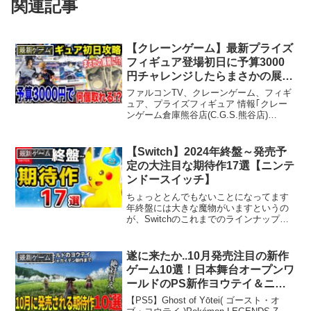
関連記事
【クレーンゲーム】最新プライズ
最新ゲーム
フィギュア登場初日に予算3000
円チャレンジしたらまさかの展開
に！？新景品を何個取れる！？ #
ファルコンTV、クレーンゲーム、フィギ
橋渡し設定 #UFOキャッチャー #
ュア、プライズフィギュア 情報｢クレー
ンゲーム倉庫熊谷店(C.G.S.熊谷店)
クレーンゲーム
(Twitter)｣ファルコンTV情報…・メンバー
登録はこちら→ ・TikTokはこちら→ ・
Instagramはこちら→・...
【Switch】2024年終盤～発売予
最新ゲーム
定の大注目な期待作17選【ニンテ
ンドースイッチ】
ちょっととんでもないことになってます
年終盤には大きな魔物がいますというの
が、Switchのこれまでのラインナップ見
ると3月に出たRPGが人気過ぎて常に品薄
の状態になったり9月に新作ゼルダが出て
評価がとんでもなく、売れまくったりと
遂に来たか..10月発売注目の新作
最新ゲーム
これまででも...
ゲーム10選！日本舞台オープンワ
ールドのPS新作ヨウテイ＆ニン
ジャガイデン4＆ポケレジェ新作
【PS5】Ghost of Yōtei( ゴースト・オ