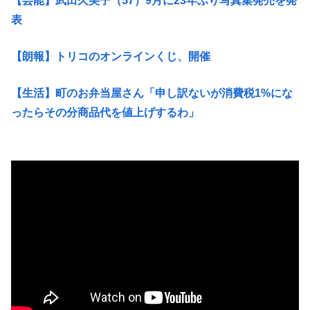
【芸能】武田久美子（57）9月に23年ぶり写真集発売を発
表
【朗報】トリコのオンラインくじ、開催
【生活】町のお弁当屋さん「申し訳ないが消費税1%にな
ったらその分商品代を値上げするわ」