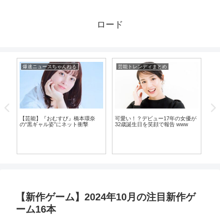
ロード
爆速ニュースちゃんねる
芸能トレンディまとめ
芸
【芸能】『おむすび』橋本環奈
可愛い！？デビュー17年の女優が
の“黒ギャル姿”にネット衝撃
32歳誕生日を笑顔で報告 www
っ
【
こ
生
落
【新作ゲーム】2024年10月の注目新作ゲ
ーム16本