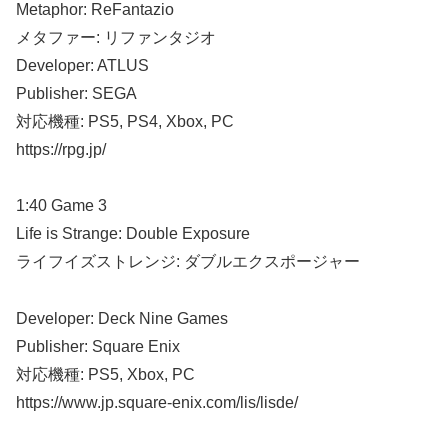
Metaphor: ReFantazio
メタファー: リファンタジオ
Developer: ATLUS
Publisher: SEGA
対応機種: PS5, PS4, Xbox, PC
https://rpg.jp/
1:40 Game 3
Life is Strange: Double Exposure
ライフイズストレンジ: ダブルエクスポージャー
Developer: Deck Nine Games
Publisher: Square Enix
対応機種: PS5, Xbox, PC
https://www.jp.square-enix.com/lis/lisde/