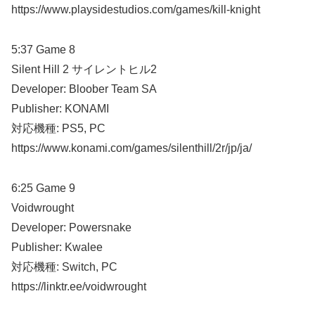
https://www.playsidestudios.com/games/kill-knight
5:37 Game 8
Silent Hill 2 サイレントヒル2
Developer: Bloober Team SA
Publisher: KONAMI
対応機種: PS5, PC
https://www.konami.com/games/silenthill/2r/jp/ja/
6:25 Game 9
Voidwrought
Developer: Powersnake
Publisher: Kwalee
対応機種: Switch, PC
https://linktr.ee/voidwrought