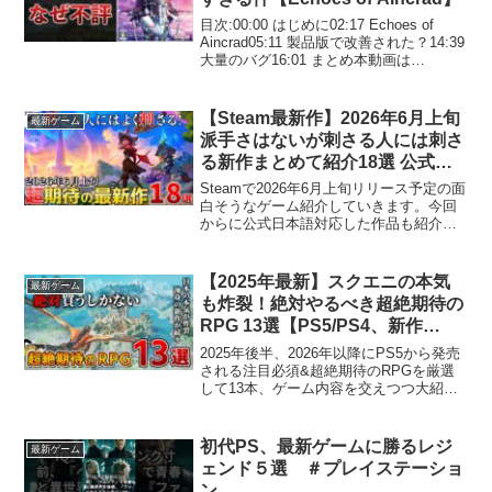
目次:00:00 はじめに02:17 Echoes of
Aincrad05:11 製品版で改善された？14:39
大量のバグ16:01 まとめ本動画は
「Echoes of Aincrad」実況配信ガイドラ
インおよびバンダイナムコエンターテ...
【Steam最新作】2026年6月上旬
最新ゲーム
派手さはないが刺さる人には刺さ
る新作まとめて紹介18選 公式日
本語対応作品も紹介！
Steamで2026年6月上旬リリース予定の面
【Steam/PS/Switch/Xbox】
白そうなゲーム紹介していきます。今回
からに公式日本語対応した作品も紹介し
て行きますのでチェックしてみくださ
い。🧭 Discordサーバー「やまチャンネル
ゲーム情報局」入局のご案内1.下記URL...
【2025年最新】スクエニの本気
最新ゲーム
も炸裂！絶対やるべき超絶期待の
RPG 13選【PS5/PS4、新作
RPG/JRPG、2026年、約束され
2025年後半、2026年以降にPS5から発売
た神ゲー、新作情報、おすすめゲ
される注目必須&超絶期待のRPGを厳選
して13本、ゲーム内容を交えつつ大紹
ーム情報、ゆっくり解説】
介！RPGの新時代がついに幕を開ける…
◆チャプター00:00 オープニング00:58 ①
オクトパストラベラー 003:0...
初代PS、最新ゲームに勝るレジ
最新ゲーム
ェンド５選 ＃プレイステーショ
ン