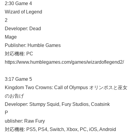
2:30 Game 4
Wizard of Legend
2
Developer: Dead
Mage
Publisher: Humble Games
対応機種: PC
https://www.humblegames.com/games/wizardoflegend2/
3:17 Game 5
Kingdom Two Crowns: Call of Olympus オリンポスと巫女
のお告げ
Developer: Stumpy Squid, Fury Studios, Coatsink
P
ublisher: Raw Fury
対応機種: PS5, PS4, Switch, Xbox, PC, iOS, Android