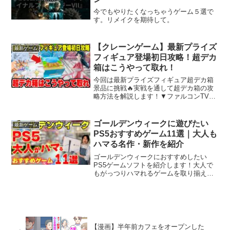
今でもやりたくなっちゃうゲーム５選で
す。リメイクを期待して。
【クレーンゲーム】最新プライズ
最新ゲーム
フィギュア登場初日攻略！超デカ
箱はこうやって取れ！
今回は最新プライズフィギュア超デカ箱
景品に挑戦🔥実戦を通して超デカ箱の攻
略方法を解説します！▼ファルコンTVで
は ・最新プライズ情報 ・クレーンゲーム
攻略のコツ ・登場初日レビュー を配信
中！ チャンネル登録＆高評価で応援お願
ゴールデンウィークに遊びたい
最新ゲーム
いします！ ▼...
PS5おすすめゲーム11選｜大人も
ハマる名作・新作を紹介
ゴールデンウィークにおすすめしたい
PS5ゲームソフトを紹介します！大人で
もがっつりハマれるゲームを取り揃えま
した！▼PSストアGWセール→00:00 ゴ
ールデンウィークおすすめゲーム01:04
バイオハザードレクイエム03:49 紅の砂
漠0...
【漫画】半年前カフェをオープンした