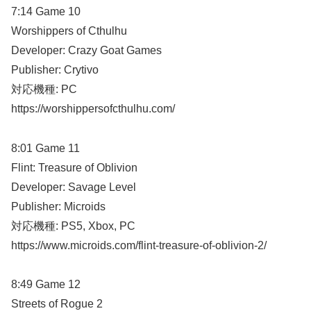
7:14 Game 10
Worshippers of Cthulhu
Developer: Crazy Goat Games
Publisher: Crytivo
対応機種: PC
https://worshippersofcthulhu.com/
8:01 Game 11
Flint: Treasure of Oblivion
Developer: Savage Level
Publisher: Microids
対応機種: PS5, Xbox, PC
https://www.microids.com/flint-treasure-of-oblivion-2/
8:49 Game 12
Streets of Rogue 2