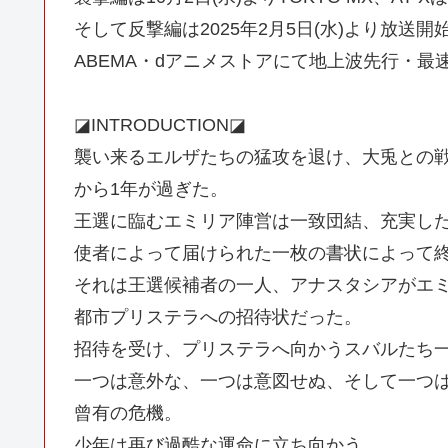
そして反撃編は2025年2月5日(水)より放送開
ABEMA・dアニメストアにて地上波先行・最
◪INTRODUCTION◪
襲い来るエルザたちの猛攻を退け、大兎との
から1年が過ぎた。
王選に臨むエミリア陣営は一致団結、充実し
使者によって届けられた一枚の書状によって
それは王選候補者の一人、アナスタシアがエ
都市プリステラへの招待状だった。
招待を受け、プリステラへ向かうスバルたち
一つは意外な、一つは意図せぬ、そして一つ
曾有の危機。
少年は再び過酷な運命に立ち向かう。