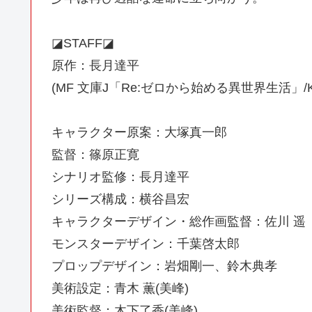
◪STAFF◪
原作：長月達平
(MF 文庫J「Re:ゼロから始める異世界生活」/K
キャラクター原案：大塚真一郎
監督：篠原正寛
シナリオ監修：長月達平
シリーズ構成：横谷昌宏
キャラクターデザイン・総作画監督：佐川 遥
モンスターデザイン：千葉啓太郎
プロップデザイン：岩畑剛一、鈴木典孝
美術設定：青木 薫(美峰)
美術監督：木下了香(美峰)