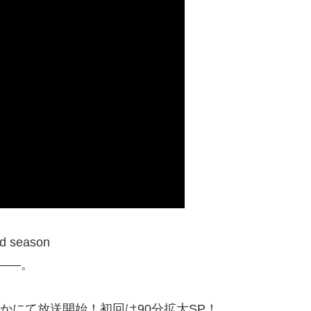
season
定――。
-Xほかにて放送開始！初回は90分拡大SP！