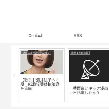
Contact
RSS
爆速ニュースちゃんねる
漫画まとめ速報
【歌手】酒井法子５３
歳 細胞培養移植治療
山本美
一番面白いギャグ漫画
を告白
未さん
←何想像したん？
に照明
・