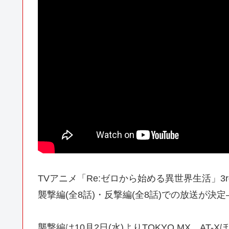
TVアニメ「Re:ゼロから始める異世界生活」3rd 
襲撃編(全8話)・反撃編(全8話)での放送が決
襲撃編は10月2日(水)よりTOKYO MX、AT