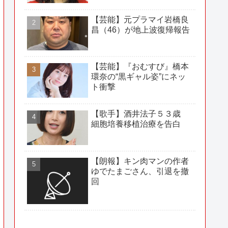
【芸能】元プラマイ岩橋良
昌（46）が地上波復帰報告
【芸能】『おむすび』橋本
環奈の“黒ギャル姿”にネッ
ト衝撃
【歌手】酒井法子５３歳
細胞培養移植治療を告白
【朗報】キン肉マンの作者
ゆでたまごさん、引退を撤
回