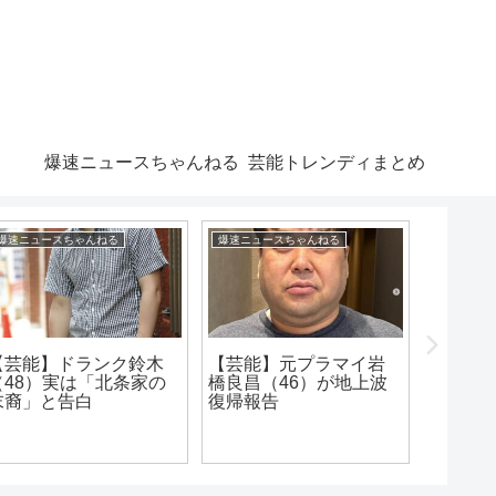
爆速ニュースちゃんねる
芸能トレンディまとめ
爆速ニュースちゃんねる
爆速ニュースちゃんねる
爆速ニュー
【芸能】ドランク鈴木
【芸能】元プラマイ岩
【芸能
（48）実は「北条家の
橋良昌（46）が地上波
橋本環奈
末裔」と告白
復帰報告
姿”にネ