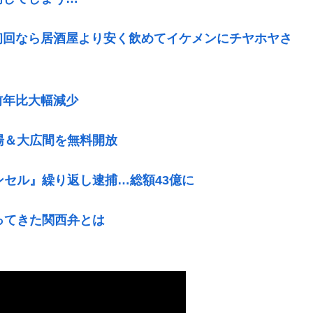
初回なら居酒屋より安く飲めてイケメンにチヤホヤさ
前年比大幅減少
湯＆大広間を無料開放
ンセル』繰り返し逮捕…総額43億に
ってきた関西弁とは