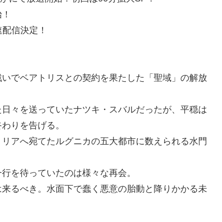
始！
速配信決定！
戦いでベアトリスとの契約を果たした「聖域」の解放
た日々を送っていたナツキ・スバルだったが、平穏は
終わりを告げる。
ミリアへ宛てたルグニカの五大都市に数えられる水門
一行を待っていたのは様々な再会。
は来るべき。水面下で蠢く悪意の胎動と降りかかる未