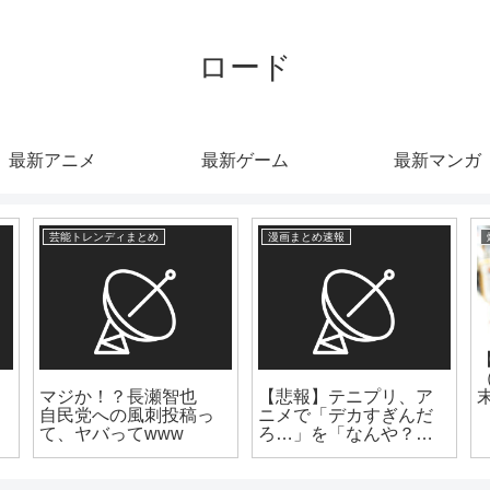
ロード
最新アニメ
最新ゲーム
最新マンガ
芸能トレンディまとめ
漫画まとめ速報
マジか！？長瀬智也
【悲報】テニプリ、ア
自民党への風刺投稿っ
ニメで「デカすぎんだ
て、ヤバってwww
ろ…」を「なんや？で
っかすぎるやろ～～」
に改悪してしまう